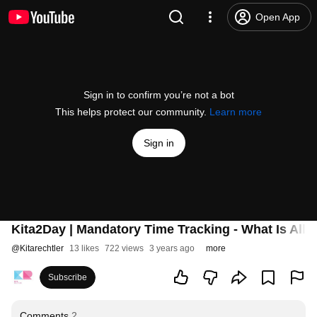
Open App
Sign in to confirm you’re not a bot
This helps protect our community.
Learn more
Sign in
Kita2Day | Mandatory Time Tracking - What Is All
@
Kitarechtler
13 likes
722 views
3 years ago
more
Subscribe
Comments
2