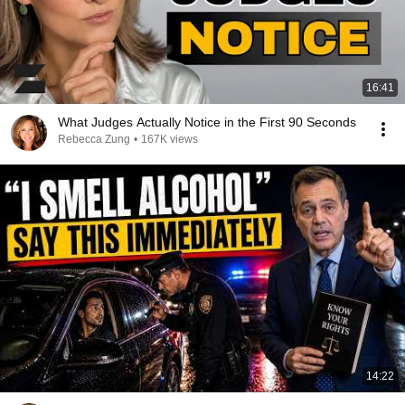
16:41
What Judges Actually Notice in the First 90 Seconds
Rebecca Zung
•
167K views
14:22