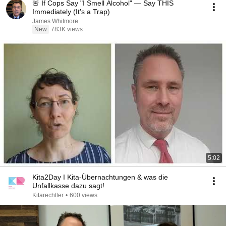
🚨 If Cops Say "I Smell Alcohol" — Say THIS
Immediately (It's a Trap)
James Whitmore
New
783K views
5:02
Kita2Day I Kita-Übernachtungen & was die
Unfallkasse dazu sagt!
Kitarechtler
•
600 views