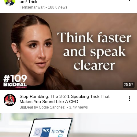
um! Trick
Fernsehanwalt
•
188K views
25:57
Stop Rambling: The 3-2-1 Speaking Trick That
Makes You Sound Like A CEO
BigDeal by Codie Sanchez
•
3.7M views