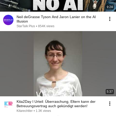
9:24
Neil deGrasse Tyson And Jaron Lanier on the AI
Illusion
StarTalk Plus
•
854K views
5:37
Kita2Day I Urteil: Überraschung, Eltern kann der
Betreuungsvertrag auch gekündigt werden!
Kitarechtler
•
1.3K views