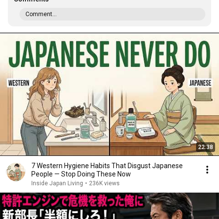
Comment...
22:38
7 Western Hygiene Habits That Disgust Japanese
People — Stop Doing These Now
Inside Japan Living
•
236K views