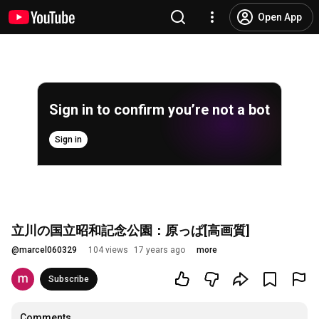
Open App
Sign in to confirm you’re not a bot
Sign in
立川の国立昭和記念公園：原っぱ[高画質]
@
marcel060329
104 views
17 years ago
more
Subscribe
Comments