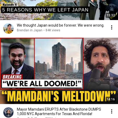
15:32
We thought Japan would be forever. We were wrong.
Brendan in Japan
•
84K views
14:16
Mayor Mamdani ERUPTS After Blackstone DUMPS
1,000 NYC Apartments For Texas And Florida!