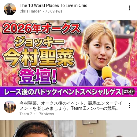
The 10 Worst Places To Live in Ohio
Chris Harden
•
75K views
23:47
今村聖菜、オークス後のイベント、競馬エンターテイ
メントを楽しみましょう。Team Zメンバーの競馬予
想、勝ち馬予想、競馬研究、血統研究の研究を致しま
Team Z
•
1.7K views
す。 #競馬 #競馬予想 #今村聖菜 #今村聖菜