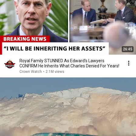
26:45
Royal Family STUNNED As Edward's Lawyers
CONFIRM He Inherits What Charles Denied For Years!
Crown Watch
•
2.1M views