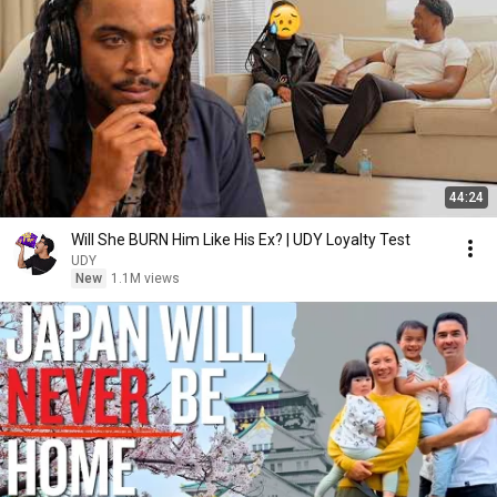
44:24
Will She BURN Him Like His Ex? | UDY Loyalty Test
UDY
New
1.1M views