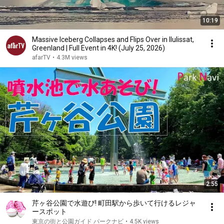
10:19
Massive Iceberg Collapses and Flips Over in Ilulissat,
Greenland | Full Event in 4K! (July 25, 2026)
afarTV
•
4.3M views
2:55
芹ヶ谷公園で水遊び! 町田駅から歩いて行けるレジャ
ースポット
東京の街と公園ガイド パークナビ
•
4.5K views