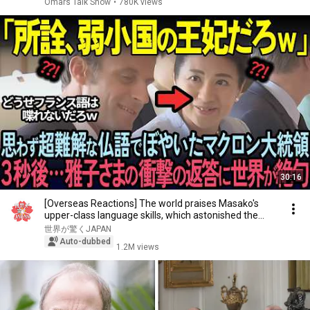
Omars Talk Show
•
780K views
30:16
[Overseas Reactions] The world praises Masako's
upper-class language skills, which astonished the...
世界が驚くJAPAN
Auto-dubbed
1.2M views