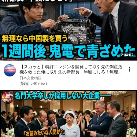
2:04:07
【スカッと】特許エンジンを開発して取引先の倒産危
機を救った俺に取引先の新部長「半額にしろ！無理な
ら中国製を買う」1週間後、部長から鬼電→俺「お宅
日本文化物語
の競合と5倍で独占契約済みです」
New
54K views