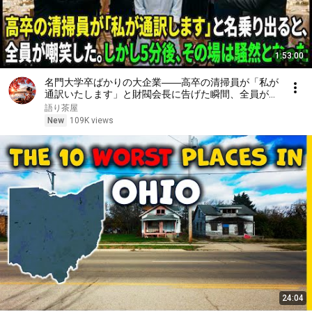
1:53:00
名門大学卒ばかりの大企業――高卒の清掃員が「私が
通訳いたします」と財閥会長に告げた瞬間、全員が嘲
笑した。しかし5分後、その場は静まり返った。#動
語り茶屋
エピソード#老後の物語 #家族の物語
New
109K views
24:04