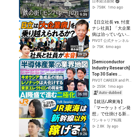
ンバレーを歩く
日本経済新聞
758K
1mo ago
9:39
【日立社長 vs. 忖度
ナシ社員】「大企業
病は治っていない」
／NVIDIA・OpenAI
PIVOT 公式チャンネル
が日立を選んだ理由
75K
6mo ago
／ジョブ型人事は成
39:29
功か？／株価は10年
[Semiconductor 
で5倍／GAFAMはラ
Industry Research] 
イバルではない
Top 30 Sales 
【CEO Chat】
Ranking / Reasons 
PIVOT CAREER and PIVOT 公式チャンネル
for Kioxia's Rapid 
255K
1mo ago
Growth / Will...
Auto-dubbed
36:00
【就活/JR東海】
「マーケットイン発
想」で仕掛ける新た
な施策とは？
ワンキャリア転職
2.8K
3y ago
19:26