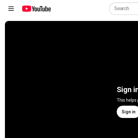
Sign i
This helps
Sign in