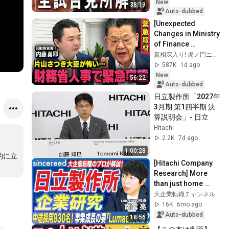
New
38:19
Auto-dubbed
[Unexpected 
Changes in Ministry 
of Finance 
Personnel] 
真相深入り! 虎ノ門ニュース
*Emergency 
587K
1d ago
Interview with a 
New
56:22
Former Bureaucr...
Auto-dubbed
日立製作所「2027年
3月期 第1四半期 決
算説明会」- 日立
Hitachi
2.2K
7d ago
1:00:28
的に立
[Hitachi Company 
Research] More 
than just home 
appliances! A 
大企業転職チャンネル【sincereed公式】
thorough 
16K
6mo ago
explanation of the 
Auto-dubbed
18:56
corporat...