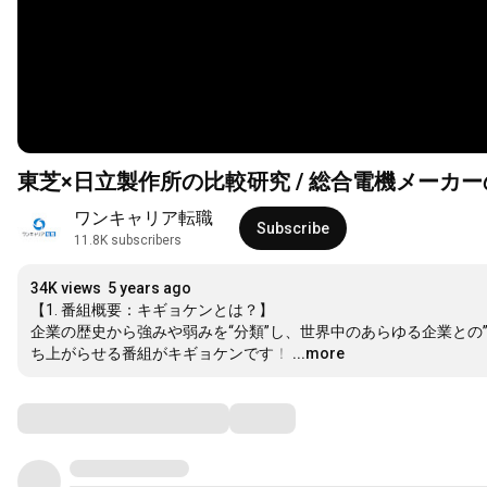
東芝×日立製作所の比較研究 / 総合電機メー
ワンキャリア転職
Subscribe
11.8K subscribers
34K views
5 years ago
【1. 番組概要：キギョケンとは？】

企業の歴史から強みや弱みを“分類”し、世界中のあらゆる企業との
ち上がらせる番組がキギョケンです！
…
...more
Comments