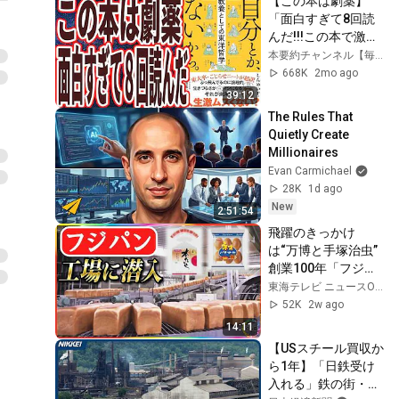
【この本は劇薬】
「面白すぎて8回読
んだ!!!この本で激変
する人、めっちゃ多
本要約チャンネル【毎日18時更新】
いだろうな..自分と
668K
2mo ago
か、ないから。教養
39:12
としての東洋哲学」
The Rules That 
を世界一わかりやす
Quietly Create 
く要約してみた【本
Millionaires
要約】
Evan Carmichael
28K
1d ago
New
2:51:54
飛躍のきっかけ
は“万博と手塚治虫” 
創業100年「フジパ
ン」の工場に潜入！
東海テレビ ニュースONE
実はマクドナルドの
52K
2w ago
バンズも…
14:11
【USスチール買収か
ら1年】「日鉄受け
入れる」鉄の街・モ