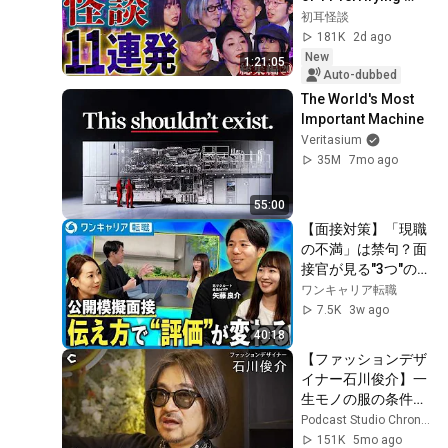
Ghost Stories 
初耳怪談
[Murata Ramu] 
181K
2d ago
[Iyama Ryokic...
New
1:21:05
Auto-dubbed
The World's Most 
Important Machine
Veritasium
35M
7mo ago
55:00
【面接対策】「現職
の不満」は禁句？面
接官が見る"3つ"のこ
と｜何を話してるか
ワンキャリア転職
分からなくなる…｜
7.5K
3w ago
公開模擬面接・元リ
40:18
クルート全社MVPが
【ファッションデザ
実演
イナー石川俊介】一
生モノの服の条件
は？ / 国際情勢が流
Podcast Studio Chronicle
行を決める / AI時代
151K
5mo ago