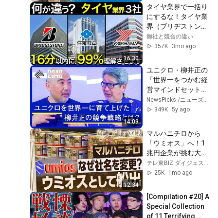
タイヤ業界で一括り
にするな！タイヤ業
界（ブリヂストン・
住友ゴム・横浜ゴ
御社と競合の違い
ム）を完全解説！業
357K
3mo ago
界研究・企業研究・
16:30
志望動機、これ1
ユニクロ・柳井正の
本！
「世界一をつかむ経
営マインドセット」
とは？成毛眞と楠木
NewsPicks /ニューズピックス
建が「日本が誇るト
349K
5y ago
ップ経営者」を徹底
14:09
分析
マルハニチロから
「ウミオス」へ！1
兆円企業が挑む大改
革の裏側【カンブリ
テレ東BIZ ダイジェスト
ア宮殿】
25K
1mo ago
12:34
[Compilation #20] A 
Special Collection 
of 11 Terrifying 