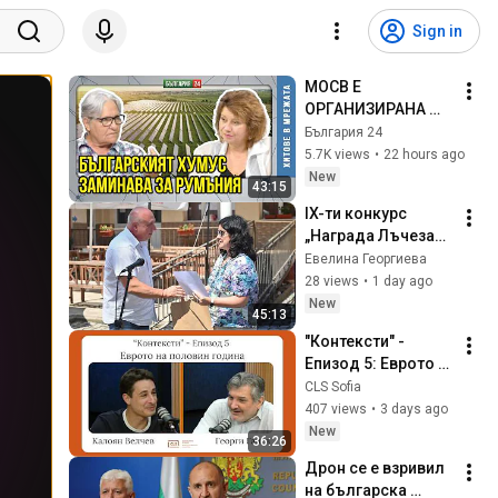
Sign in
МОСВ Е 
ОРГАНИЗИРАНА 
ПРЕСТЪПНА 
България 24
ГРУПА, гърми 
5.7K views
•
22 hours ago
експертка след 
New
43:15
проверката в 
IX-ти конкурс 
Брусарци
„Награда Лъчезар 
Станчев за сонет – 
Евелина Георгиева
песен“ – Вършец 
28 views
•
1 day ago
2026
New
45:13
"Контексти" - 
Епизод 5: Еврото 
на половин година 
CLS Sofia
- Калоян Велчев и 
407 views
•
3 days ago
Георги Ганев
New
36:26
Дрон се е взривил 
на българска 