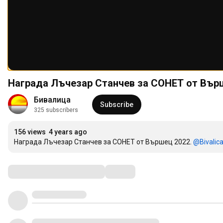
Награда Лъчезар Станчев за СОНЕТ от Вър
Бивалица
Subscribe
325 subscribers
156 views
4 years ago
Награда Лъчезар Станчев за СОНЕТ от Вършец 2022. 
‪@Bivalica
Comments