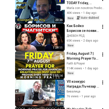
TODAY Friday, 
August 7, 2026 🙏 
María con nosotros Predicaciones
GOSPEL for TODAY 
40K views
•
1 day ago
Friday, August 7, 
Auto-dubbed
New
20:36
2026 (Mt 16:...
Как Бойко  
Борисов се появи 
като корумпиран 
ДНЕВЕН РЕД
политик в делото 
65K views
•
2 days ago
на  Божков за 
New
1:29:11
санкциите 
Friday, August 7 | 
"Магнитски"
Morning Prayer for 
Financial 
Faith & Prayer
Breakthrough | Trust 
114K views
•
1 day ago
God to Provide 
New
1:03:14
Every Need Today
VII конкурс 
Награда Лъчезар 
Станчев 🌺 за 
Бивалица
Сонет - песен от 
76 views
•
1 year ago
Община Вършец 
1:25:39
2024..