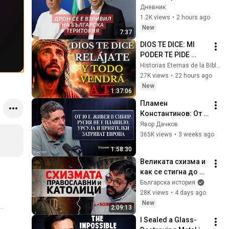
територия
Дневник
1.2K views
•
2 hours ago
New
7:37
DIOS TE DICE: MI 
PODER TE PIDE 
RELÁJARTE Y 
Historias Eternas de la Biblia
SOLTAR EL 
27K views
•
22 hours ago
CONTROL, TODO 
New
1:37:06
LLEGARÁ EN SU 
Пламен 
MOMENTO 
Константинов: От 
PERFECTO
10 г. живея в 
Явор Дачков
Сибир. Русия не е 
365K views
•
3 weeks ago
плашило. Урсула и 
1:58:30
приятелки 
Великата схизма и 
затриват Европа
как се стигна до 
нея – разговор с д-
Българска история
р Божин Дончев
28K views
•
4 days ago
New
2:09:13
I Sealed a Glass-