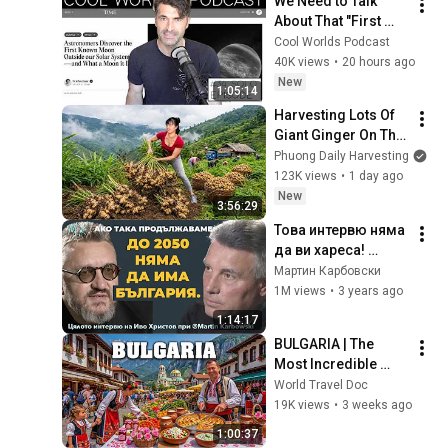
We Need to Talk 
About That "First 
Exomoon" 
Cool Worlds Podcast
Discovery
40K views
•
20 hours ago
New
1:05:14
Harvesting Lots Of 
Giant Ginger On The 
High Hills | Full 
Phuong Daily Harvesting
Truckload for the 
123K views
•
1 day ago
Village Market
New
3:56:29
Това интервю няма 
да ви хареса! 
Дисекция на 
Мартин Карбовски
българското 
1M views
•
3 years ago
изчезване с проф. 
1:14:17
Иво Христов/
BULGARIA | The 
цялото интервю
Most Incredible 
Places in the World 
World Travel Doc
You’ve Never Set 
19K views
•
3 weeks ago
Foot In | 4K Travel 
1:00:37
Guide