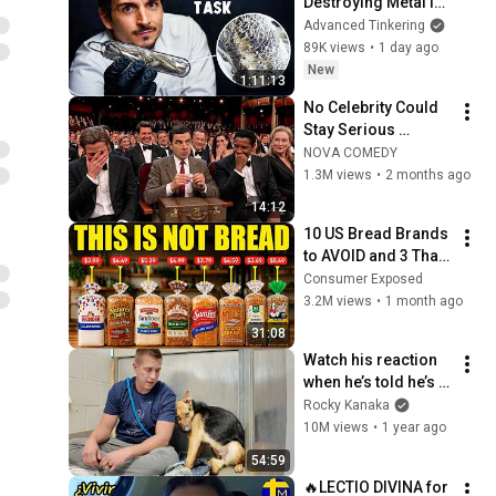
Destroying Metal in 
Glass
Advanced Tinkering
89K views
•
1 day ago
New
1:11:13
No Celebrity Could 
Stay Serious 
Around Rowan 
NOVA COMEDY
Atkinson...
1.3M views
•
2 months ago
14:12
10 US Bread Brands 
to AVOID and 3 That 
Are Actually Safe
Consumer Exposed
3.2M views
•
1 month ago
31:08
Watch his reaction 
when he’s told he’s a 
GOOD BOY for the 
Rocky Kanaka
first time 🥹
10M views
•
1 year ago
54:59
🔥LECTIO DIVINA for 