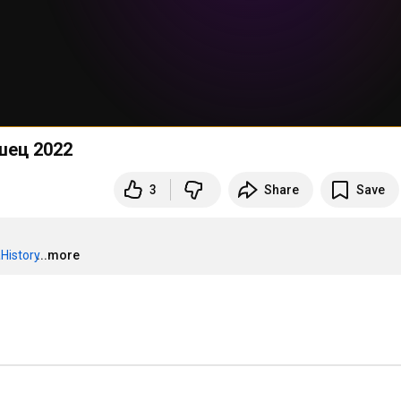
шец 2022
3
Share
Save
History‬
...more