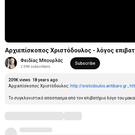
Αρχιεπίσκοπος Χριστόδουλος - λόγος επιβατ
Φειδίας Μπουρλάς
Subscribe
2.09K subscribers
209K views
18 years ago
Αρχιεπίσκοπος Χριστόδουλος: 
http://xristodoulos.antibaro.gr
 , 
ht
Το συγκλονιστικό απόσπασμα από τον επιβατήριο λόγο του μακ
Comments