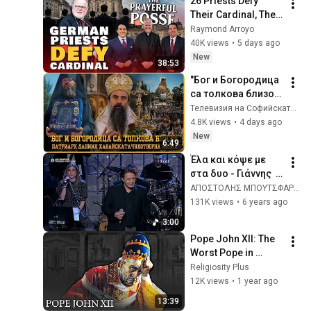
26 Priests Defy 
Their Cardinal, The 
Secret China Deal & 
Raymond Arroyo
More | Prayerful 
40K views
•
5 days ago
Posse
New
38:53
"Бог и Богородица 
са толкова близо!". 
Патриарх Даниил 
Телевизия на Софийската света митрополия
за Хавайската 
4.8K views
•
4 days ago
чудотворна икона
New
6:49
Έλα και κόψε με 
στα δυο - Γιάννης  
Κότσιρας - Στην 
ΑΠΟΣΤΟΛΗΣ ΜΠΟΥΤΣΦΑΡΗΣ
υγειά μας 14-3-20
131K views
•
6 years ago
3:00
Pope John XII: The 
Worst Pope in 
Church History
Religiosity Plus
12K views
•
1 year ago
13:39