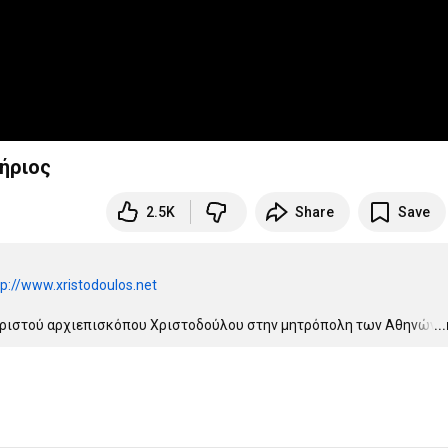
ήριος
2.5K
Share
Save
tp://www.xristodoulos.net
αριστού αρχιεπισκόπου Χριστοδούλου στην μητρόπολη των Αθηνών, 
..