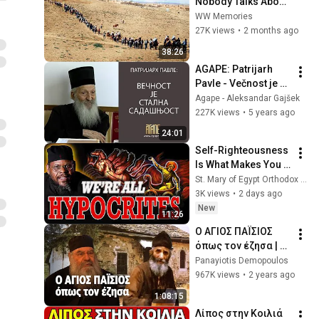
Nobody Talks About 
— 360,000 People 
WW Memories
Erased From 
27K views
•
2 months ago
History
38:26
AGAPE: Patrijarh 
Pavle - Večnost je 
stalna sadašnjost 
Agape - Aleksandar Gajšek
(Septembar 2005)
227K views
•
5 years ago
24:01
Self-Righteousness 
Is What Makes You 
Lukewarm | Father 
St. Mary of Egypt Orthodox Church, Kansas City, MO
Turbo Qualls
3K views
•
2 days ago
New
11:26
Ο ΑΓΙΟΣ ΠΑΪΣΙΟΣ 
όπως τον έζησα | 
ΚΑΘΡΕΦΤΗΣ 32 | ΡΙΚ
Panayiotis Demopoulos
967K views
•
2 years ago
1:08:15
Λίπος στην Κοιλιά 