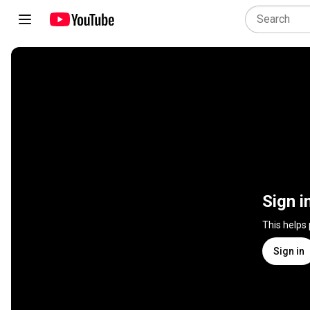
Sign i
This helps
Sign in