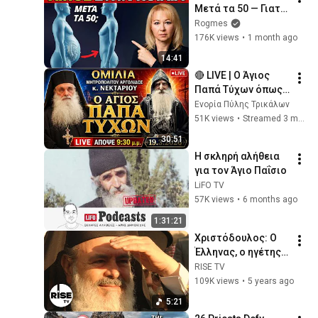
Μετά τα 50 — Γιατί 
Δεν Φεύγει και Πώς 
Rogmes
να το Εξαφανίσετε 
176K views
•
1 month ago
Φυσικά!
14:41
🔴 LIVE | Ο Άγιος 
Παπά Τύχων όπως 
δεν τον γνωρίζαμε | 
Ενορία Πύλης Τρικάλων
Μητροπολίτης 
51K views
•
Streamed 3 months ago
Νεκτάριος
30:51
H σκληρή αλήθεια 
για τον Άγιο Παΐσιο
LiFO TV
57K views
•
6 months ago
1:31:21
Χριστόδουλος: Ο 
Έλληνας, ο ηγέτης | 
RISE TV
RISE TV
109K views
•
5 years ago
5:21