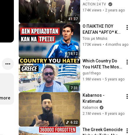
μακαριστού 
ACTION 24 TV
Αρχιεπισκόπου Χρι
174K views
•
2 years ago
στόδουλου | 
41:37
ACTION Story | 
Ο ΠΑΙΚΤΗΣ ΠΟΥ 
ACTION 24
ΕΛΕΓΑΝ *ΑΡΓΟ* ΚΑΙ 
ΤΟΥΣ ΞΕΓΕΛΑΣΕ 
Τσαι με Μπαλα
ΟΛΟΥΣ! | Βασίλης 
173K views
•
4 months ago
Τσιάρτας
18:12
Which Country Do 
You HATE The Most? 
| GREECE
gus1thego
1.9M views
•
5 years ago
7:31
Kabarnos - 
την
.more
…
Kratimata
Kabarnos
2.1M views
•
8 years ago
6:22
The Greek Genocide 