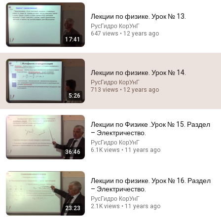
Лекции по физике. Урок № 13.
РусГидро КорУнГ
647 views • 12 years ago
17:41
Лекции по физике. Урок № 14.
РусГидро КорУнГ
713 views • 12 years ago
5:26
Лекции по Физике .Урок № 15. Раздел
1:11:13
– Электричество.
РусГидро КорУнГ
I Sealed a Glass-Destroying Metal in Glass
6.1K views • 11 years ago
36:46
Advanced Tinkering
New
135K views
Лекции по физике. Урок № 16. Раздел
– Электричество.
РусГидро КорУнГ
2.1K views • 11 years ago
23:23