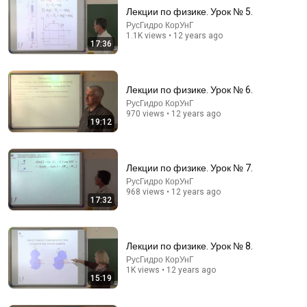
Лекции по физике. Урок № 5.
РусГидро КорУнГ
1.1K views • 12 years ago
17:36
Лекции по физике. Урок № 6.
РусГидро КорУнГ
970 views • 12 years ago
19:12
23:19
How to See Hyperspace (4th Dimension)
Уже Наступило
Лекции по физике. Урок № 7.
Auto-dubbed
2.7M views
РусГидро КорУнГ
968 views • 12 years ago
17:32
Лекции по физике. Урок № 8.
РусГидро КорУнГ
1K views • 12 years ago
15:19