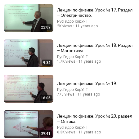
Лекции по физике. Урок № 17. Раздел
– Электричество.
РусГидро КорУнГ
2K views • 11 years ago
22:09
10:06
Лекции по физике. Урок № 18. Раздел
– Магнетизм.
Ваша безумная храбрость (короткометражный
РусГидро КорУнГ
фильм, 1970)
1.7K views • 11 years ago
9:34
Видачество
•
175K views
Лекции по физике. Урок № 19.
РусГидро КорУнГ
773 views • 11 years ago
16:05
Лекции по физике. Урок № 20. раздел
– Оптика.
РусГидро КорУнГ
6.3K views • 11 years ago
39:41