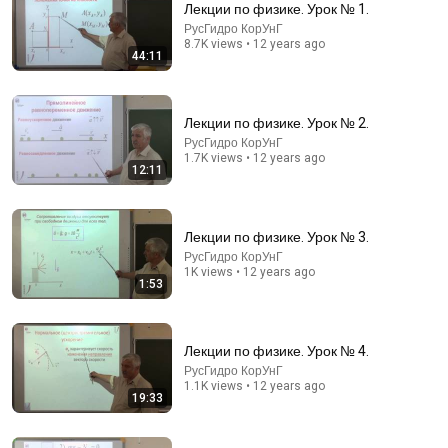
Лекции по физике. Урок № 1.
РусГидро КорУнГ
Comment...
8.7K views • 12 years ago
44:11
Лекции по физике. Урок № 2.
РусГидро КорУнГ
1.7K views • 12 years ago
12:11
Лекции по физике. Урок № 3.
РусГидро КорУнГ
1K views • 12 years ago
1:53
36:46
Лекции по Физике .Урок № 15. Раздел –
Лекции по физике. Урок № 4.
Электричество.
РусГидро КорУнГ
РусГидро КорУнГ
•
6.1K views
1.1K views • 12 years ago
19:33