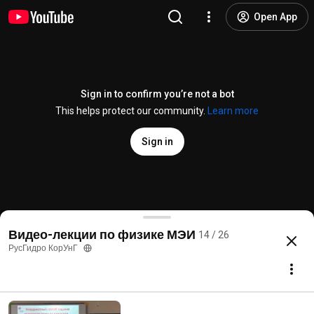
Open App
Sign in to confirm you’re not a bot
This helps protect our community.
Learn more
Sign in
Лекции по физике. Урок № 14.
Видео-лекции по физике МЭИ
14 / 26
@
%D0%A0%D1%83%D1%81%D0%93%D0%B8%D0%B4%D1%80%D0%BE%D0
more
РусГидро КорУнГ
Subscribe
Comments