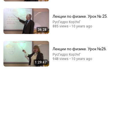
Лекции по физике. Урок № 25.
РусГидро КорУнГ
885 views • 10 years ago
36:28
Лекции по физике. Урок №26.
РусГидро КорУнГ
948 views • 10 years ago
1:29:47
19:21
ДИКАЯ РЖАКА - еврей еврею продаёт машину
Прикольчик
•
2.8M views