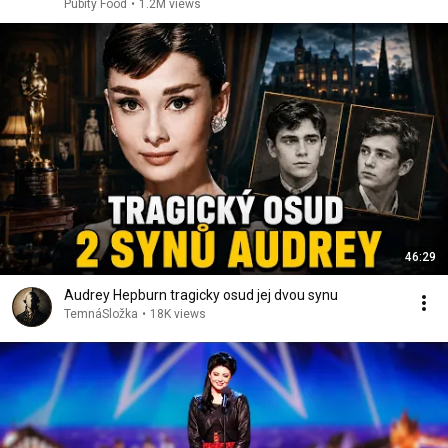
Pubity Food
•
1.2M views
46:29
Audrey Hepburn tragicky osud jej dvou synu
TemnáSložka
•
18K views