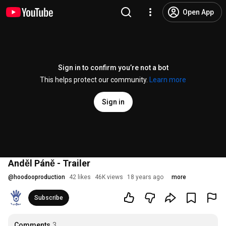
Open App
Sign in to confirm you’re not a bot
This helps protect our community.
Learn more
Sign in
Anděl Páně - Trailer
@
hoodooproduction
42 likes
46K views
18 years ago
more
Subscribe
Comments
3