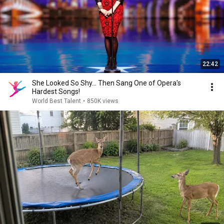
22:42
She Looked So Shy... Then Sang One of Opera's
Hardest Songs!
World Best Talent
•
850K views