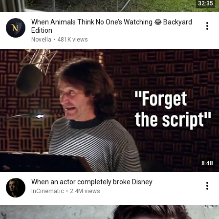
32:35
When Animals Think No One’s Watching 😂 Backyard
Edition
Novella
•
481K views
8:48
When an actor completely broke Disney
InCinematic
•
2.4M views