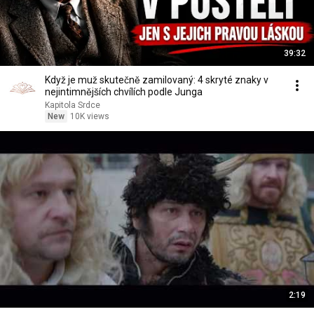
39:32
Když je muž skutečně zamilovaný: 4 skryté znaky v
nejintimnějších chvílích podle Junga
Kapitola Srdce
New
10K views
2:19