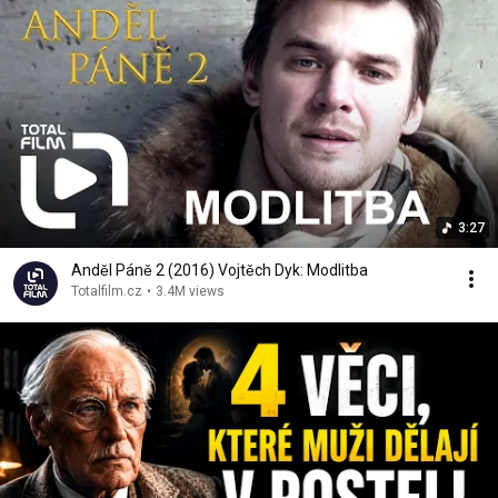
3:27
Anděl Páně 2 (2016) Vojtěch Dyk: Modlitba
Totalfilm.cz
•
3.4M views