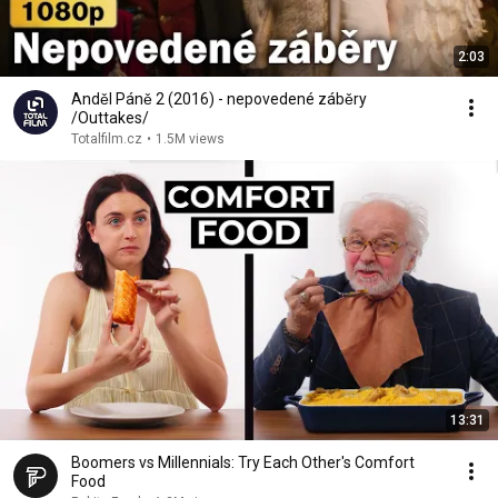
2:03
Anděl Páně 2 (2016) - nepovedené záběry
/Outtakes/
Totalfilm.cz
•
1.5M views
13:31
Boomers vs Millennials: Try Each Other's Comfort
Food