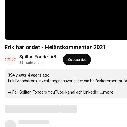
Erik har ordet - Helårskommentar 2021
Spiltan Fonder AB
Subscribe
391 subscribers
394 views
4 years ago
Erik Brändström, investeringsansvarig, ger sin helårskommentar för
➡️ Följ Spiltan Fonders YouTube-kanal och LinkedIn:
…
...more
Comments