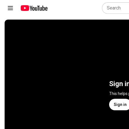
Sign i
This helps
Sign in