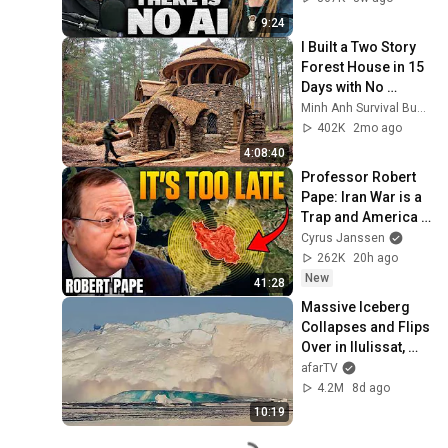
9:24
I Built a Two Story 
Forest House in 15 
Days with No 
Money: Solo 
Minh Anh Survival Bushcraft
Bushcraft Survival 
402K
2mo ago
(Full)
4:08:40
Professor Robert 
Pape: Iran War is a 
Trap and America 
Has No Way Out!
Cyrus Janssen
262K
20h ago
New
41:28
Massive Iceberg 
Collapses and Flips 
Over in Ilulissat, 
Greenland | Full 
afarTV
Event in 4K! (July 
4.2M
8d ago
25, 2026)
10:19