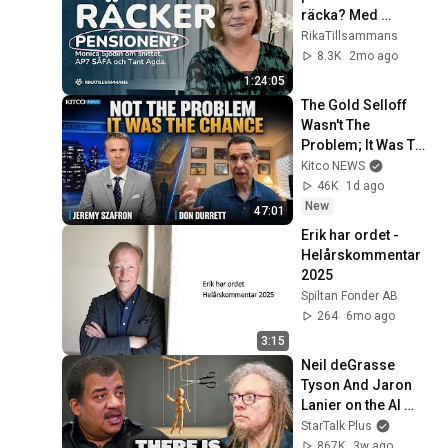
räcka? Med 
pensionsexperten 
RikaTillsammans
Monica Sjödin
8.3K
2mo ago
1:24:05
The Gold Selloff 
Wasn't The 
Problem; It Was The 
Opportunity | Don 
Kitco NEWS
Durrett
46K
1d ago
New
47:01
Erik har ordet - 
Helårskommentar 
2025
Spiltan Fonder AB
264
6mo ago
3:15
Neil deGrasse 
Tyson And Jaron 
Lanier on the AI 
Illusion
StarTalk Plus
867K
3w ago