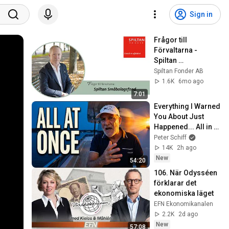
Sign in
Frågor till 
Förvaltarna - 
Spiltan 
Småbolagsfond
Spiltan Fonder AB
1.6K
6mo ago
7:01
Everything I Warned 
You About Just 
Happened... All in 
One Week
Peter Schiff
14K
2h ago
New
54:20
106. När Odysséen 
förklarar det 
ekonomiska läget
EFN Ekonomikanalen
2.2K
2d ago
New
57:08