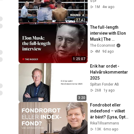
VS+
1M
4w ago
27:42
The full-length 
interview with Elon 
Musk | The 
Economist
The Economist
4M
9d ago
1:25:07
Erik har ordet - 
Halvårskommentar 
2025
Spiltan Fonder AB
268
1y ago
3:20
Fondrobot eller 
indexfond – vilket 
är bäst? (Lysa, Opti 
eller göra det själv) 
RikaTillsammans
| K60
13K
6mo ago