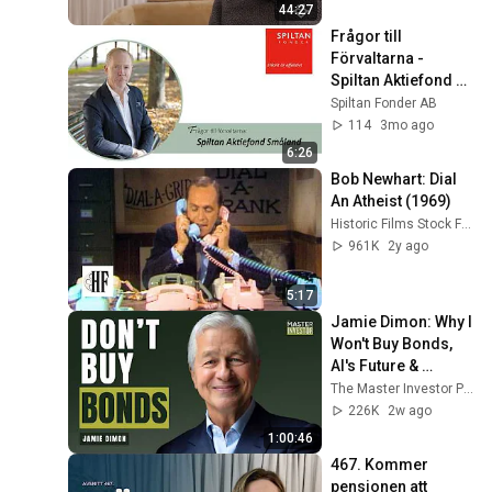
44:27
Frågor till 
Förvaltarna - 
Spiltan Aktiefond 
Småland
Spiltan Fonder AB
114
3mo ago
6:26
Bob Newhart: Dial 
An Atheist (1969)
Historic Films Stock Footage Archive
961K
2y ago
5:17
Jamie Dimon: Why I 
Won't Buy Bonds, 
AI's Future & 
Leadership 
The Master Investor Podcast with Wilfred Frost
Lessons
226K
2w ago
1:00:46
467. Kommer 
pensionen att 