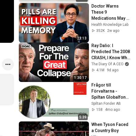
Doctor Warns 
These 9 
Medications May 
Cause Memory 
Health Knowledge Lab
Loss After 60 - Dr. 
352K
2w ago
William Li
23:13
Ray Dalio: I 
Predicted The 2008 
CRASH, I Know What 
Comes Next!
The Diary Of A CEO
4.1M
9d ago
1:30:17
Frågor till 
Förvaltarna - 
Spiltan Globalfond 
Investmentbolag
Spiltan Fonder AB
158
4mo ago
5:39
When Tyson Faced 
a Country Boy