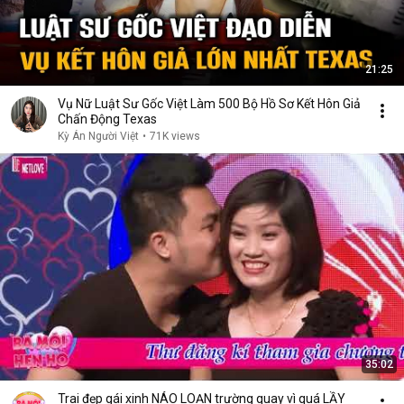
21:25
Vụ Nữ Luật Sư Gốc Việt Làm 500 Bộ Hồ Sơ Kết Hôn Giả
Chấn Động Texas
Kỳ Án Người Việt
•
71K views
35:02
Trai đẹp gái xinh NÁO LOẠN trường quay vì quá LẦY