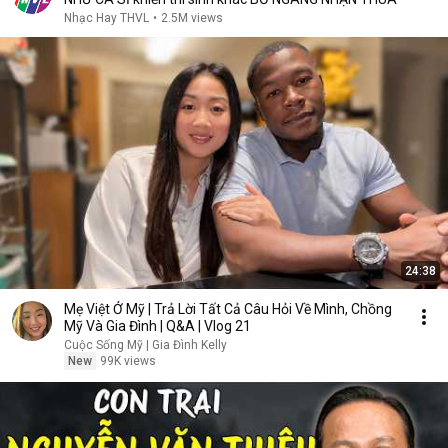
Nhạc Hay THVL
•
2.5M views
24:38
Mẹ Việt Ở Mỹ | Trả Lời Tất Cả Câu Hỏi Về Mình, Chồng
Mỹ Và Gia Đình | Q&A | Vlog 21
Cuộc Sống Mỹ | Gia Đình Kelly
New
99K views