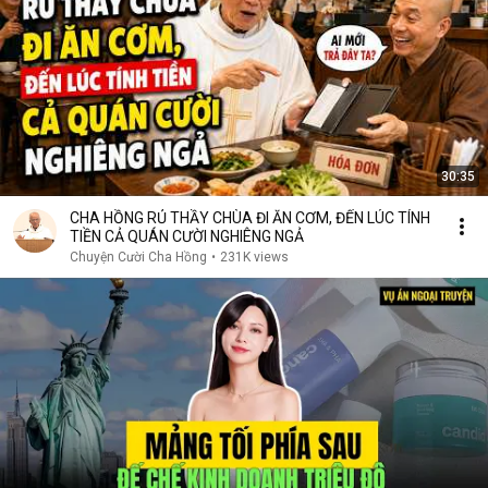
30:35
CHA HỒNG RỦ THẦY CHÙA ĐI ĂN CƠM, ĐẾN LÚC TÍNH
TIỀN CẢ QUÁN CƯỜI NGHIÊNG NGẢ
Chuyện Cười Cha Hồng
•
231K views