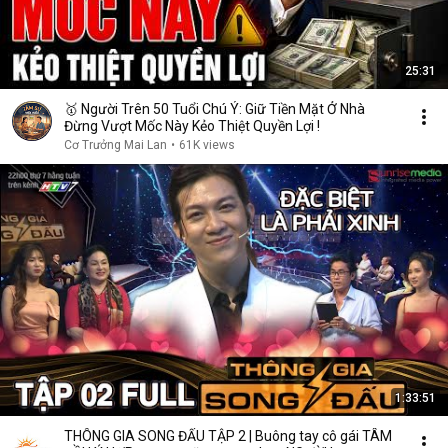
25:31
🥇 Người Trên 50 Tuổi Chú Ý: Giữ Tiền Mặt Ở Nhà
Đừng Vượt Mốc Này Kẻo Thiệt Quyền Lợi !
Cơ Trưởng Mai Lan
•
61K views
1:33:51
THÔNG GIA SONG ĐẤU TẬP 2 | Buông tay cô gái TÂM