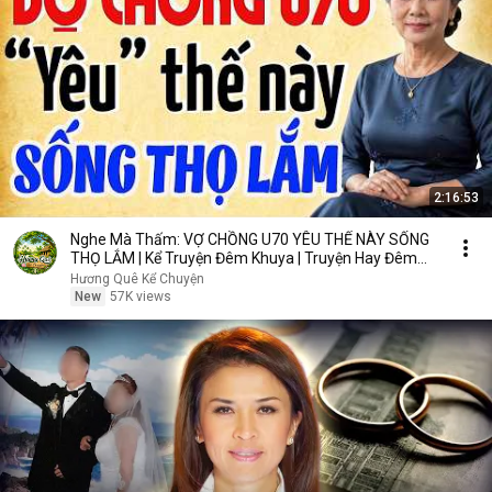
2:16:53
Nghe Mà Thấm: VỢ CHỒNG U70 YÊU THẾ NÀY SỐNG
THỌ LẮM | Kể Truyện Đêm Khuya | Truyện Hay Đêm
Khuya
Hương Quê Kể Chuyện
New
57K views