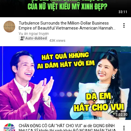
33:11
Turbulence Surrounds the Million-Dollar Business
Empire of Beautiful Vietnamese-American Hannah
O...
Vụ án ngoại truyện
Auto-dubbed
43K views
3:02:30
CHẤN ĐỘNG CÔ GÁI "HÁT CHO VUI" ai dè GIỌNG ĐỈNH
NHƯ CA SĨ khiến thí sinh khác BỎ NGANG NHẬN THUA