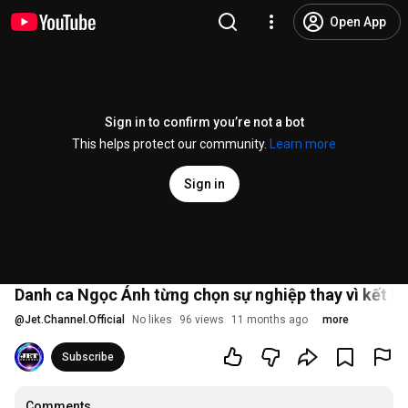
Open App
Sign in to confirm you’re not a bot
This helps protect our community.
Learn more
Sign in
Danh ca Ngọc Ánh từng chọn sự nghiệp thay vì kết hô
@
Jet.Channel.Official
No likes
96 views
11 months ago
more
Subscribe
Comments