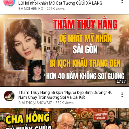
LỘI loi nhoi khiến MC Cát Tường CƯỜI XẢ LÁNG
BÀ MỐI HẸN HÒ
•
259K views
27:37
Thẩm Thuý Hằng: Bi kịch "Người Đẹp Bình Dương" 40
Năm Chạy Trốn Gương Soi Và Cái Kết
GIAI THOẠI SHOWBIZ
•
552K views