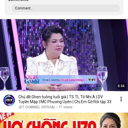
Comment...
0:34
Chủ đề Ghen tuông tuổi già | TS.TL Tô Nhi A | DV
Tuyền Mập | MC Phương Uyên | Chị Em Gỡ Rối tập 33
JET CHANNEL OFFICIAL
•
77 views