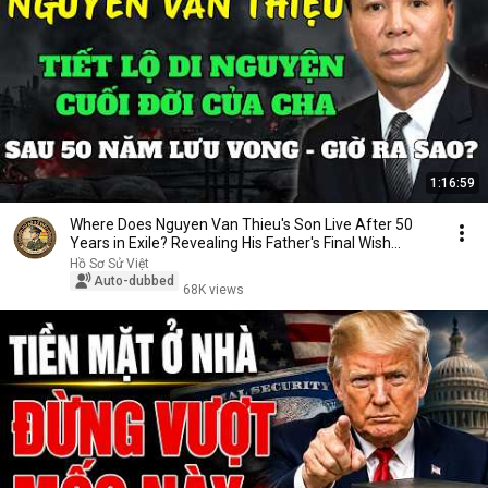
1:16:59
Where Does Nguyen Van Thieu's Son Live After 50
Years in Exile? Revealing His Father's Final Wish...
Hồ Sơ Sử Việt
Auto-dubbed
68K views