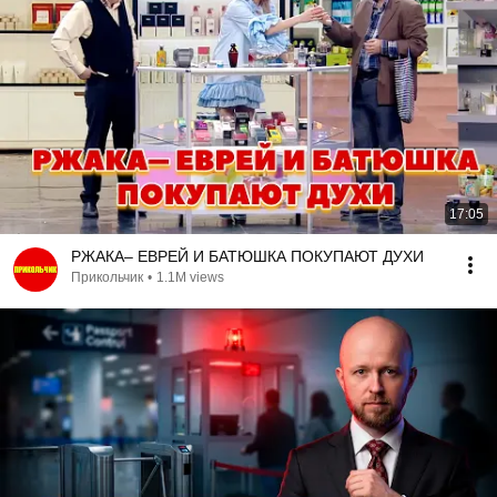
17:05
РЖАКА– ЕВРЕЙ И БАТЮШКА ПОКУПАЮТ ДУХИ
Прикольчик
•
1.1M views