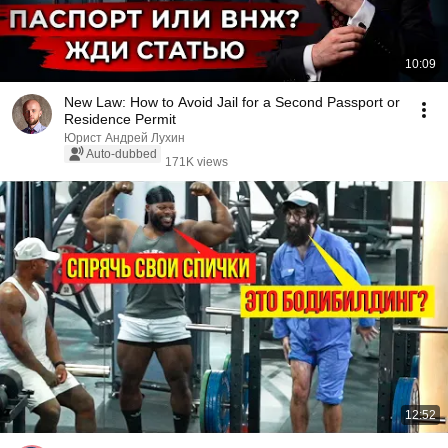
10:09
New Law: How to Avoid Jail for a Second Passport or
Residence Permit
Юрист Андрей Лухин
Auto-dubbed
171K views
12:52