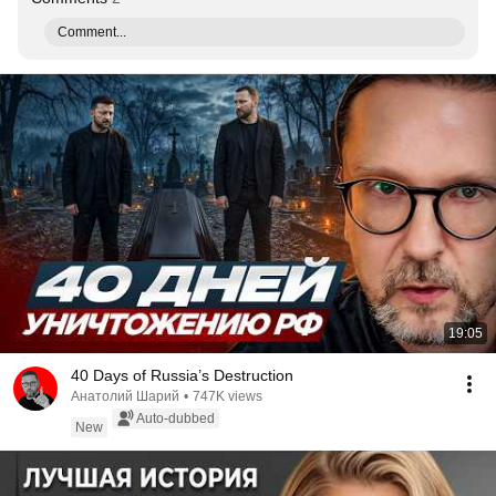
Comment...
19:05
40 Days of Russia’s Destruction
Анатолий Шарий
•
747K views
Auto-dubbed
New