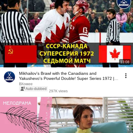
13:08
Mikhailov's Brawl with the Canadians and
Yakushevo's Powerful Double! Super Series 1972 |
USSR vs...
ВХоккее
Auto-dubbed
297K views