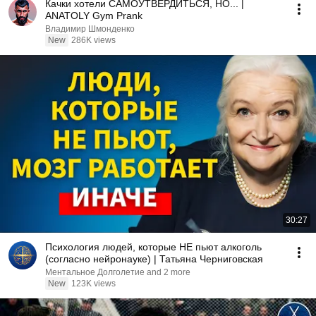
Качки хотели САМОУТВЕРДИТЬСЯ, НО... |
ANATOLY Gym Prank
Владимир Шмонденко
New
286K views
30:27
Психология людей, которые НЕ пьют алкоголь
(согласно нейронауке) | Татьяна Черниговская
Ментальное Долголетие and 2 more
New
123K views