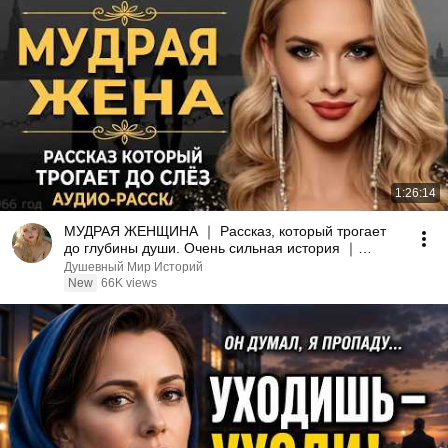
1:26:14
МУДРАЯ ЖЕНЩИНА ｜ Рассказ, который трогает
до глубины души. Очень сильная история ｜
Аудио рассказ.
Душевный Мир Историй
New
66K views