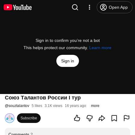
Open App
Sign in to confirm you’re not a bot
This helps protect our community.
Learn more
Sign in
Союз Талантов России I тур
@
souztalantov
5 likes
3.1K views
16 years ago
more
Subscribe
Comments
2