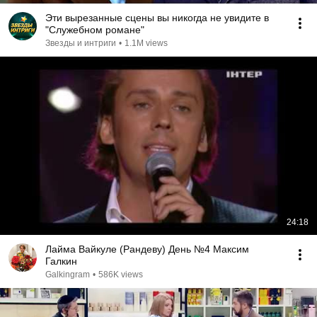
Эти вырезанные сцены вы никогда не увидите в
"Служебном романе"
Звезды и интриги
•
1.1M views
24:18
Лайма Вайкуле (Рандеву) День №4 Максим
Галкин
Galkingram
•
586K views