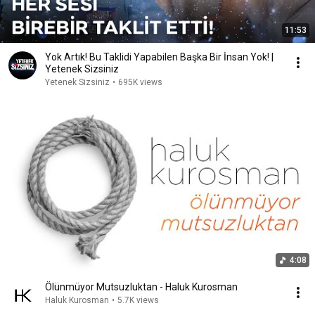
11:53
Yok Artık! Bu Taklidi Yapabilen Başka Bir İnsan Yok! |
Yetenek Sizsiniz
Yetenek Sizsiniz
•
695K views
4:08
Ölünmüyor Mutsuzluktan - Haluk Kurosman
Haluk Kurosman
•
5.7K views