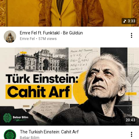
3:33
Emre Fel ft. Funktakl - Bir Güldün
Emre Fel
•
57M views
20:43
The Turkish Einstein: Cahit Arf
Bebar Bilim