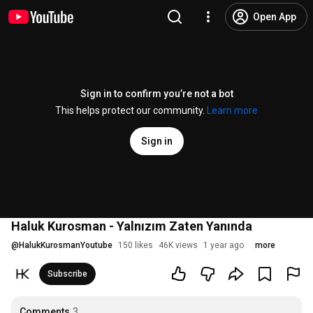
Open App
Sign in to confirm you’re not a bot
This helps protect our community.
Learn more
Sign in
Haluk Kurosman - Yalnızım Zaten Yanında
@
HalukKurosmanYoutube
150 likes
46K views
1 year ago
more
Subscribe
Comments
3