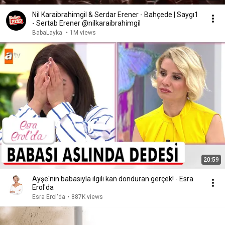
Nil Karaibrahimgil & Serdar Erener - Bahçede | Saygı1
- Sertab Erener @nilkaraibrahimgil
BabaLayka
•
1M views
20:59
Ayşe'nin babasıyla ilgili kan donduran gerçek! - Esra
Erol'da
Esra Erol'da
•
887K views