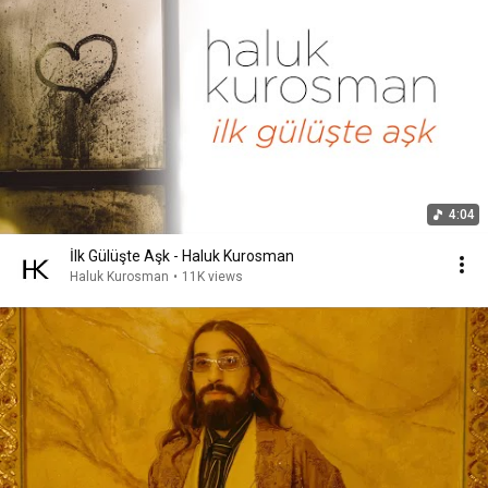
4:04
İlk Gülüşte Aşk - Haluk Kurosman
Haluk Kurosman
•
11K views