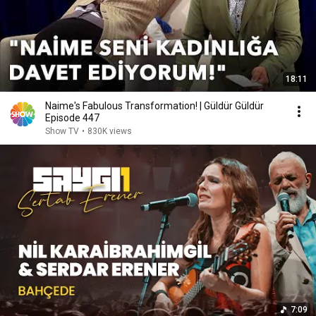
18:11
Naime's Fabulous Transformation! | Güldür Güldür
Episode 447
Show TV
•
830K views
7:09