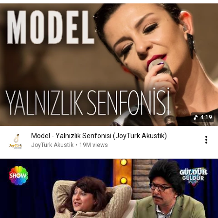
4:19
Model - Yalnızlık Senfonisi (JoyTurk Akustik)
JoyTürk Akustik
•
19M views