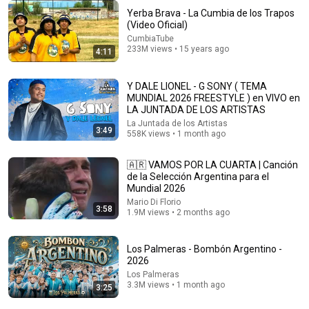
Yerba Brava - La Cumbia de los Trapos
(Video Oficial)
CumbiaTube
233M views • 15 years ago
29:42
4:11
Mega Cachengue cumbiero invierno ❄⛄2026
Y DALE LIONEL - G SONY ( TEMA
DjChimi
MUNDIAL 2026 FREESTYLE ) en VIVO en
New
2.1K views
LA JUNTADA DE LOS ARTISTAS
La Juntada de los Artistas
3:49
558K views • 1 month ago
🇦🇷 VAMOS POR LA CUARTA | Canción
de la Selección Argentina para el
Mundial 2026
Mario Di Florio
3:58
1.9M views • 2 months ago
Los Palmeras - Bombón Argentino -
2026
Los Palmeras
3:54
3.3M views • 1 month ago
3:25
I want to steal another goal from the thief |