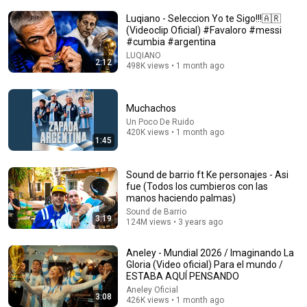
Luqiano - Seleccion Yo te Sigo!!!🇦🇷
(Videoclip Oficial) #Favaloro #messi
#cumbia #argentina
LUQIANO
2:12
498K views • 1 month ago
Muchachos
3:38
Un Poco De Ruido
420K views • 1 month ago
DALE CAMPEON (CUMBIA ARGENTINA) LATIDO
1:45
NORTEÑO
LATIDO NORTEÑO
•
1.2K views
Sound de barrio ft Ke personajes - Asi
fue (Todos los cumbieros con las
manos haciendo palmas)
Sound de Barrio
3:19
124M views • 3 years ago
Aneley - Mundial 2026 / Imaginando La
Gloria (Video oficial) Para el mundo /
ESTABA AQUÍ PENSANDO
Aneley Oficial
3:08
426K views • 1 month ago