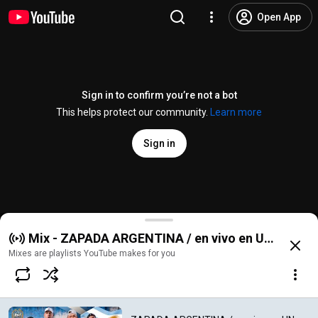
Open App
Sign in to confirm you’re not a bot
This helps protect our community.
Learn more
Sign in
ZAPADA ARGENTINA / en vivo en UN POCO DE RUIDO
Mix - ZAPADA ARGENTINA / en vivo en UN POCO 
@
Updr
29K likes
2.6M views
1 month ago
more
Mixes are playlists YouTube makes for you
Subscribe
Comments
1.1K