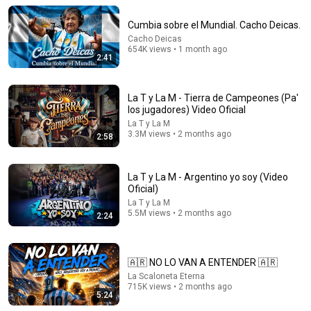
CUARTETO - ARGENTINA'S PARTY (OFFICIAL VIDEO)
Mundo River TV
•
1.3M views
Cumbia sobre el Mundial. Cacho Deicas.
Cacho Deicas
654K views • 1 month ago
2:41
La T y La M - Tierra de Campeones (Pa'
los jugadores) Video Oficial
La T y La M
3.3M views • 2 months ago
2:58
La T y La M - Argentino yo soy (Video
Oficial)
7:41
La T y La M
5.5M views • 2 months ago
2:24
Yo soy tu maestro / Alta yanta / La psicodelica /
Marina / La bomba -LA KUPPE- EL ORIGINAL (Timbal)
Diego Cervino
•
582K views
🇦🇷 NO LO VAN A ENTENDER 🇦🇷
La Scaloneta Eterna
715K views • 2 months ago
5:24