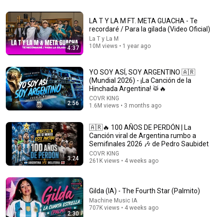
2:57
LA T Y LA M FT. META GUACHA - Te
recordaré / Para la gilada (Video Oficial)
Meta Guacha, Callejero Fino, BM - Para la gilada
La T y La M
REMIX (Video oficial)
10M views • 1 year ago
4:37
Meta Guacha Oficial
•
13M views
YO SOY ASÍ, SOY ARGENTINO 🇦🇷
(Mundial 2026) - ¡La Canción de la
Hinchada Argentina! 🥁🔥
COVR KING
2:56
1.6M views • 3 months ago
🇦🇷🔥 100 AÑOS DE PERDÓN | La
Canción viral de Argentina rumbo a
Semifinales 2026 🎶 de Pedro Saubidet
COVR KING
3:24
261K views • 4 weeks ago
19:56
Gilda (IA) - The Fourth Star (Palmito)
ENGANCHADO UN POCO DE RUIDO / CUMBIA
Machine Music IA
ROMANTICA LO MEJOR / Cumbia Oficial
707K views • 4 weeks ago
Cumbia Oficial
•
3.7M views
2:30