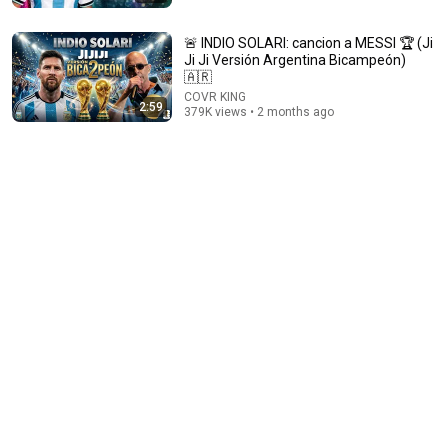
🚨 INDIO SOLARI: cancion a MESSI 🏆 (Ji
Ji Ji Versión Argentina Bicampeón)
🇦🇷
COVR KING
2:59
379K views • 2 months ago
12:53
mundial de tecladistas
Cristian Lijo
•
1K views