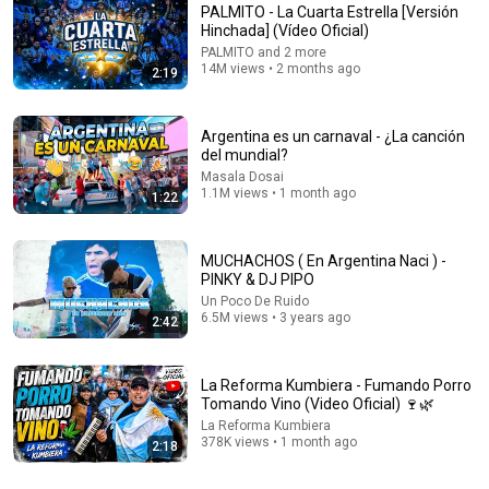
PALMITO - La Cuarta Estrella [Versión
Hinchada] (Vídeo Oficial)
PALMITO and 2 more
14M views • 2 months ago
2:19
Argentina es un carnaval - ¿La canción
del mundial?
Masala Dosai
1.1M views • 1 month ago
1:22
10:16
PABLITO LESCANO ATR / Zapada EN VIVO en UN
MUCHACHOS ( En Argentina Naci ) -
POCO DE RUIDO !
PINKY & DJ PIPO
DAMAS GRATIS FANS
•
102K views
Un Poco De Ruido
6.5M views • 3 years ago
2:42
La Reforma Kumbiera - Fumando Porro
Tomando Vino (Video Oficial) 🍷🌿
La Reforma Kumbiera
378K views • 1 month ago
2:18