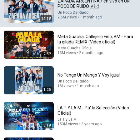
ZAPADA ARGENTINA / en vivo en UN
POCO DE RUIDO 🇦🇷
Desde colombia tempranito a todo volumen para los 
Un Poco De Ruido
vecinos tristes y aburridos. el unico colombiano feliz de 
2.6M views • 1 month ago
14:18
la cuadra JAJAJAJ :DDDDDDDDDDDDDDDDDDD
Meta Guacha, Callejero Fino, BM - Para
la gilada REMIX (Video oficial)
Meta Guacha Oficial
13M views • 2 months ago
2:57
No Tengo Un Mango Y Voy Igual
Un Poco De Ruido
1M views • 1 month ago
1:25
24:19
LA T Y LA M - Pa' la Selección (Video
MIX MUNDIAL 2026 🇦🇷 VAMOS ARGENTINA! | La
Oficial)
Previa Mundialista (Cumbia, Remixes y Más...) 🔥
La T y La M
DJ Martin Xander
•
536K views
153M views • 3 years ago
3:18