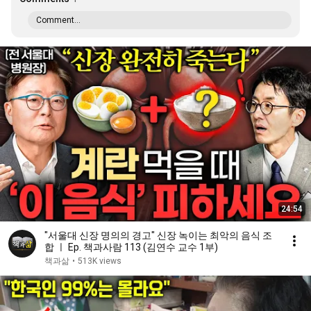
Comment...
24:54
"서울대 신장 명의의 경고" 신장 녹이는 최악의 음식 조
합 ㅣ Ep. 책과사람 113 (김연수 교수 1부)
책과삶
•
513K views