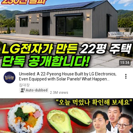
15:34
Unveiled: A 22-Pyeong House Built by LG Electronics,
Even Equipped with Solar Panels! What Happen...
집대장
Auto-dubbed
2.3M views