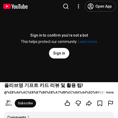
Open App
Sign in to confirm you’re not a bot
This helps protect our community.
Learn more
Sign in
올리브영 기프트 카드 리뷰 및 활용 팁!
@
%EB%A6%AC%EB%B7%B0%EB%A7%88%EC%8A%A4%ED%84%B0-i9y
more
3 l
Subscribe
Comments
1