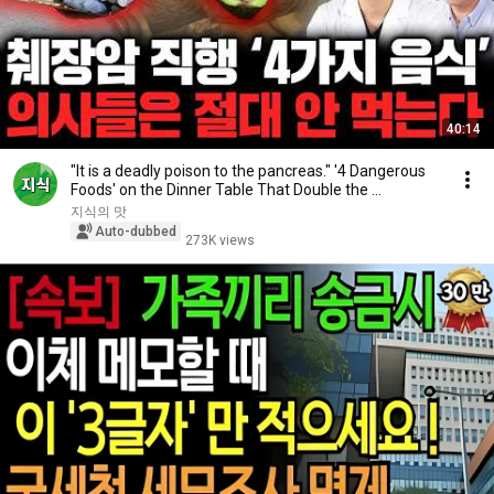
40:14
"It is a deadly poison to the pancreas." '4 Dangerous
Foods' on the Dinner Table That Double the ...
지식의 맛
Auto-dubbed
273K views