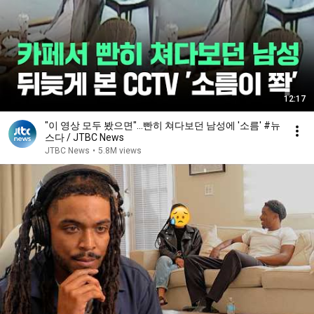
12:17
"이 영상 모두 봤으면"…빤히 쳐다보던 남성에 '소름' #뉴
스다 / JTBC News
JTBC News
•
5.8M views