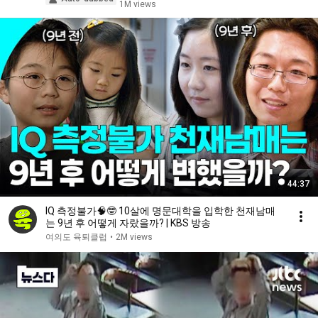
1M views
44:37
IQ 측정불가🧠🤓 10살에 명문대학을 입학한 천재남매
는 9년 후 어떻게 자랐을까? | KBS 방송
여의도 육퇴클럽
•
2M views