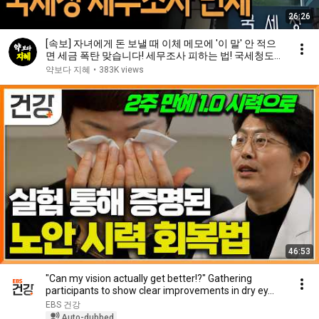
26:26
[속보] 자녀에게 돈 보낼 때 이체 메모에 '이 말' 안 적으
면 세금 폭탄 맞습니다! 세무조사 피하는 법! 국세청도
인정하는 작성법 공개 | 인생지혜 | 행복노후 | 오디오북
약보다 지혜
•
383K views
46:53
"Can my vision actually get better!?" Gathering
participants to show clear improvements in dry ey...
EBS 건강
Auto-dubbed