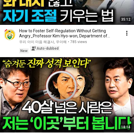
35:12
How to Foster Self-Regulation Without Getting
Angry_Professor Kim Hyo-won, Department of
Psychiat...
우리 아이 마음 해결사, 우아해
•
785 views
Auto-dubbed
New
18:14