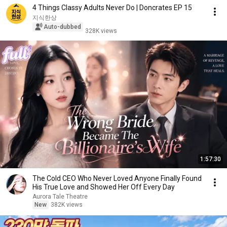
4 Things Classy Adults Never Do | Doncrates EP 15
지식한상
Auto-dubbed
328K views
1:57:30
The Cold CEO Who Never Loved Anyone Finally Found
His True Love and Showed Her Off Every Day
Aurora Tale Theatre
New
382K views