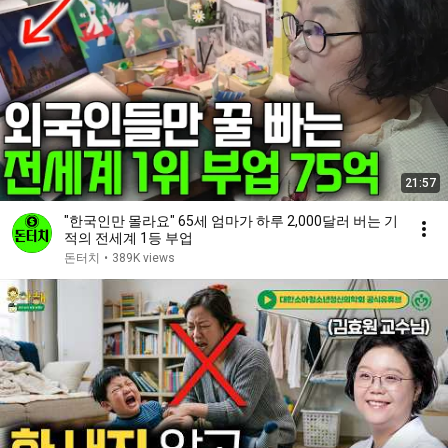
21:57
"한국인만 몰라요" 65세 엄마가 하루 2,000달러 버는 기
적의 전세계 1등 부업
돈터치
•
389K views