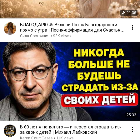
21:36
БЛАГОДАРЮ 🙏 Включи Поток Благодарности
прямо с утра | Песня-аффирмация для Счастья,
Любви и Изобилия
Сила Состояния
•
92K views
25:33
В 60 лет я понял это — и перестал страдать из-
за своих детей | Михаил Лабковский
Karen Court Cases
•
11K views