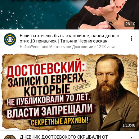
28:10
Если ты хочешь быть счастливее, начни день с
этих 10 привычек | Татьяна Черниговская
НейроРесет and Ментальное Долголетие
•
121K views
1:13:48
ДНЕВНИК ДОСТОЕВСКОГО СКРЫВАЛИ ОТ