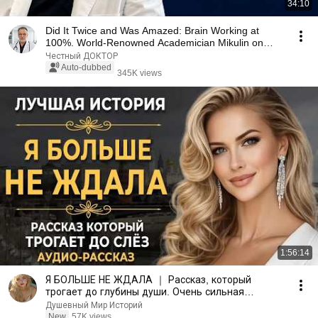
34:10
Did It Twice and Was Amazed: Brain Working at
100%. World-Renowned Academician Mikulin on
How to ...
Честный ДОКТОР
Auto-dubbed
345K views
1:56:14
Я БОЛЬШЕ НЕ ЖДАЛА ｜ Рассказ, который
трогает до глубины души. Очень сильная
история ｜ Аудио рассказ
Душевный Мир Историй
New
57K views