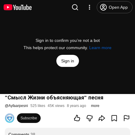
Open App
Sign in to confirm you’re not a bot
This helps protect our community.
Learn more
Sign in
"Смысл Жизни объясняющая" песня
@
Ayfaarpesni
525 likes
45K views
8 years ago
more
Subscribe
Comments
38