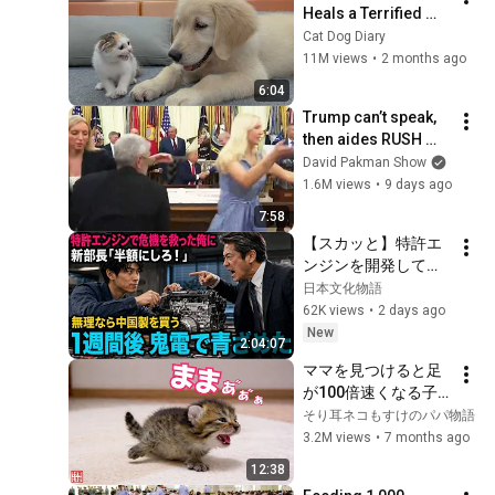
Heals a Terrified 
Rescue Kitten in 
Cat Dog Diary
Just 3 Meetings!
11M views
•
2 months ago
6:04
Trump can’t speak, 
then aides RUSH 
reporters out
David Pakman Show
1.6M views
•
9 days ago
7:58
【スカッと】特許エ
ンジンを開発して取
引先の倒産危機を救
日本文化物語
った俺に取引先の新
62K views
•
2 days ago
部長「半額にしろ！
New
2:04:07
無理なら中国製を買
ママを見つけると足
う」1週間後、部長か
が100倍速くなる子
ら鬼電→俺「お宅の
猫の かけがえのない
そり耳ネコもすけのパパ物語
競合と5倍で独占契約
1か月
3.2M views
•
7 months ago
済みです」
12:38