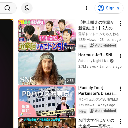
Sign in
【井上咲楽の後輩が
新党結成！】2人の間
に週刊誌報道！？／
選挙ドットコムちゃんねる
田川市長に“再生の
122K views
•
23 hours ago
道”系当選／“鈴木康
Auto-dubbed
New
59:41
友”氏が事務所侵入で
Hormuz Jeff - SNL
辞職願【井上咲楽×山
Saturday Night Live
本期日前】｜選挙ド
2.7M views
•
2 months ago
ットコムちゃんねる
2:58
[Facility Tour] 
Parkinson's Disease 
Specialty Facility 
サンウェルズ／SUNWELS
"PD House Nishi-
179 views
•
4 days ago
Tokyo": An Open 
Auto-dubbed
New
7:48
Environmen...
名門大学卒ばかりの
大企業――高卒の清