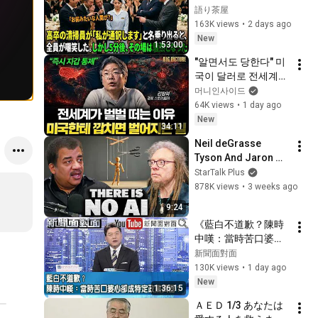
掃員が「私が通訳い
語り茶屋
たします」と財閥会
163K views
•
2 days ago
長に告げた瞬間、全
New
1:53:00
員が嘲笑した。しか
"알면서도 당한다" 미
し5分後、その場は静
국이 달러로 전세계를 
まり返った。#動エ
통제하는 방법 [김창
머니인사이드
ピソード#老後の物
익의 빅 픽처]
64K views
•
1 day ago
語 #家族の物語
New
34:11
Neil deGrasse 
Tyson And Jaron 
Lanier on the AI 
StarTalk Plus
Illusion
878K views
•
3 weeks ago
9:24
《藍白不道歉？陳時
中嘆：當時苦口婆心
卻成特定政黨武
新聞面對面
器？》【新聞面對
130K views
•
1 day ago
面】2026.08.07
New
1:36:15
ＡＥＤ 1/3 あなたは