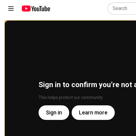
Sign in to confirm you’re not 
This helps protect our community
Sign in
Learn more