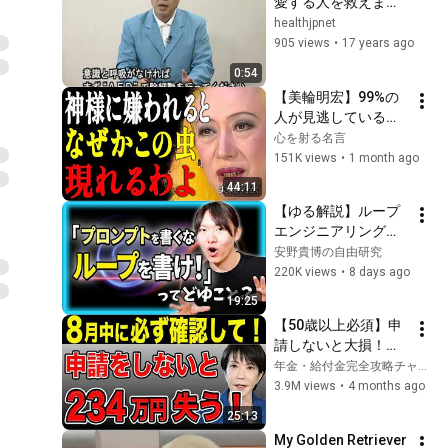
愛する人を救えます
か？
healthjpnet
905 views
•
17 years ago
0:54
【美輪明宏】99%の
人が見逃している真
実。運気が急上昇す
心を射る名言
る「神の使い」と、
151K views
•
1 month ago
破滅を呼ぶ「警告
44:11
虫」｜偉人｜名言｜
【ゆる解説】ループ
言葉の力｜人生哲学
エンジニアリングっ
｜
て何？ / なぜ第一線
安野貴博の自由研究
のエンジニアが「プ
220K views
•
8 days ago
ロンプトを書くな」
19:25
と言っているのか / 
【50歳以上必須】申
"Human in the 
請しないと大損！ね
Loop"から"Human 
んきん定期便に載ら
年金・給付金完全攻略チャンネル
on the Loop"へ
ない年金4選！
3.9M views
•
4 months ago
25:13
My Golden Retriever 