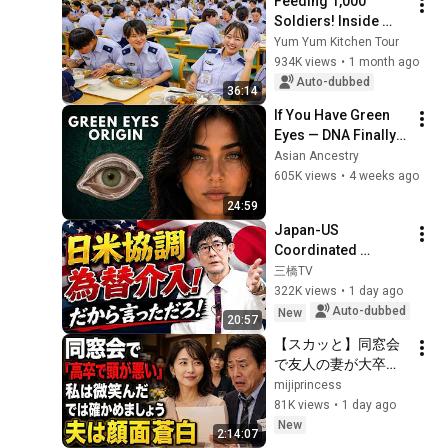
Feeding 1,000 
Soldiers! Inside 
Japan's Ultra-Strict 
Yum Yum Kitchen Tour
Military Kitchen! 
934K views
•
1 month ago
190kg Rice 
Auto-dubbed
36:14
Consumed ASDF 
If You Have Green 
Curry
Eyes — DNA Finally 
Revealed Where 
Asian Ancestry
They Really Come 
605K views
•
4 weeks ago
From
24:59
Japan-US 
Coordinated 
Currency 
三橋TV
Intervention 
322K views
•
1 day ago
Executed! The 
Auto-dubbed
New
20:57
Market Cannot 
【スカッと】同窓会
Defeat a Sovereign 
で友人の妻が大卒だ
Currenc...
と知ると、夫は笑っ
mijiprincess
た。「うちの妻は高
81K views
•
1 day ago
卒で、本当に頭が悪
New
2:14:07
い」私は微笑んだ。