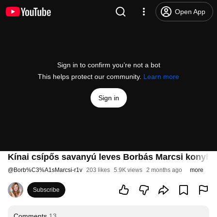
Open App
Sign in to confirm you’re not a bot
This helps protect our community.
Learn more
Sign in
Kínai csípős savanyú leves Borbás Marcsi konyhá
@
Borb%C3%A1sMarcsi-r1v
203 likes
5.9K views
2 months ago
more
Subscribe
Comments
13