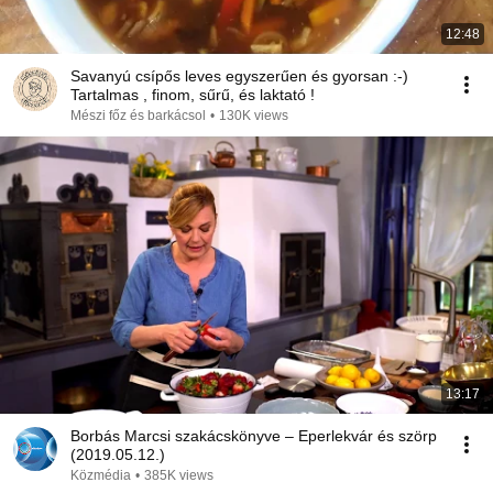
12:48
Savanyú csípős leves egyszerűen és gyorsan :-)
Tartalmas , finom, sűrű, és laktató !
Mészi főz és barkácsol
•
130K views
13:17
Borbás Marcsi szakácskönyve – Eperlekvár és szörp
(2019.05.12.)
Közmédia
•
385K views