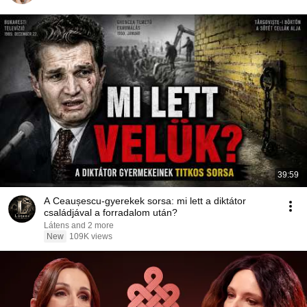
39:59
A Ceaușescu-gyerekek sorsa: mi lett a diktátor
családjával a forradalom után?
Látens and 2 more
New
109K views