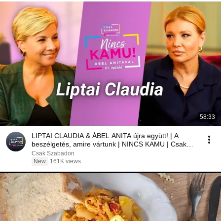
58:33
LIPTAI CLAUDIA & ÁBEL ANITA újra együtt! | A
beszélgetés, amire vártunk | NINCS KAMU | Csak
szabadon
Csak Szabadon
New
161K views