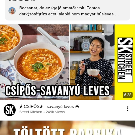
Bocsanat, de ez így jó amatőr volt. Fontos 
dark(sötét)rízs ecet, alaplé nem magyar húsleves 
inkább újhagymás keves zoldseg és abba a chili. A 
cukrot le lehet karamellizálni de nem fontos(sotetebb 
szín)En csiperkét nem használnék de ez ízlés kérdése. 
Tojást semmi keppen nem ontjük csak csorgatjuk és ne 
lobogjon közben a leves!!! Majd óvatosan átkever! 
Marcsinak amúgy respect mert nagyon ügyes 
háziasszony! ❤️
6:28
🌶️ CSÍPŐS🌶️ - savanyú leves 🥣
Street Kitchen
•
249K views