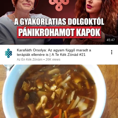
45:47
Karafiáth Orsolya: Az agyam függő maradt a
terápiák ellenére is | A Te Kék Zónád #21
Az Én Kék Zónám
•
26K views