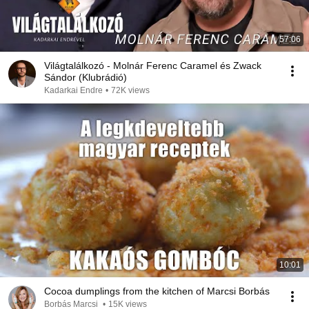
57:06
Világtalálkozó - Molnár Ferenc Caramel és Zwack
Sándor (Klubrádió)
Kadarkai Endre
•
72K views
10:01
Cocoa dumplings from the kitchen of Marcsi Borbás
Borbás Marcsi
•
15K views