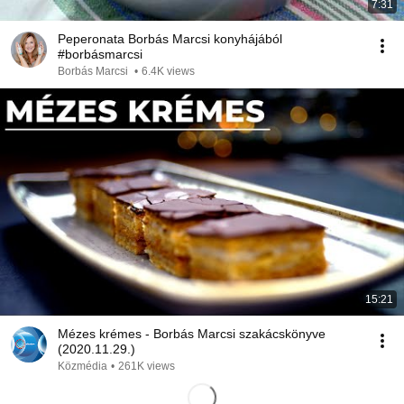
7:31
Peperonata Borbás Marcsi konyhájából
#borbásmarcsi
Borbás Marcsi
•
6.4K views
15:21
Mézes krémes - Borbás Marcsi szakácskönyve
(2020.11.29.)
Közmédia
•
261K views