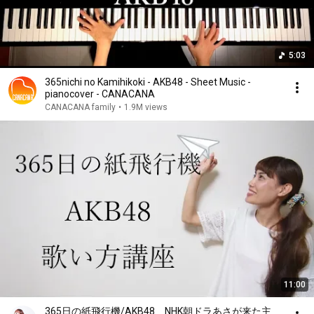
5:03
365nichi no Kamihikoki - AKB48 - Sheet Music -
pianocover - CANACANA
CANACANA family
•
1.9M views
11:00
365日の紙飛行機/AKB48 NHK朝ドラあさが来た主