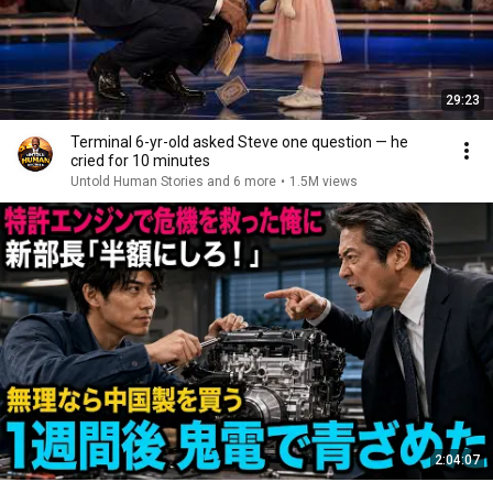
29:23
Terminal 6-yr-old asked Steve one question — he
cried for 10 minutes
Untold Human Stories and 6 more
•
1.5M views
2:04:07