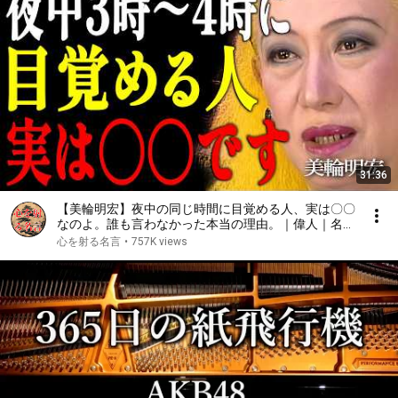
31:36
【美輪明宏】夜中の同じ時間に目覚める人、実は〇〇
なのよ。誰も言わなかった本当の理由。｜偉人｜名言
｜言葉の力｜人生哲学｜
心を射る名言
•
757K views