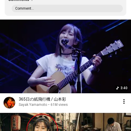
Comment...
3:40
365日の紙飛行機 / 山本彩
Sayak Yamamoto
•
61M views