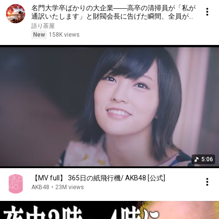
名門大学卒ばかりの大企業――高卒の清掃員が「私が
通訳いたします」と財閥会長に告げた瞬間、全員が嘲
笑した。しかし5分後、その場は静まり返った。#動
語り茶屋
エピソード#老後の物語 #家族の物語
New
158K views
5:06
【MV full】 365日の紙飛行機/ AKB48 [公式]
AKB48
•
23M views