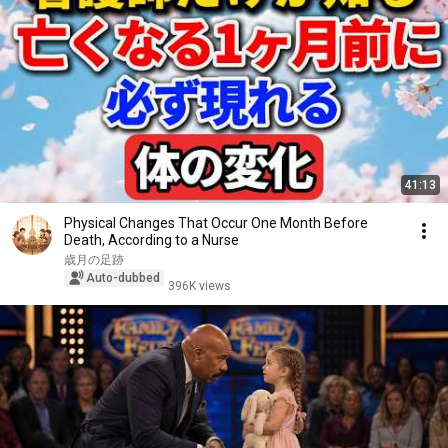
41:13
Physical Changes That Occur One Month Before
Death, According to a Nurse
歳月の足跡
Auto-dubbed
396K views