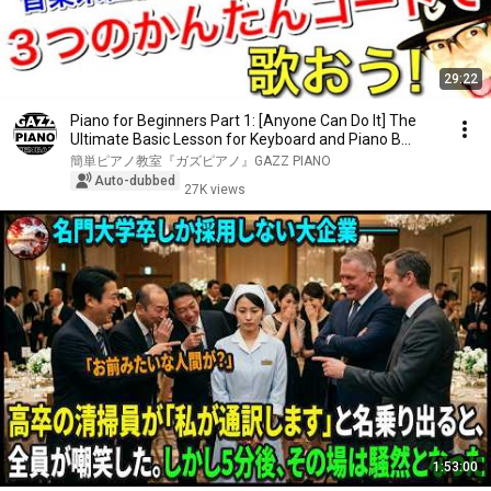
29:22
Piano for Beginners Part 1: [Anyone Can Do It] The
Ultimate Basic Lesson for Keyboard and Piano B...
簡単ピアノ教室『ガズピアノ』GAZZ PIANO
Auto-dubbed
27K views
1:53:00