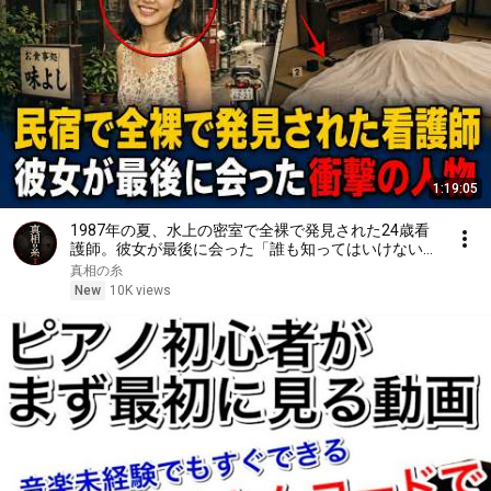
1:19:05
1987年の夏、水上の密室で全裸で発見された24歳看
護師。彼女が最後に会った「誰も知ってはいけない」
衝撃の人物
真相の糸
New
10K views