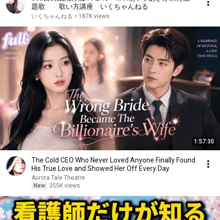
題歌 歌い方講座 いくちゃんねる
いくちゃんねる
•
187K views
1:57:30
The Cold CEO Who Never Loved Anyone Finally Found
His True Love and Showed Her Off Every Day
Aurora Tale Theatre
New
355K views