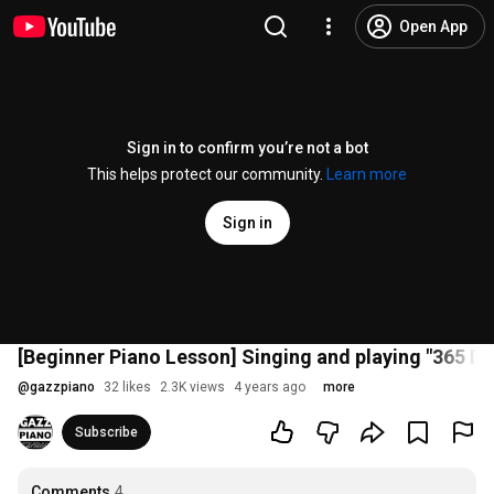
Open App
Sign in to confirm you’re not a bot
This helps protect our community.
Learn more
Sign in
[Beginner Piano Lesson] Singing and playing "365 Day
@
gazzpiano
32 likes
2.3K views
4 years ago
more
Subscribe
Comments
4