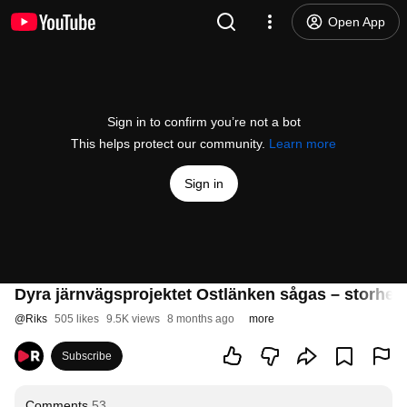
Open App
Sign in to confirm you’re not a bot
This helps protect our community.
Learn more
Sign in
Dyra järnvägsprojektet Ostlänken sågas – storhet
@
Riks
505 likes
9.5K views
8 months ago
more
Subscribe
Comments
53