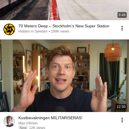
8:48
70 Meters Deep – Stockholm’s New Super Station
Hidden in Sweden
•
199K views
22:30
Kustbevakningen MILITARISERAS!
Max Villman
New
12K views