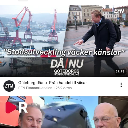
18:37
Göteborg då/nu: Från handel till vitsar
EFN Ekonomikanalen
•
26K views