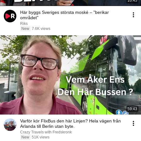
10:45
Här byggs Sveriges största moské – "berikar
området"
Riks
New
7.6K views
59:43
Varför kör FlixBus den här Linjen? Hela vägen från
Arlanda till Berlin utan byte.
Crazy Travels with Fredskronk
New
51K views