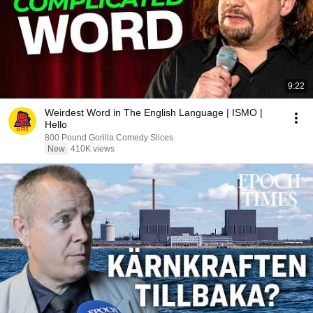
9:22
Weirdest Word in The English Language | ISMO |
Hello
800 Pound Gorilla Comedy Slices
New
410K views