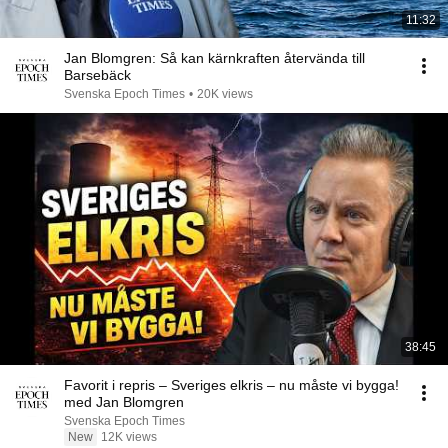
11:32
Jan Blomgren: Så kan kärnkraften återvända till
Barsebäck
Svenska Epoch Times
•
20K views
38:45
Favorit i repris – Sveriges elkris – nu måste vi bygga!
med Jan Blomgren
Svenska Epoch Times
New
12K views