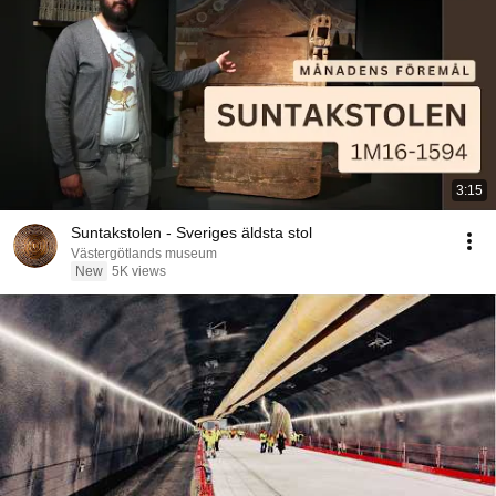
3:15
Suntakstolen - Sveriges äldsta stol
Västergötlands museum
New
5K views