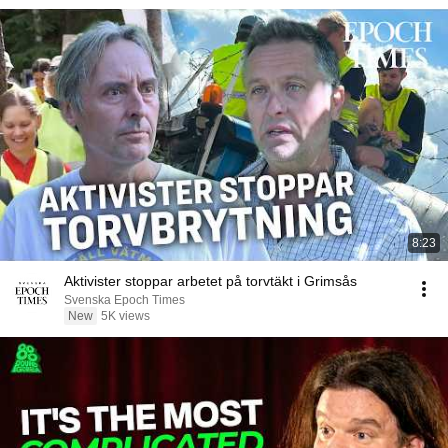
8:23
Aktivister stoppar arbetet på torvtäkt i Grimsås
Svenska Epoch Times
New
5K views