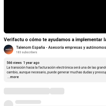
Verifactu o cómo te ayudamos a implementar la
Talenom España - Asesoría empresas y autónomo
183 subscribers
566 views
1 year ago
La transición hacia la facturación electrónica será una de las gr
…
...more
Comments