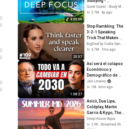
Studying - 
Concentration 
Quiet Quest - Study Music
Music For Deep 
2.7M
4y ago
Thinking And Focus
4:00:00
Stop Rambling: The 
3-2-1 Speaking 
Trick That Makes 
You Sound Like A 
BigDeal by Codie Sanchez
CEO
3.7M
7mo ago
25:57
Así será el colapso 
Económico y 
Demográfico de 
Occidente 
Javi Linares
(Santiago Niño 
1M
6mo ago
Becerra)
1:08:27
Avicii, Dua Lipa, 
Coldplay, Martin 
Garrix & Kygo, The 
Chainsmokers 
Deep House Aqua
Style - SUMMER 
2.9K
Streamed 3h ago