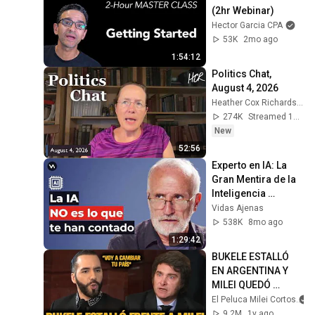
(2hr Webinar)
Hector Garcia CPA
53K
2mo ago
1:54:12
Politics Chat, 
August 4, 2026
Heather Cox Richardson
274K
Streamed 1d ago
New
52:56
Experto en IA: La 
Gran Mentira de la 
Inteligencia 
Artificial | Dr. 
Vidas Ajenas
Ramón López de 
538K
8mo ago
Mántaras
1:29:42
BUKELE ESTALLÓ 
EN ARGENTINA Y 
MILEI QUEDÓ 
IMPACTADO
El Peluca Milei Cortos
9.2M
1y ago