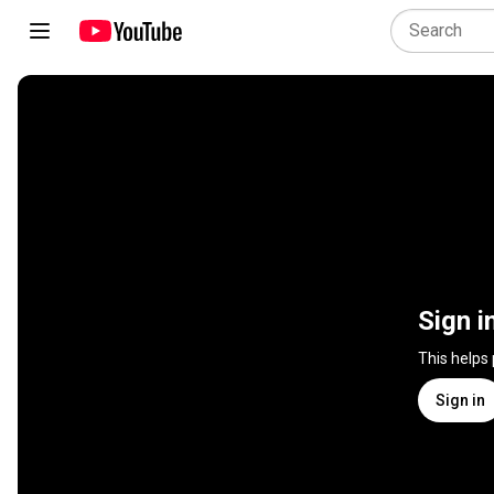
Sign i
This helps
Sign in