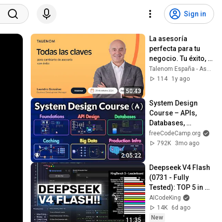
Sign in
La asesoría 
perfecta para tu 
negocio. Tu éxito, 
nuestra misión
Talenom España - Asesoría empresas y autónomos
114
1y ago
50:43
System Design 
Course – APIs, 
Databases, 
Caching, CDNs, 
freeCodeCamp.org
Load Balancing & 
792K
3mo ago
Production Infra
2:05:22
Deepseek V4 Flash 
(0731 - Fully 
Tested): TOP 5 in 
my TESTS! This is 
AICodeKing
AN ACTUAL 
14K
6d ago
COMEBACK!!!
New
11:35