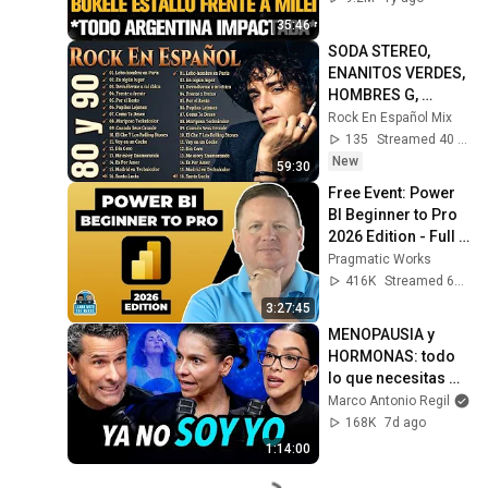
35:46
SODA STEREO, 
ENANITOS VERDES, 
HOMBRES G, 
CAIFANES, MANÁ - 
Rock En Español Mix
ROCK EN ESPAÑOL 
135
Streamed 40 min ago
DE LOS 80 Y 90 MIX 
New
59:30
ÉXITOS
Free Event: Power 
BI Beginner to Pro 
2026 Edition - Full 
Hands-On Tutorial
Pragmatic Works
416K
Streamed 6mo ago
3:27:45
MENOPAUSIA y 
HORMONAS: todo 
lo que necesitas 
saber - Dra. Gladys, 
Marco Antonio Regil
Dra Perla y Marco 
168K
7d ago
Antonio Regil
1:14:00