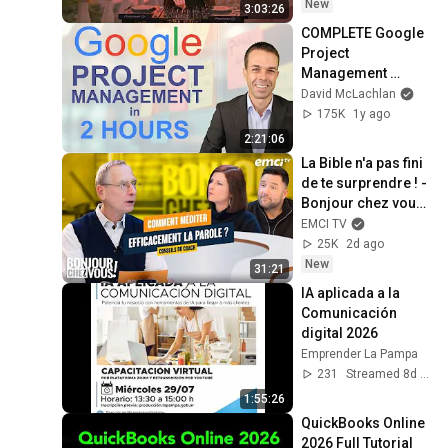
DEEP HOUSE Mix
New
3:03:26
COMPLETE Google 
Project 
Management 
Certificate Course 
David McLachlan
in just 2 HOURS
175K
1y ago
2:21:06
La Bible n'a pas fini 
de te surprendre ! - 
Bonjour chez vous ! 
- Philippe Bak
EMCI TV
25K
2d ago
New
31:21
IA aplicada a la 
Comunicación 
digital 2026
Emprender La Pampa
231
Streamed 8d ago
1:55:26
QuickBooks Online 
2026 Full Tutorial 