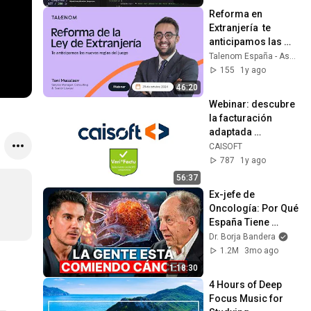
Reforma en 
Extranjería  te 
anticipamos las 
nuevas reglas del 
Talenom España - Asesoría empresas y autónomos
juego
155
1y ago
46:20
Webinar: descubre 
la facturación 
adaptada 
Veri*Factu con 
CAISOFT
CAISOFT
787
1y ago
56:37
Ex-jefe de 
Oncología: Por Qué 
España Tiene 
Tantos Casos de 
Dr. Borja Bandera
Cáncer (la 
1.2M
3mo ago
respuesta, en tu 
1:18:30
plato)
4 Hours of Deep 
Focus Music for 