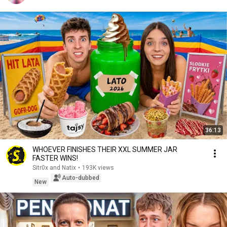
36:13
WHOEVER FINISHES THEIR XXL SUMMER JAR
FASTER WINS!
Sitr0x and Natix
•
193K views
Auto-dubbed
New