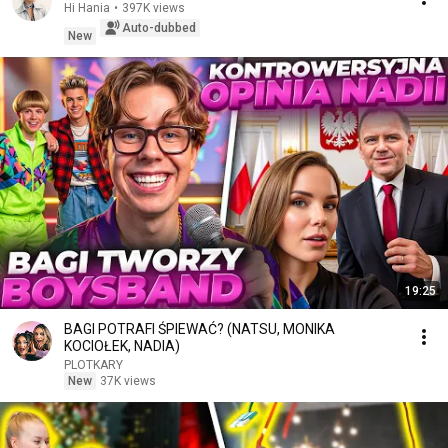
Hi Hania
•
397K views
Auto-dubbed
New
19:25
BAGI POTRAFI ŚPIEWAĆ? (NATSU, MONIKA
KOCIOŁEK, NADIA)
PLOTKARY
New
37K views