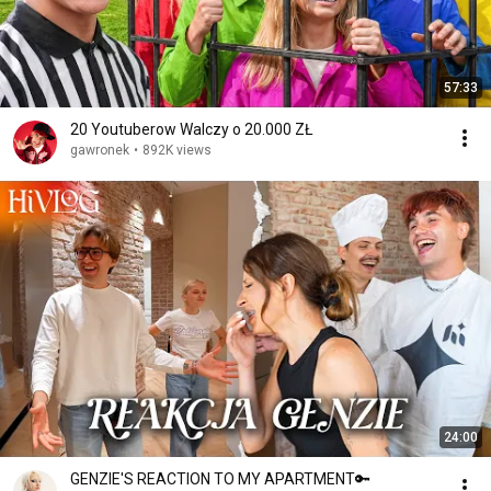
57:33
20 Youtuberow Walczy o 20.000 ZŁ
gawronek
•
892K views
24:00
GENZIE'S REACTION TO MY APARTMENT🔑