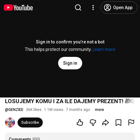
Open App
Sign in to confirm you’re not a bot
This helps protect our community.
Learn more
Sign in
LOSUJEMY KOMU I ZA ILE DAJEMY PREZENT! 🎁🎲
@
GENZIEE
36K likes
1.1M views
7 months ago
more
Subscribe
Comments
899