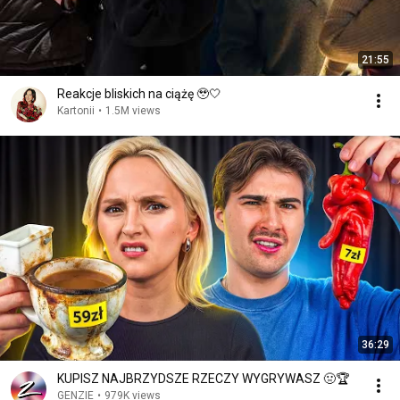
21:55
Reakcje bliskich na ciążę 🥹🤍
Kartonii
•
1.5M views
36:29
KUPISZ NAJBRZYDSZE RZECZY WYGRYWASZ 🤢🏆
GENZIE
•
979K views