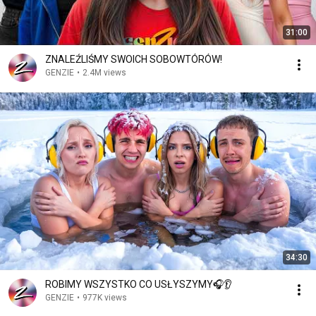
31:00
ZNALEŹLIŚMY SWOICH SOBOWTÓRÓW!
GENZIE
•
2.4M views
34:30
ROBIMY WSZYSTKO CO USŁYSZYMY🎧👂
GENZIE
•
977K views