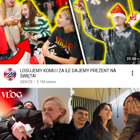
25:46
LOSUJEMY KOMU I ZA ILE DAJEMY PREZENT NA
ŚWIĘTA!
GENZIE
•
3.1M views