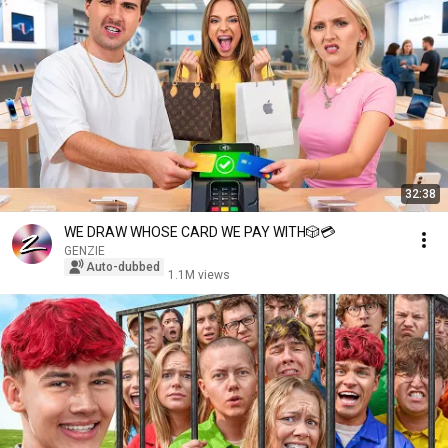
32:38
WE DRAW WHOSE CARD WE PAY WITH🎲💳
GENZIE
Auto-dubbed
1.1M views