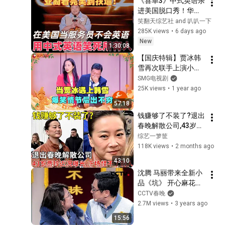
《喜单3》中式英语杀
涛、《流水迢迢》任
进美国脱口秀！华裔
嘉伦）
服务员不会英语，靠
笑翻天综艺社 and 叭叭一下
口音把全场笑疯了！
285K views
•
6 days ago
#喜剧之王单口季 #
New
1:30:08
脱口秀 #搞笑 #喜剧 
【国庆特辑】贾冰韩
#funny #综艺
雪再次联手上演小
品，扮演夫妻，爆笑
SMG电视剧
情节层出不穷！ #贾
25K views
•
1 year ago
冰 #东方卫视春晚 #
57:18
明星 #歌曲 #小品
钱赚够了不装了?退出
春晚解散公司,43岁贾
玲近况曝光,下场怪不
综艺一箩筐
了别人【那些年】
118K views
•
2 months ago
43:10
沈腾 马丽带来全新小
品《坑》 开心麻花众
成员爆笑上阵！
CCTV春晚
「2023央视春晚」| 
2.7M views
•
3 years ago
CCTV春晚
15:56