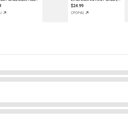
9
$24.99
U
CPOP4U