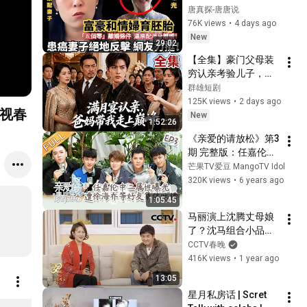
「五個零」離婚，把
唐真探-唐唐说
患癌妻子和女兒趕出
76K views
•
4 days ago
家門！一場原配保衛
New
29:02
戰全面展開，引發全
【全集】豪门父母装
網熱議！#调查#事件
穷认亲考验儿子，却
#真相
被儿媳一家嘲讽！身
群雄短剧
@TangtangSay
份曝光后全家震惊，
125K views
•
2 days ago
央视春
儿子竟是集团唯一继
New
1:52:26
承人！儿媳一家跪求
《亲爱的请放松》第3
原谅，他却不再妥
期 完整版：任嘉伦中
协！
二属性曝光 遭徐海乔
芒果TV爱豆 MangoTV Idol
等好友集体吐槽 
320K views
•
6 years ago
EP3【芒果TV爱豆娱
1:05:45
乐站】
马丽演上沈腾丈母娘
了？沈马组合小品
《金龟婿》再现扶不
CCTV春晚
扶讹人现场「2025央
416K views
•
1 year ago
视春晚」| CCTV春晚
13:05
星月私房话 | Scret 
Giant Panda Fun Plush Hat