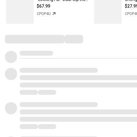
$67.99
$27.9
CPOP4U
CPOP4
Comments