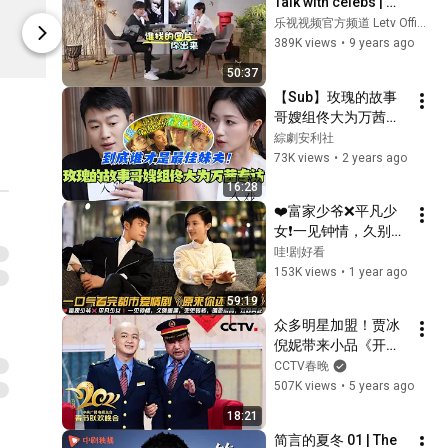
Talk with celebs | 
$46.99
$28.99
20170413 | 任嘉
乐视视频官方频道 Letv Official Channel
伦：“上位”男一不只
389K views
•
9 years ago
CPOP4U
CPOP4U
是运气
50:37
【Sub】玫瑰的故事
哥嫂组佟大为万茜专
访！彭冠英林更新霍
綜劇安利社
建华谁才是国民哥哥
73K views
•
2 years ago
心中的最佳妹夫？
16:28
#cdrama #玫瑰的故
❤️富家少爷❌平凡少
事 #刘亦菲 #林更新 
女❗一见钟情，久别重
#林一 #彭冠英 #综艺 
逢，兜兜转转，暗恋
哇!剧好看
#霍建华
成真，双向奔赴❗一口
153K views
•
1 year ago
气看完都市爱情剧
59:19
《原来你还在这里》
众多明星加盟！贾冰 
#甜宠剧 #爱情剧 #韩
倪妮带来小品《开往
东君 #杨子姗
春天的幸福》 向爱出
CCTV春晚
发！「2021央视春
507K views
•
5 years ago
晚」| CCTV春晚
18:21
简言的夏冬 01 | The 