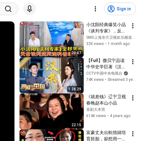
Sign in
小沈阳经典爆笑小品
《谈判专家》，反转
密集笑点拉满，百看
SMG上海东方卫视欢乐频道 SMG Entertainment Channel
不厌的喜剧佳作！#
32K views
•
1 month ago
今夜百乐门 clip
20:47
【Full】撒贝宁品读
中华史学巨著《汉
书》万茜演绎女史学
CCTV中国中央电视台
家班昭的修撰传奇 | 
74K views
•
Streamed 3 years ago
CCTV「典籍里的中国 
1:26:29
第二季」第2期 
《就差钱》辽宁卫视
20221028
春晚赵本山小品
喜剧大本营
614K views
•
4 years ago
22:15
富豪丈夫出軌情婦培
育胚胎，卻想用一紙