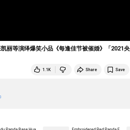
张凯丽等演绎爆笑小品《每逢佳节被催婚》「2021
1.1K
Share
Save
c
Chengdu Panda Base Hua Hua Lucky Door God Magnet
Embroidered Red Panda Ear Muffs