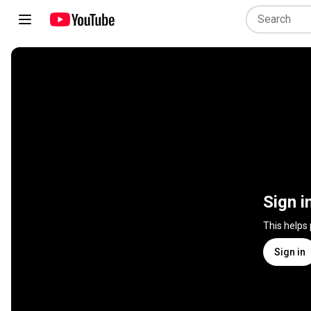
Sign i
This helps
Sign in