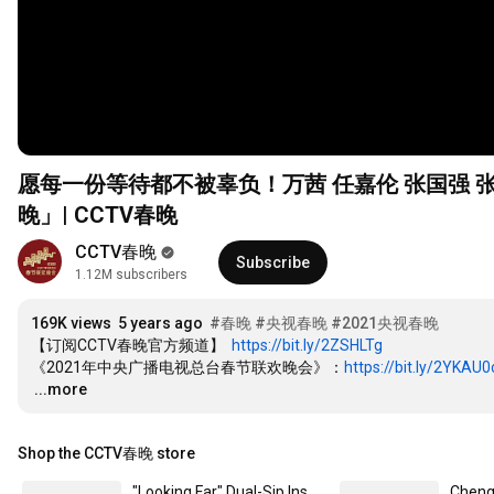
愿每一份等待都不被辜负！万茜 任嘉伦 张国强 
晚」| CCTV春晚
CCTV春晚
Subscribe
1.12M subscribers
169K views
5 years ago
#春晚​
#央视春晚​
#2021央视春晚
【订阅CCTV春晚官方频道】  
https://bit.ly/2ZSHLTg
《2021年中央广播电视总台春节联欢晚会》：
https://bit.ly/2YKAU0
…
...more
Shop the CCTV春晚 store
"Looking Far" Dual-Sip Insulated Tumbler Pink