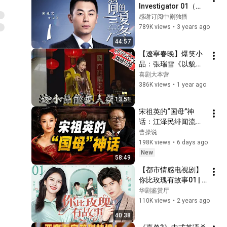
Investigator 01（朱
亚文、万茜、张萌、
感谢订阅中剧独播
袁文康 领衔主演）
789K views
•
3 years ago
44:57
【遼寧春晚】爆笑小
品：張瑞雪《以貌取
人》，這小品能把人
喜剧大本营
笑暈
386K views
•
1 year ago
13:51
宋祖英的“国母”神
话：江泽民绯闻流传
30年的真相
曹操说
198K views
•
6 days ago
New
58:49
【都市情感电视剧】
你比玫瑰有故事01 | 
女强人遭遇职场陷
华剧鉴赏厅
害，遇真命天子相
110K views
•
2 years ago
助，事业爱情双收
40:38
（《危机航线》刘