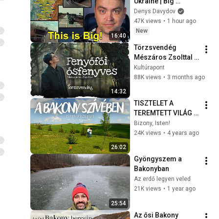
Ukraine | Big 
Ukraine 
Denys Davydov
Counterattack in 
47K views
•
1 hour ago
Komar Direction | 
New
16:40
Mid Strikes Are 
Törzsvendég 
Massive Again
Mészáros Zsolttal – 
Fenyőfői ősfenyves
Kultúrapont
88K views
•
3 months ago
14:32
TISZTELET A 
TEREMTETT VILÁG 
ÉS ANNAK URA 
Bizony, Isten!
IRÁNT - Isten 
24K views
•
4 years ago
kezében
26:02
Gyöngyszem a 
Bakonyban
Az erdő legyen veled
21K views
•
1 year ago
25:54
Az ősi Bakony 