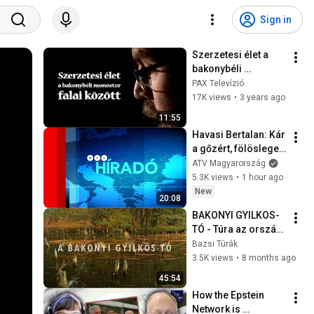
Sign in
Szerzetesi élet a 
bakonybéli 
monostor falai 
PAX Televízió
között
17K views
•
3 years ago
11:55
Havasi Bertalan: Kár 
a gőzért, fölösleges 
államfőt választani | 
ATV Magyarország
ATV Híradó 
5.3K views
•
1 hour ago
2026.08.06.
New
20:08
BAKONYI GYILKOS-
TÓ - Túra az ország 
egyik legszebb 
Bazsi Túrák
tavához
3.5K views
•
8 months ago
45:54
How the Epstein 
Network is 