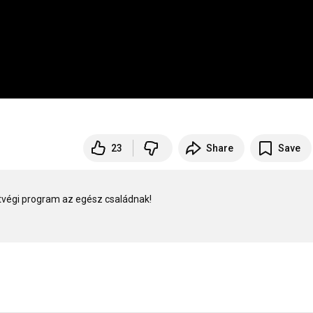
23
Share
Save
tvégi program az egész családnak!
