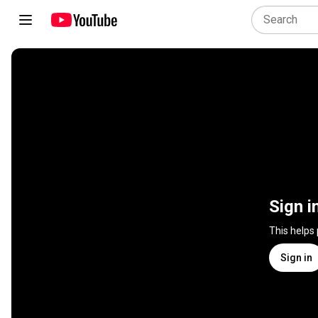
Sign i
This helps
Sign in