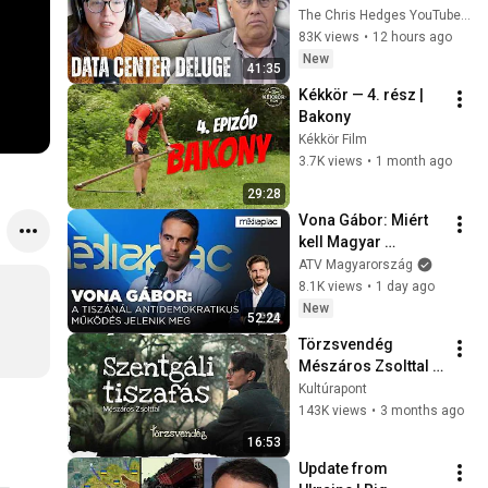
Privatizing Govt & 
The Chris Hedges YouTube Channel
Building the 
83K views
•
12 hours ago
Surveillance 
New
41:35
State(w/Whitney 
Kékkör — 4. rész | 
Webb) |TCHR
Bakony
Kékkör Film
3.7K views
•
1 month ago
29:28
Vona Gábor: Miért 
kell Magyar 
Péternek kispályás 
ATV Magyarország
bicskázónak lenni? | 
8.1K views
•
1 day ago
MÉDIAPIAC
New
52:24
Törzsvendég 
Mészáros Zsolttal – 
Szentgáli tiszafás
Kultúrapont
143K views
•
3 months ago
16:53
Update from 