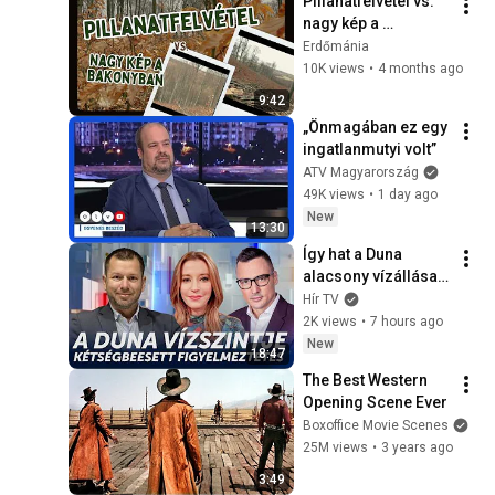
Pillanatfelvétel vs. 
nagy kép a 
Bakonyban
Erdőmánia
10K views
•
4 months ago
9:42
„Önmagában ez egy 
ingatlanmutyi volt”
ATV Magyarország
49K views
•
1 day ago
New
13:30
Így hat a Duna 
alacsony vízállása a 
magyar 
Hír TV
energiaellátásra - 
2K views
•
7 hours ago
HírTV
New
18:47
The Best Western 
Opening Scene Ever
Boxoffice Movie Scenes
25M views
•
3 years ago
3:49