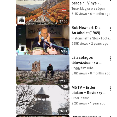
bércein | Vinye - 
Zirc a piros 
Túrák Magyarországon
sávjelzésen
6.4K views
•
6 months ago
27:00
Bob Newhart: Dial 
An Atheist (1969)
Historic Films Stock Footage Archive
955K views
•
2 years ago
5:17
Látszólagos 
tétovázásaink a 
Bakonyban és 
Poggyász Tube
környékén
5.8K views
•
8 months ago
22:10
M5 TV – Erdei 
utakon – Reviczky 
Gáborral – 2025/8. 
Erdei utakon
adás – 2025.02.23.
2.2K views
•
1 year ago
26:01