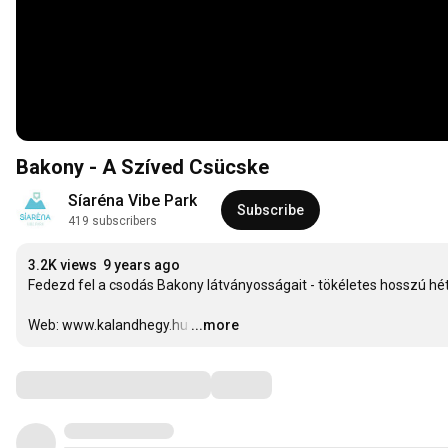
Bakony - A Szíved Csücske
Síaréna Vibe Park
Subscribe
419 subscribers
3.2K views
9 years ago
Fedezd fel a csodás Bakony látványosságait - tökéletes hosszú hé
Web: www.kalandhegy.hu
…
...more
Comments