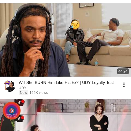
44:24
Will She BURN Him Like His Ex? | UDY Loyalty Test
UDY
New
165K views