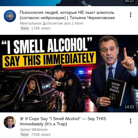
30:27
Психология людей, которые НЕ пьют алкоголь
(согласно нейронауке) | Татьяна Черниговская
Ментальное Долголетие and 2 more
New
176K views
14:22
🚨 If Cops Say "I Smell Alcohol" — Say THIS
Immediately (It's a Trap)
James Whitmore
New
733K views