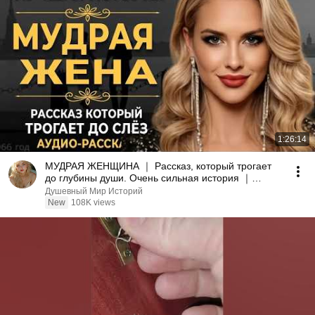
1:26:14
МУДРАЯ ЖЕНЩИНА ｜ Рассказ, который трогает
до глубины души. Очень сильная история ｜
Аудио рассказ.
Душевный Мир Историй
New
108K views