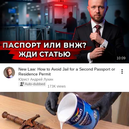
10:09
New Law: How to Avoid Jail for a Second Passport or
Residence Permit
Юрист Андрей Лухин
Auto-dubbed
173K views