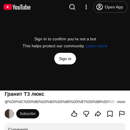
Open App
Sign in to confirm you’re not a bot
This helps protect our community.
Learn more
Sign in
Гранит Т3 люкс
@
%D0%9C%D0%B0%D0%B3%D0%B0%D0%B7%D0%B8%D0%BD%D0%9
more
Subscribe
Comments