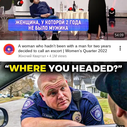
54:09
A woman who hadn't been with a man for two years
decided to call an escort | Women's Quarter 2022
Жіночий Квартал
•
4.1M views