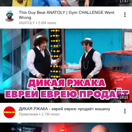
17:47
This Guy Beat ANATOLY | Gym CHALLENGE Went
Wrong
ANATOLY
•
5.6M views
19:21
ДИКАЯ РЖАКА - еврей еврею продаёт машину
Прикольчик
•
2.7M views