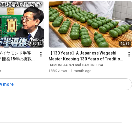
39:12
42:36
ダイヤモンド半導
【130 Years】A Japanese Wagashi 
開発15年の挑戦
Master Keeping 130 Years of Tradition 
を佐賀大学・嘉数教
Alive | Documentary
HAMONI JAPAN and HAMONI USA
o
188K views
•
1 month ago
w more