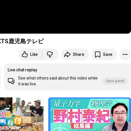
KTS鹿児島テレビ
Like
Share
Save
Live chat replay
See what others said about this video while
Open panel
it was live.