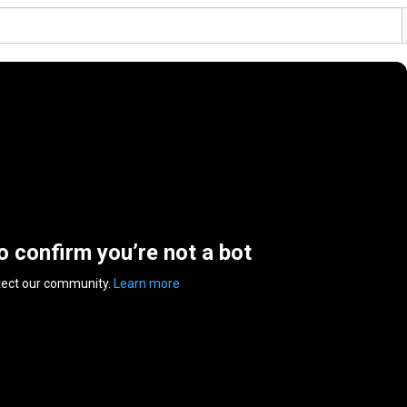
to confirm you’re not a bot
tect our community.
Learn more