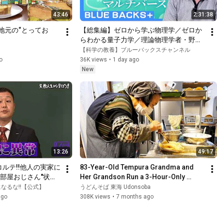
43:46
2:31:38
地元の“とってお
【総集編】ゼロから学ぶ物理学／ゼロか
らわかる量子力学／理論物理学者・野村
泰紀に質問ある？【野村泰紀】
【科学の教養】ブルーバックスチャンネル
o
36K views
•
1 day ago
New
13:26
49:17
コルテ!!他人の実家に
83-Year-Old Tempura Grandma and 
も部屋おじさん"状態
Her Grandson Run a 3-Hour-Only 
んだ波乱の人生と
Japanese Rice Bowl & Udon Shop!
なるな!!【公式】
うどんそば 東海 Udonsoba
ago
308K views
•
7 months ago