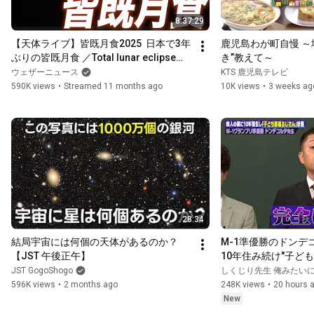
8:37:29
【天体ライブ】皆既月食2025  日本で3年
鹿児島わが町自慢 ～
ぶりの皆既月食 ／Total lunar eclipse／
き”教えて～
千葉・幕張 2025年9月7日〜8日 #満月 
ウェザーニュース
KTS 鹿児島テレビ
#moon
590K views
•
Streamed 11 months ago
10K views
•
3 weeks ag
28:34
結局宇宙には何個の天体があるのか？
M-1準優勝のドンデ
【JST 午後正午】
10年住み続け"子ど
に!?遅咲き芸人が歩
JST GogoShogo
しくじり先生 俺みたいに
は!?
596K views
•
2 months ago
248K views
•
20 hours 
New