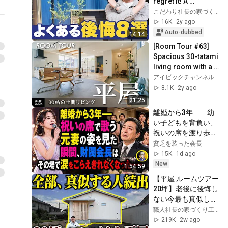
regret it! A 
professional 
こだわり社長の家づくり革命ch
explains 8 
16K
2y ago
disadvantages you 
Auto-dubbed
14:14
should d...
[Room Tour #63] 
Spacious 30-tatami 
living room with a 
dirt floor | A house 
アイビックチャンネル
built by a 
8.1K
2y ago
hairdresser...
21:25
離婚から3年――幼
い子どもを背負い、
祝いの席を渡り歩き
ながら歌う元妻の姿
貧乏を装った会長
を見た瞬間、財閥会
15K
1d ago
長はその場で凍りつ
New
1:54:59
いた……。
【平屋 ルームツアー 
20坪】老後に後悔し
ない今最も真似した
いコスパ最強住宅！
職人社長の家づくり工務店
219K
2w ago