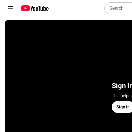
Sign i
This helps
Sign in