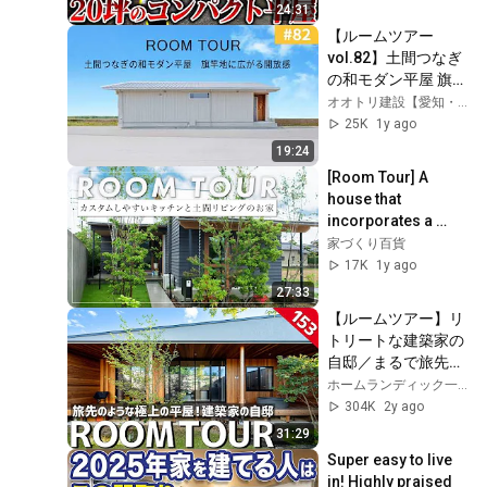
24:31
【ルームツアー
vol.82】土間つなぎ
の和モダン平屋 旗竿
地に広がる開放感／
オオトリ建設【愛知・三重・岐阜注文住宅】
旗竿地を活かして駐
25K
1y ago
車スペース３台分／
19:24
古家具好きのお施主
[Room Tour] A 
様がこだわりにこだ
house that 
わり抜いた造作洗面
incorporates a 
／オオトリ建設
doma space into 
家づくり百貨
the living room/A 
17K
1y ago
house that 
27:33
incorporates...
【ルームツアー】リ
トリートな建築家の
自邸／まるで旅先の
ような極上の平屋に
ホームランディック一級建築士事務所
住まう／洗練された
304K
2y ago
美術館のようなイン
31:29
テリアコーディネー
Super easy to live 
ト／非日常の空間で
in! Highly praised 