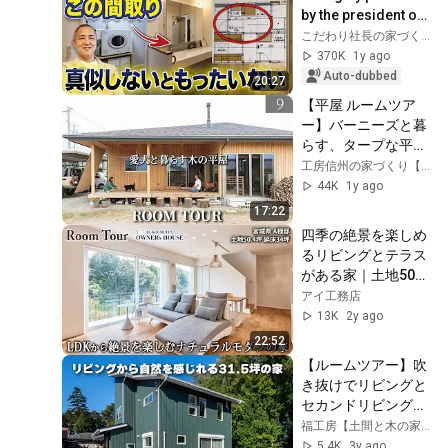
自分と向き合う／最
by the president of 
高にリラックスでき
a construction 
こだわり社長の家づくり革命ch
る栃木県の注文住宅
company! Here are 
370K
1y ago
five o...
Auto-dubbed
20:27
【平屋 ルームツア
ー】バーニーズと暮
らす、タープな平
屋/長野県の注文住
工房信州の家づくり【信州の木の家・自由設計】
宅/伊那展示場/工務
44K
1y ago
店・ハウスメーカ
17:22
ー/土間サロン/薪ス
四季の絶景を楽しめ
トーブ/モデルハウ
るリビングとテラス
ス
がある家｜土地50
坪/延床34坪
アイ工務店
【Vol.38 Owner’s 
13K
2y ago
RoomTour｜宮城県 
22:52
A様邸】
【ルームツアー】吹
き抜けでリビングと
セカンドリビングが
繋がる開放的な
福工房【土間と木の家ルームツアー】
3LDKの間取りを女
5.4K
3y ago