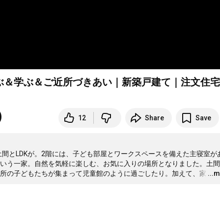
ぶ＆学ぶ＆ご近所づきあい｜新築戸建て｜注文住宅
12
Share
Save
土間とLDKが。2階には、子ども部屋とワークスペースを備えた主寝室が
いう一家。自然を気軽に楽しむ、お気に入りの場所となりました。土間
所の子どもたちが集まって児童館のように過ごしたり。加えて、家
…
...