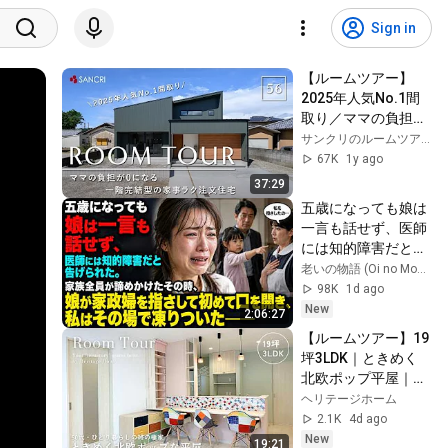
Sign in
【ルームツアー】
2025年人気No.1間
取り／ママの負担が
0になる！一階完結
サンクリのルームツアーチャンネル
型の家事ラク注文住
67K
1y ago
宅／ナチュラルテイ
37:29
ストお家／和歌山白
五歳になっても娘は
浜／工務店・住宅会
一言も話せず、医師
社・ハウスメーカー
には知的障害だと告
／洗濯完結ランドリ
げられた。家族全員
老いの物語 (Oi no Monogatari)
ールーム／半平屋
が諦めかけたその
98K
1d ago
時、娘が家政婦を指
New
2:06:27
さして初めて口を開
【ルームツアー】19
き、私はその場で凍
坪3LDK｜ときめく
りついた――
北欧ポップ平屋｜回
遊動線｜
ヘリテージホーム
#Roomtour #ヘリ
2.1K
4d ago
テージホーム #北欧
New
19:21