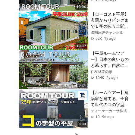
性建築士がご紹介！
10:04
【ローコスト平屋】
玄関からリビングま
でＬ字の広々土間！
サロン開業も実現可
御園建設チャンネル
能な家！
52K
1y ago
19:37
【平屋ルームツア
ー】日本の良いもの
と暮らす、自然に佇
む和の平屋暮らし｜
住友林業の家
すみログ＃６｜住友
104K
2y ago
林業の家
5:24
【ルームツアー】建
築家と建てる。子育
て世代のコの字型の
平屋｜25坪｜耐震等
ティーケーカーサ株式会社
級3｜制振装置
10
9d ago
evoltz搭載｜災害に
8:00
強い家【ティーケー
カーサ株式会社】#