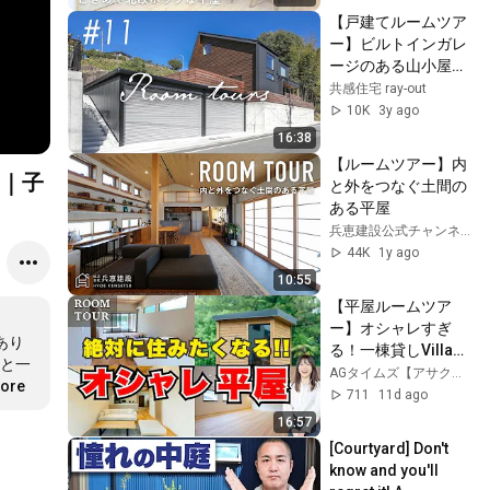
インテリア
【戸建てルームツア
ー】ビルトインガレ
ージのある山小屋風
の家【ウッドデッ
共感住宅 ray-out
キ】
10K
3y ago
16:38
【ルームツアー】内
｜子
と外をつなぐ土間の
ある平屋
兵恵建設公式チャンネル
44K
1y ago
10:55
【平屋ルームツア
ー】オシャレすぎ
あり
る！一棟貸しVillaを
と一
限定公開
AGタイムズ【アサクラガーデンメディア】
more
711
11d ago
16:57
[Courtyard] Don't 
know and you'll 