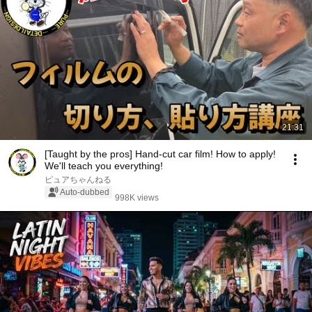
21:31
[Taught by the pros] Hand-cut car film! How to apply!
We'll teach you everything!
ピュアちゃんねる
Auto-dubbed
998K views