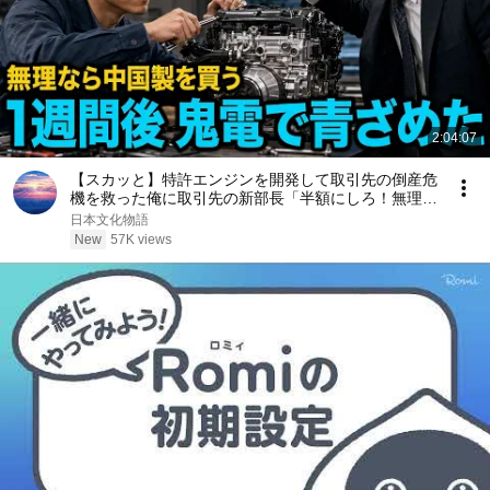
2:04:07
【スカッと】特許エンジンを開発して取引先の倒産危
機を救った俺に取引先の新部長「半額にしろ！無理な
ら中国製を買う」1週間後、部長から鬼電→俺「お宅
日本文化物語
の競合と5倍で独占契約済みです」
New
57K views