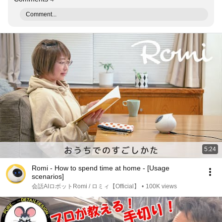
Comment...
5:24
Romi - How to spend time at home - [Usage
scenarios]
会話AIロボットRomi / ロミィ【Official】
•
100K views