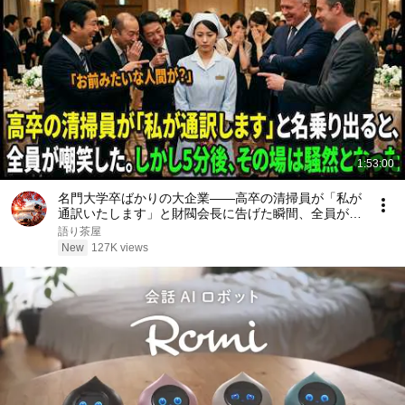
1:53:00
名門大学卒ばかりの大企業――高卒の清掃員が「私が
通訳いたします」と財閥会長に告げた瞬間、全員が嘲
笑した。しかし5分後、その場は静まり返った。#動
語り茶屋
エピソード#老後の物語 #家族の物語
New
127K views