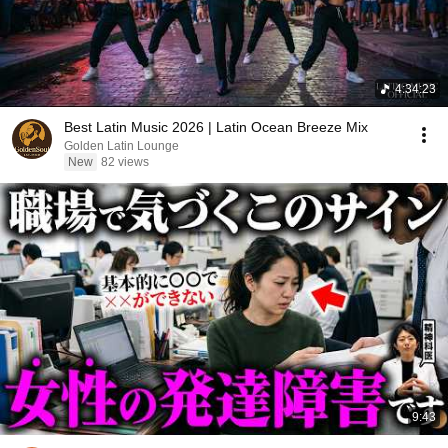
4:34:23
Best Latin Music 2026 | Latin Ocean Breeze Mix
Golden Latin Lounge
New
82 views
9:43