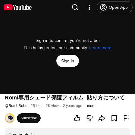
Open App
Sign in to confirm you’re not a bot
This helps protect our community.
Learn more
Sign in
Romi専用シェード保護フィルム -貼り方について-
@
Romi-Robot
25 likes
2K views
2 years ago
more
Subscribe
Comments
4