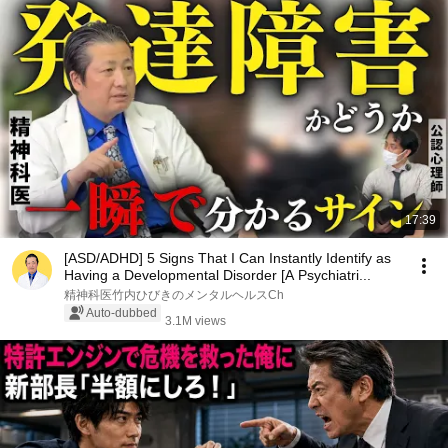
17:39
[ASD/ADHD] 5 Signs That I Can Instantly Identify as
Having a Developmental Disorder [A Psychiatri...
精神科医竹内ひびきのメンタルヘルスCh
Auto-dubbed
3.1M views