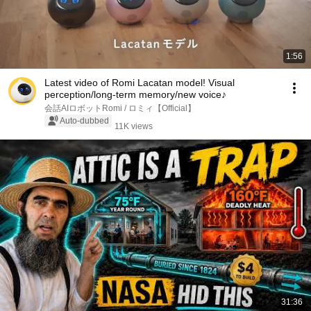
1:56
Latest video of Romi Lacatan model! Visual
perception/long-term memory/new voice♪
会話AIロボットRomi / ロミィ【Official】
Auto-dubbed
11K views
31:36