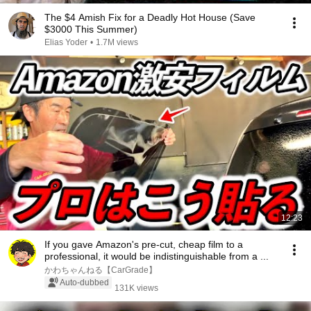
The $4 Amish Fix for a Deadly Hot House (Save
$3000 This Summer)
Elias Yoder
•
1.7M views
12:23
If you gave Amazon's pre-cut, cheap film to a
professional, it would be indistinguishable from a ...
かわちゃんねる【CarGrade】
Auto-dubbed
131K views