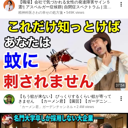
【職場】会社で気づかれる女性の発達障害サイン５
選!| アスペルガー症候群| 自閉症スペクトラム | 注意
欠如多動症 | ADHD・ASD・LD
精神科医さわの幸せの処方箋
•
549K views
37:54
【もう蚊が来ない】 びっくりするくらい蚊が寄って
きません 【カーメン君】【園芸】【ガーデニン
グ】【初心者】
「カーメン君」ガーデンチャンネル
•
2.4M views