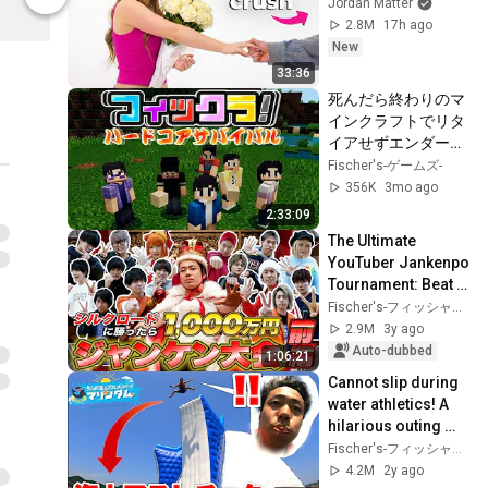
Creator Store
Creator Stor
Jordan Matter
2.8M
17h ago
New
33:36
死んだら終わりのマ
インクラフトでリタ
イアせずエンダード
ラゴンを倒せる
Fischer's-ゲームズ-
か！！【フィック
356K
3mo ago
ラ！ハードコアサバ
2:33:09
イバル｜総集編 】
The Ultimate 
YouTuber Jankenpo 
Tournament: Beat 
Silk Road and win 
Fischer's-フィッシャーズ-
10 million yen (Part 
2.9M
3y ago
1)
Auto-dubbed
1:06:21
Cannot slip during 
water athletics! A 
hilarious outing 
with Team 48 lol
Fischer's-フィッシャーズ-
4.2M
2y ago