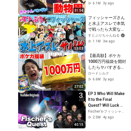
6.1M
3y ago
31:54
フィッシャーズさん
と水上アスレで本気
で戦ったら大変なこ
とに！！【夏休みコ
すとぷりちゃんねる
ラボ】【すとぷり】
1.1M
3w ago
53:03
【最高額】ポケカ
1000万円福袋を開封
したらヤバすぎるカ
ード出てき
ロードシルク
た！！！！
6.6M
3y ago
27:02
EP 3 Who Will Make 
It to the Final 
Quest? Will Luck 
Stay on Their Side? 
Fischer's-フィッシャーズ-
| Fischer’s Quest
2.5M
4y ago
40:15