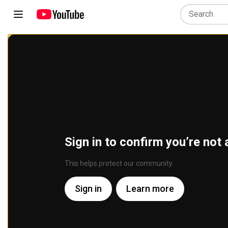
Sign in to confirm you’re not 
This helps protect our community
Sign in
Learn more