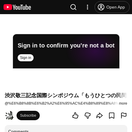
Open App
Sign in to confirm you’re not a bot
Sign in
渋沢敬三記念国際シンポジウム「もうひとつの民間学 -
@
%E6%B8%8B%E6%B2%A2%E6%95%AC%E4%B8%89%E8%A8%98%E5
more
Subscribe
Comments