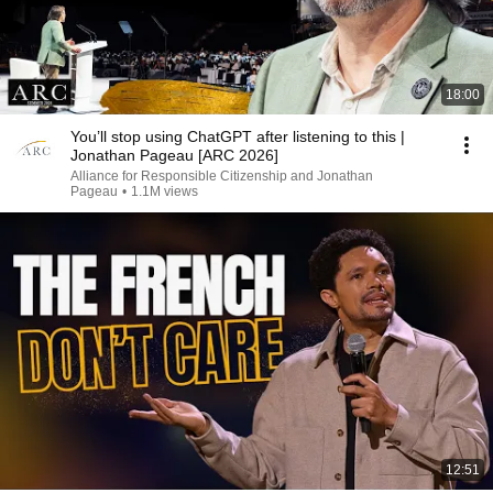
18:00
You’ll stop using ChatGPT after listening to this |
Jonathan Pageau [ARC 2026]
Alliance for Responsible Citizenship and Jonathan
Pageau
•
1.1M views
12:51