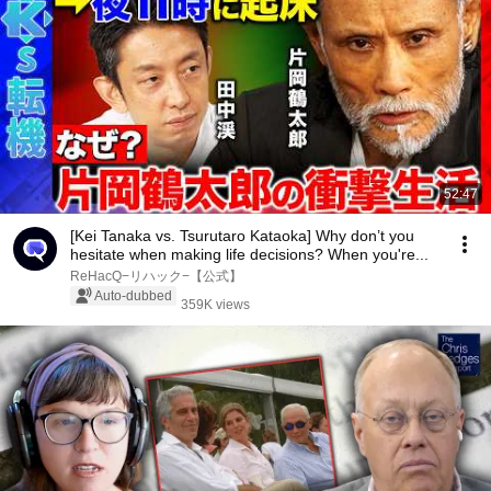
52:47
[Kei Tanaka vs. Tsurutaro Kataoka] Why don’t you
hesitate when making life decisions? When you're...
ReHacQ−リハック−【公式】
Auto-dubbed
359K views