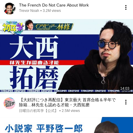
The French Do Not Care About Work
Trevor Noah
•
3.2M views
14:03
【大好評につき再配信】東京藝大 首席合格＆半年で
除籍…林先生も認める才能・大西拓磨
日曜日の初耳学【公式】
•
2.5M views