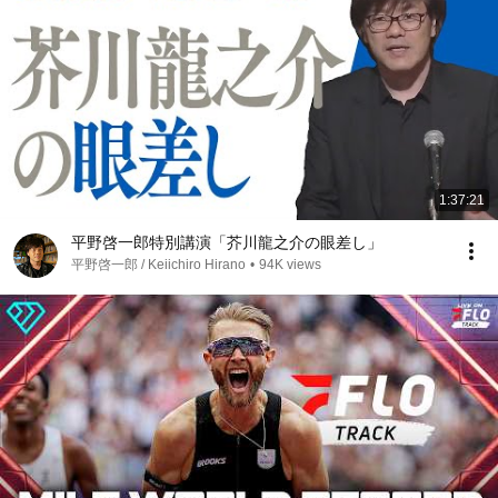
1:37:21
平野啓一郎特別講演「芥川龍之介の眼差し」
平野啓一郎 / Keiichiro Hirano
•
94K views