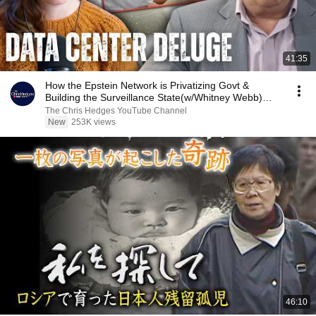
41:35
How the Epstein Network is Privatizing Govt &
Building the Surveillance State(w/Whitney Webb)
|TCHR
The Chris Hedges YouTube Channel
New
253K views
46:10