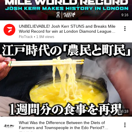
9:16
UNBELIEVABLE! Josh Kerr STUNS and Breaks Mile
World Record for win at London Diamond League
2026
FloTrack
•
1.9M views
36:18
What Was the Difference Between the Diets of
Farmers and Townspeople in the Edo Period?