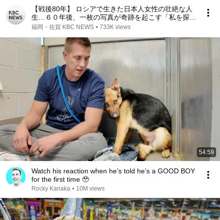
【戦後80年】 ロシアで生きた日本人女性の壮絶な人
生…６０年後、一枚の写真が奇跡を起こす「私を探し
て〜ロシアで育った日本人残留孤児〜」（２００５年
福岡・佐賀 KBC NEWS
•
733K views
ＫＢＣ制作）
54:59
Watch his reaction when he’s told he’s a GOOD BOY
for the first time 🥹
Rocky Kanaka
•
10M views