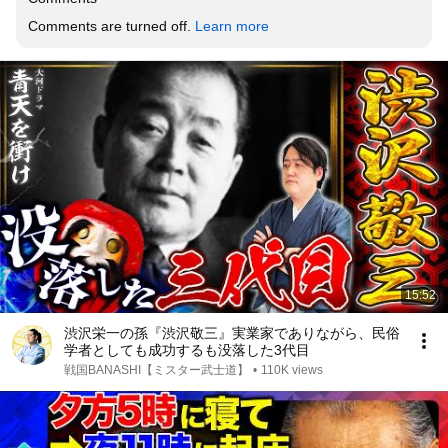
Comments are turned off. 
Learn more
15:52
渋沢栄一の孫『渋沢敬三』実業家でありながら、民俗
学者としても成功するも没落した3代目
戦国BANASHI【ミスター武士道】
•
110K views