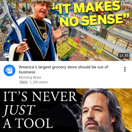
14:35
America’s largest grocery store should be out of
business
Morning Brew
New
1.2M views