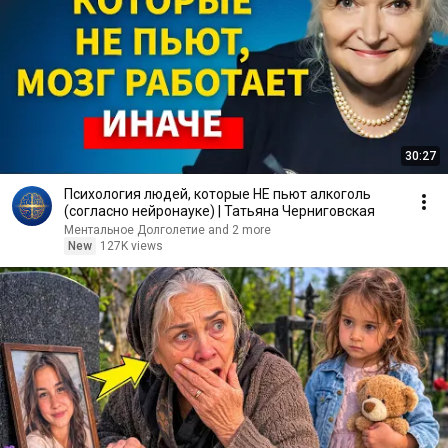
30:27
Психология людей, которые НЕ пьют алкоголь
(согласно нейронауке) | Татьяна Черниговская
Ментальное Долголетие and 2 more
New
127K views