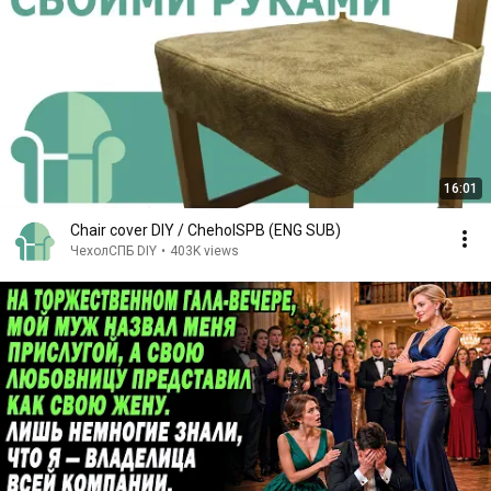
16:01
Chair cover DIY / CheholSPB (ENG SUB)
ЧехолСПБ DIY
•
403K views