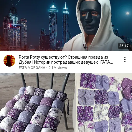
36:17
Porta Potty существуют? Страшная правда из
Дубая | Истории пострадавших девушек | FATA
MORGANA
FATA MORGANA
•
2.1M views