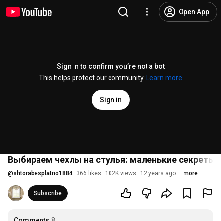
Open App
Sign in to confirm you’re not a bot
This helps protect our community.
Learn more
Sign in
Выбираем чехлы на стулья: маленькие секреты 
@
shtorabesplatno1884
366 likes
102K views
12 years ago
more
Subscribe
Comments
8