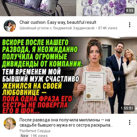
9:55
Chair cushion. Easy way, beautiful result
Швейный уголок с Людмилой Зардиновой
•
874K views
1:55:51
После развода она получила миллионы — на
свадьбе бывшего мужа его сестра раскрыла
правду
Разбитые Сердца
New
19K views