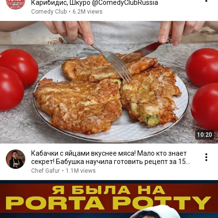
Карибидис, Шкуро @ComedyClubRussia
Comedy Club
•
6.2M views
10:20
Кабачки с яйцами вкуснее мяса! Мало кто знает
секрет! Бабушка научила готовить рецепт за 15
минут
Chef Gafur
•
1.1M views