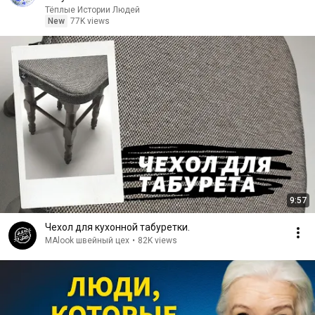
Тёплые Истории Людей
New
77K views
9:57
Чехол для кухонной табуретки.
MAlook швейный цех
•
82K views