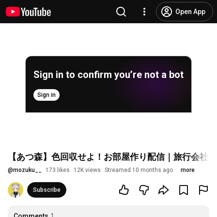
Open App
Sign in to confirm you’re not a bot
Sign in
【あつ森】色回収せよ！お部屋作り配信｜旅行会社、
@
mozuku__
173 likes
12K views
Streamed 10 months ago
more
Subscribe
Comments
1