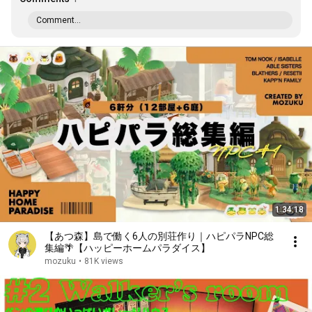
Comment...
1:34:18
【あつ森】島で働く6人の別荘作り｜ハピパラNPC総
集編🌴【ハッピーホームパラダイス】
mozuku
•
81K views