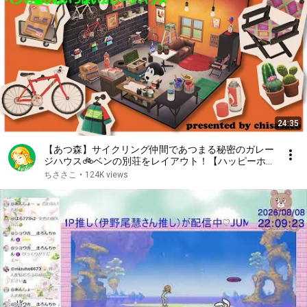
24:35
【あつ森】サイクリング仲間であつまる秘密のガレー
ジハウス🚲ベンの別荘をレイアウト！【ハッピーホ
ームパラダイス】
ちささこ
•
124K views