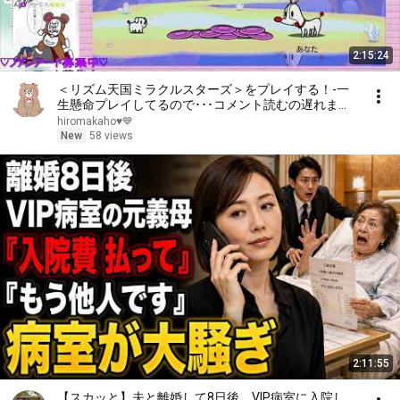
2:15:24
＜リズム天国ミラクルスターズ＞をプレイする！-一
生懸命プレイしてるので･･･コメント読むの遅れます(
´艸｀)-1-
hiromakaho♥️💙
New
58 views
2:11:55
【スカッと】夫と離婚して8日後、VIP病室に入院し