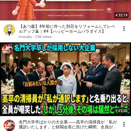
4:32:19
【あつ森】4年前に作った別荘をリフォームしてレベ
ルアップ🔺｜#4【ハッピーホームパラダイス】
mozuku
•
23K views
1:53:00
名門大学卒ばかりの大企業――高卒の清掃員が「私が
通訳いたします」と財閥会長に告げた瞬間、全員が嘲