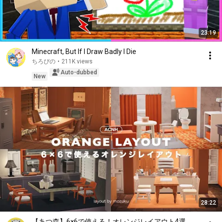
23:19
Minecraft, But If I Draw Badly I Die
ちろぴの
•
211K views
Auto-dubbed
New
28:22
【あつ森】6×6で使える！オレンジレイアウト4選