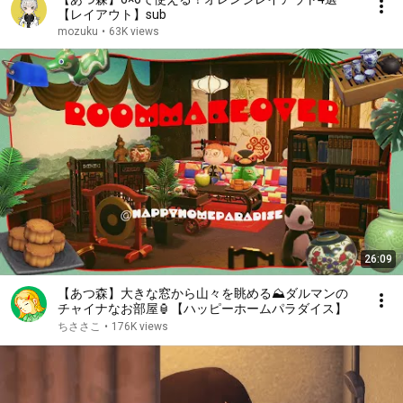
【レイアウト】sub
mozuku
•
63K views
26:09
【あつ森】大きな窓から山々を眺める⛰️ダルマンの
チャイナなお部屋🏮【ハッピーホームパラダイス】
ちささこ
•
176K views