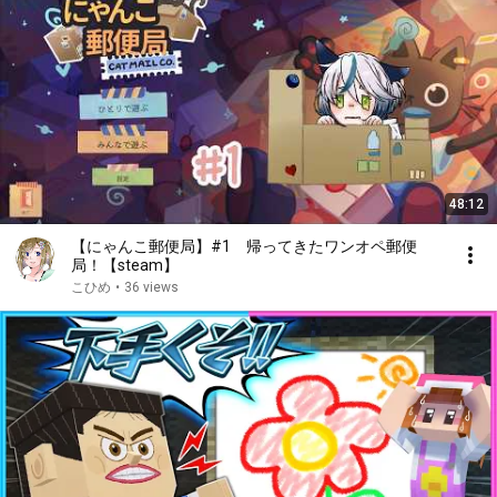
48:12
【にゃんこ郵便局】#1 帰ってきたワンオペ郵便
局！【steam】
こひめ
•
36 views