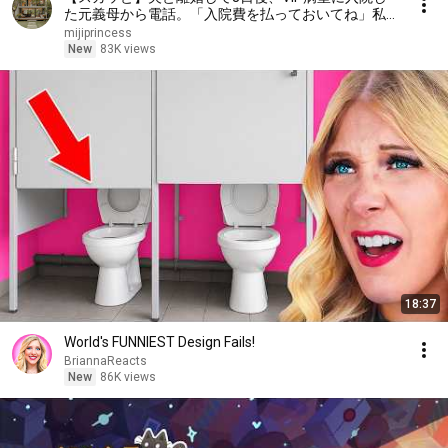
た元義母から電話。「入院費を払っておいてね」私が
「無理です。だって、もう他人ですから」と答えた瞬
mijiprincess
間、病室は大騒ぎになった……。
New
83K views
18:37
World's FUNNIEST Design Fails!
BriannaReacts
New
86K views