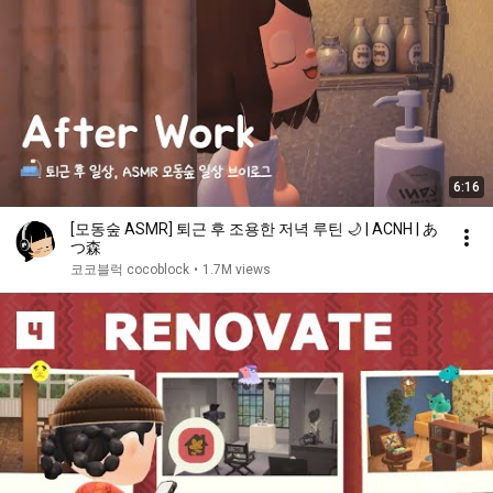
6:16
[모동숲 ASMR] 퇴근 후 조용한 저녁 루틴 🌙 | ACNH | あ
つ森
코코블럭 cocoblock
•
1.7M views