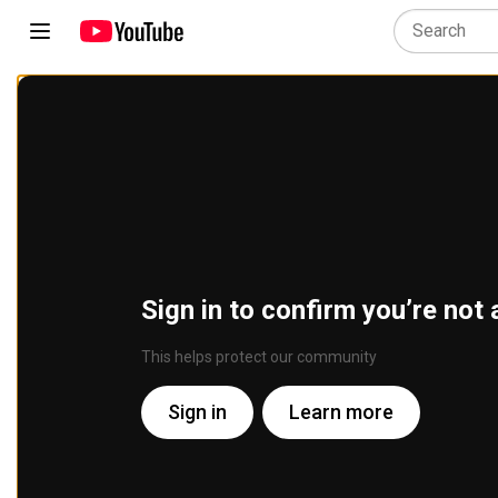
Sign in to confirm you’re not 
This helps protect our community
Sign in
Learn more