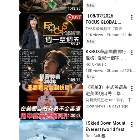
one he can't have.
New
1:43:36
【08/07/2026 
FOCUS GLOBAL 
NEWS LIVE】 | Fang 
TVBS 優選頻道- T觀點
Nien-hua | FOCUS 
11K views
•
Streamed 1 day ago
GLOBAL NEWS LIVE
New
59:45
KKBOX華語單曲排行
週榜 | 愛就一個字，
總會有人，花海，最
4kTQ-music
偉大的作品，如果可
18K views
•
Streamed 12 hours ago
以 孤勇者，Letting 
New
1:59:16
Go，門沒鎖|周杰倫 ,
《喜单3》中式英语杀
王嘉尔、Eric 周興
进美国脱口秀！华裔
哲、林俊傑 JJ 
服务员不会英语，靠
笑翻天综艺社 and 叭叭一下
Lin,G.E.M.鄧紫棋
口音把全场笑疯了！
359K views
•
8 days ago
#喜剧之王单口季 #
1:30:08
脱口秀 #搞笑 #喜剧 
I Skied Down Mount 
#funny #综艺
Everest (world first, 
no oxygen)
Red Bull