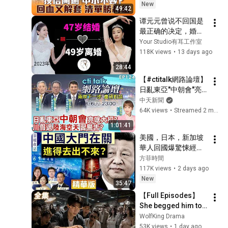
圓.CPO得利？4萬5先
New
49:42
收成 下週更有本錢大
谭元元曾说不回国是
膽？｜李兆華、鍾國
最正确的决定，婚后
忠、黃豐凱、翁士峻
毅然回国，但2年后离
Your Studio有耳工作室
2026.08.07【電視完
婚，如今50岁还好
118K views
•
13 days ago
整版】
吗？30岁与土豆CEO
28:44
恋爱后，对婚姻不再
【#ctitalk網路論壇】
抱希望。
日亂東亞"中朝會"亮
啥大招?川假退"陸海
中天新聞
空天"習警告?重磅對
64K views
•
Streamed 2 months ago
談 精彩全程ep124@
1:01:41
中天新聞CtiNews
美國，日本，新加坡
華人回國爆驚悚經
歷！ 中共出入境新規
方菲時間
已經開始實行？【圍
117K views
•
2 days ago
爐夜話精華版】唐靖
New
35:47
遠 Jason 薇羽 方菲
【Full Episodes】 
She begged him to 
stay, but he walked 
WolfKing Drama
out. Now she's the 
53K views
•
1 day ago