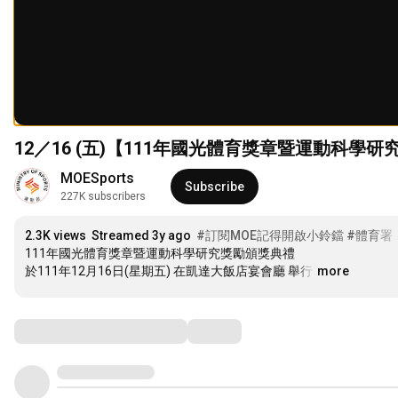
12／16 (五)【111年國光體育獎章暨運動科學
MOESports
Subscribe
227K subscribers
2.3K views
Streamed 3y ago
#訂閱MOE記得開啟小鈴鐺​​​​​
#體育署​
111年國光體育獎章暨運動科學研究獎勵頒獎典禮

於111年12月16日(星期五) 在凱達大飯店宴會廳 舉行
…
more
Comments