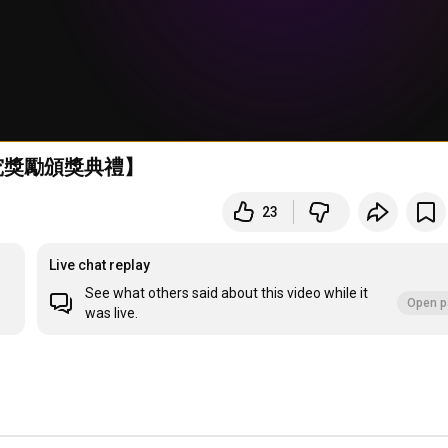
研究獎勵頒獎典禮】
23
Live chat replay
See what others said about this video while it
Open p
was live.