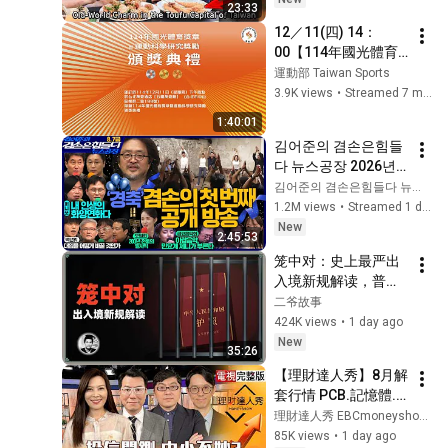
23:33
tofu, vintage toys 
12／11(四) 14：
&candy
00【114年國光體育
獎章暨運動科學研究
運動部 Taiwan Sports
獎勵頒獎典禮】
3.9K views
•
Streamed 7 months ago
1:40:01
김어준의 겸손은힘들
다 뉴스공장 2026년 8
월 7일 금요일 [김희교
김어준의 겸손은힘들다 뉴스공장
X박구용X박태웅X이
1.2M views
•
Streamed 1 day ago
진경, 홍사훈X주진우
New
2:45:53
X정준희X이재석, 오
笼中对：史上最严出
밀희, 스포츠공장, 금
入境新规解读，普通
요음악회(마지카)]
人还有出国的机会
二爷故事
吗？
424K views
•
1 day ago
New
35:26
【理財達人秀】8月解
套行情 PCB.記憶體.
散熱雙招留強！多晶
理財達人秀 EBCmoneyshow
矽關稅+禁令 矽晶
85K views
•
1 day ago