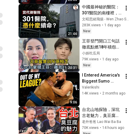
中國最神秘的醫院：
301醫院的南樓裡，
權力如何獲得另一套
文昭思緒飛揚 - Wen Zhao Studio
生命規則？【文昭思
283K views
•
1 day ago
緒飛揚563】
New
21:46
王菲登門開口三句話
徹底點燃18年積怨！
Lucas當面掌摑天
小娛吃瓜局
後，狄波拉冷淡下逐
79K views
•
1 day ago
客令：「我們謝家打
New
1:20:31
了就打了！」 #王菲 
I Entered America's 
#謝霆鋒 #張柏芝 
Biggest Sumo 
#Lucas #謝振軒
Tournament as a 
Valerikishi
Beginner
14K views
•
2 months ago
9:06
台北山地探險，深坑
古老魅力，臭豆腐，
古玩+糖果！Explore 
老外爸爸 Lao Wai Ba Ba
Taipei trails, ancient 
70K views
•
14 hours ago
Shengkeng, stinky 
New