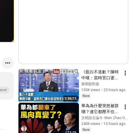
《藍白不道歉？陳時
中嘆：當時苦口婆心
卻成特定政黨武
新聞面對面
器？》【新聞面對
105K views
•
23 hours ago
anel
面】2026.08.07
New
1:36:15
華為為什麼突然被群
嘲？連它都壓不住
了，中國正在發生什
文昭談古論今 -Wen Zhao Official
麼（文昭談古論今
240K views
•
13 hours ago
1737期）
New
23:05