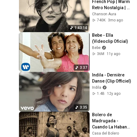
French Pop | Warm 
Retro Nostalgia | 
Slow Cafe Moments 
Chanson Aura
(60s 70s 80s)
740K
3mo ago
1:43:14
Bebe - Ella 
(Videoclip Oficial)
Bebe
36M
11y ago
3:37
Indila - Dernière 
Danse (Clip Officiel)
Indila
1.4B
12y ago
3:35
Bolero de 
Madrugada - 
Cuando La Habana 
Suspira
Casa del Bolero