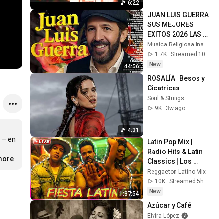
6:22
JUAN LUIS GUERRA 
SUS MEJORES 
EXITOS 2026 LAS 30 
MEJORES 
Musica Religiosa Inspiradora
CANCIONES DE 
1.7K
Streamed 10h ago
JUAN LUIS GUERRA
New
44:56
ROSALÍA   Besos y 
Cicatrices
Soul & Strings
9K
3w ago
4:31
 – en 
Latin Pop Mix | 
Radio Hits & Latin 
.more
Classics | Los 
Exitos Mas Grande | 
Reggaeton Latino Mix
Greatest Hits | Live 
10K
Streamed 5h ago
DJ Set
New
1:37:54
Azúcar y Café
Elvira López