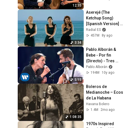
12:35
Aserejé (The 
Ketchup Song) 
[Spanish Version] - 
Las Ketchup
Radial ES
457M
8y ago
3:34
Pablo Alborán & 
Bebe - Por fin 
(Directo) - Tres 
noches en Las 
Pablo Alborán
Ventas
194M
10y ago
5:15
Boleros de 
Medianoche – Ecos 
de La Habana
Havana Bolero
1.4M
2mo ago
1:08:35
1970s Inspired 