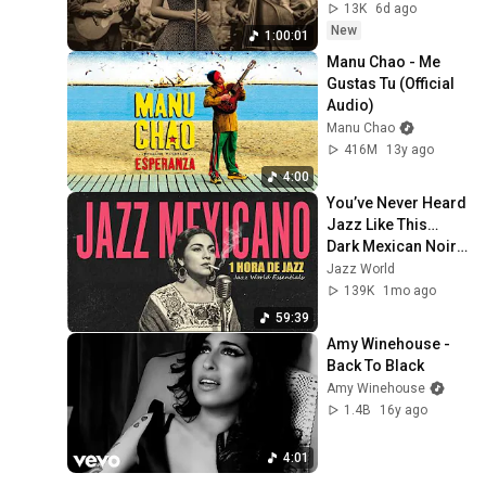
13K
6d ago
New
1:00:01
Manu Chao - Me 
Gustas Tu (Official 
Audio)
Manu Chao
416M
13y ago
4:00
You’ve Never Heard 
Jazz Like This… 
Dark Mexican Noir 
Jazz Mix
Jazz World
139K
1mo ago
59:39
Amy Winehouse - 
Back To Black
Amy Winehouse
1.4B
16y ago
4:01