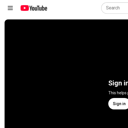
Sign i
This helps
Sign in