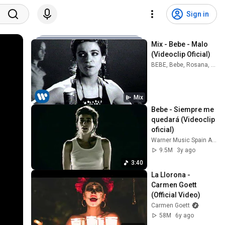
Sign in
Mix - Bebe - Malo 
(Videoclip Oficial)
BEBE, Bebe, Rosana, and more
Mix
Bebe - Siempre me 
quedará (Videoclip 
oficial)
Warner Music Spain Archivos
9.5M
3y ago
3:40
La Llorona - 
Carmen Goett 
(Official Video)
Carmen Goett
58M
6y ago