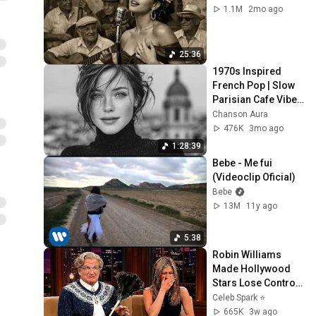
1.1M
2mo ago
25:36
1970s Inspired 
French Pop | Slow 
Parisian Cafe Vibes 
| Chanson Aura
Chanson Aura
476K
3mo ago
1:28:39
Bebe - Me fui 
(Videoclip Oficial)
Bebe
13M
11y ago
5:38
Robin Williams 
Made Hollywood 
Stars Lose Control 
and Go Off-Script
Celeb Spark ⭐
665K
3w ago