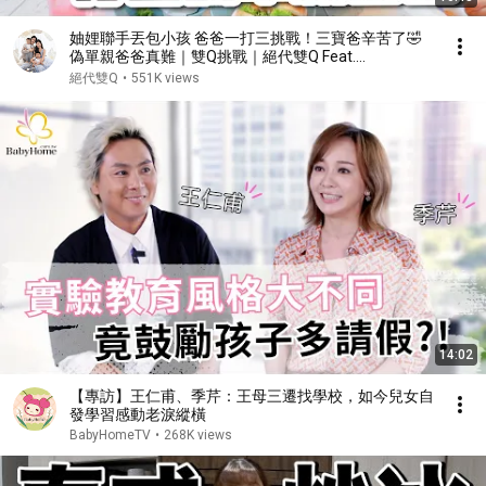
妯娌聯手丟包小孩 爸爸一打三挑戰！三寶爸辛苦了🤣
偽單親爸爸真難｜雙Q挑戰｜絕代雙Q Feat.
@peter_and_susan
絕代雙Q
•
551K views
14:02
【專訪】王仁甫、季芹：王母三遷找學校，如今兒女自
發學習感動老淚縱橫
BabyHomeTV
•
268K views