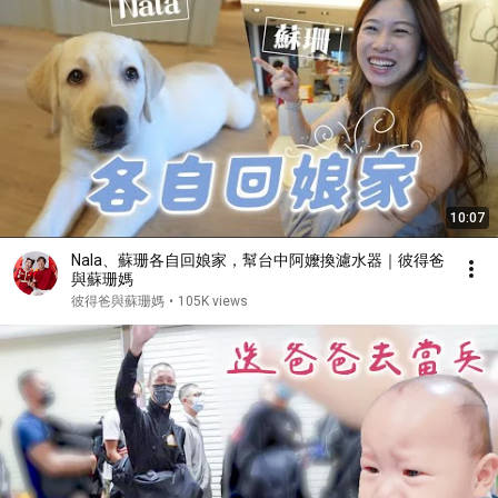
10:07
Nala、蘇珊各自回娘家，幫台中阿嬤換濾水器｜彼得爸
與蘇珊媽
彼得爸與蘇珊媽
•
105K views