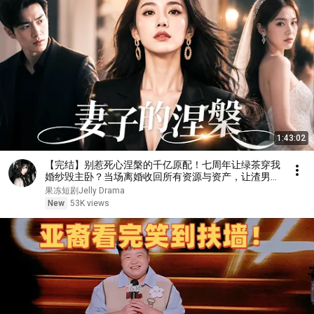
1:43:02
【完结】别惹死心涅槃的千亿原配！七周年让绿茶穿我
婚纱毁主卧？当场离婚收回所有资源与资产，让渣男贱
女直接露宿街头！
果冻短剧Jelly Drama
New
53K views