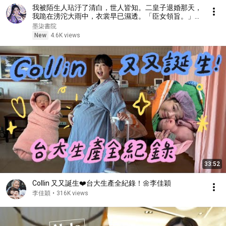
我被陌生人玷汙了清白，世人皆知。二皇子退婚那天，
我跪在滂沱大雨中，衣裳早已濕透。「臣女領旨。」#
古代言情，#爽文，#女主逆袭，#小说推荐，#热门小
墨柒書院
说，#一口气看完
New
4.6K views
33:52
Collin 又又誕生❤️台大生產全紀錄！🌼李佳穎
李佳穎
•
316K views