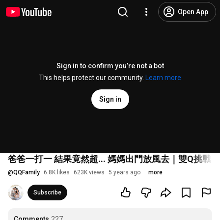
Open App
Sign in to confirm you’re not a bot
This helps protect our community.
Learn more
Sign in
爸爸一打一 結果竟然超... 媽媽出門放風去｜雙Q挑戰｜絕代雙
@
QQFamily
6.8K likes
623K views
5 years ago
more
Subscribe
Comments
227