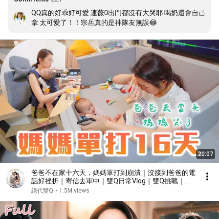
QQ真的好乖好可愛 連薇0出門都沒有大哭耶 喝奶還會自己
拿 太可愛了！！宗岳真的是神隊友無誤😂
20:07
爸爸不在家十六天，媽媽單打到崩潰｜沒接到爸爸的電
話好挫折｜寄信去軍中｜雙Q日常Vlog｜雙Q挑戰｜絕
代雙Q
絕代雙Q
•
1.5M views