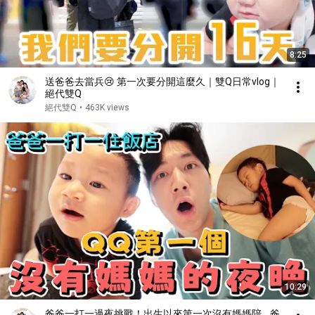
8:25
送爸爸去當兵😢 第一次要分開這麼久｜雙Q日常vlog｜
絕代雙Q
絕代雙Q
•
463K views
10:29
爸爸一打一過夜挑戰！出生以來第一次沒有媽媽陪... 爸