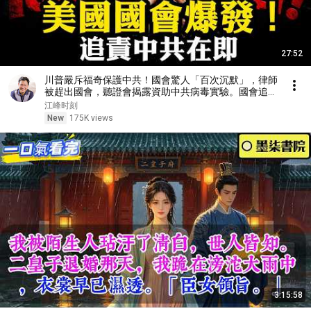
27:52
川普嚴斥福奇保護中共！國會驚人「百次沉默」，律師
被趕出國會，聽證會揭露資助中共病毒實驗。國會追責
立法在即，北京如何賠錢？【江峰漫談20260730第
江峰时刻
1243期】
New
175K views
3:15:58