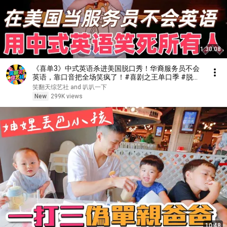
1:30:08
《喜单3》中式英语杀进美国脱口秀！华裔服务员不会
英语，靠口音把全场笑疯了！#喜剧之王单口季 #脱口
秀 #搞笑 #喜剧 #funny #综艺
笑翻天综艺社 and 叭叭一下
New
299K views
10:48