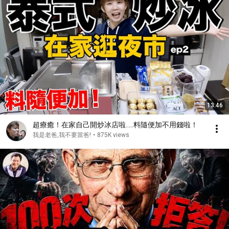
13:46
超療癒！在家自己開炒冰店啦.....料隨便加不用錢啦！
我是老爸,我不要當爸!
•
875K views