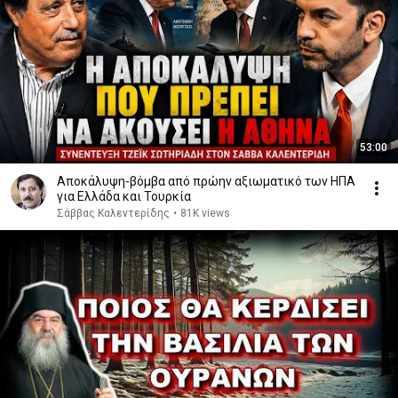
53:00
Αποκάλυψη-βόμβα από πρώην αξιωματικό των ΗΠΑ
για Ελλάδα και Τουρκία
Σάββας Καλεντερίδης
•
81K views