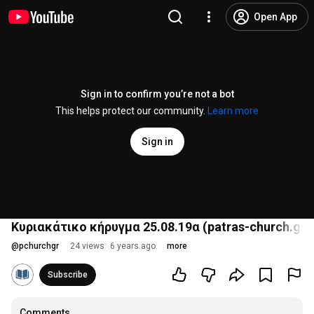
Open App
Sign in to confirm you’re not a bot
This helps protect our community.
Learn more
Sign in
Κυριακάτικο κήρυγμα 25.08.19α (patras-church.gr)
@
pchurchgr
24 views
6 years ago
more
Subscribe
Comments