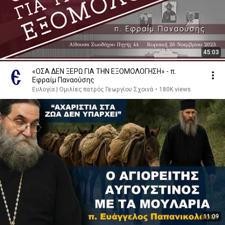
45:03
«ΟΣΑ ΔΕΝ ΞΕΡΩ ΓΙΑ ΤΗΝ ΕΞΟΜΟΛΟΓΗΣΗ» - π.
Εφραίμ Παναούσης
Ευλογία | Ομιλίες πατρός Γεωργίου Σχοινά
•
180K views
11:09