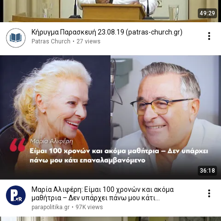
49:29
Κήρυγμα Παρασκευή 23.08.19 (patras-church.gr)
Patras Church
•
27 views
36:18
Μαρία Αλιφέρη: Είμαι 100 χρονών και ακόμα
μαθήτρια – Δεν υπάρχει πάνω μου κάτι
επαναλαμβανόμενο
parapolitika.gr
•
97K views