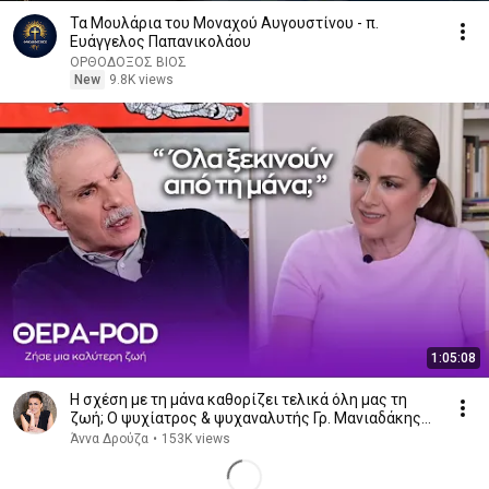
Τα Μουλάρια του Μοναχού Αυγουστίνου - π.
Ευάγγελος Παπανικολάου
ΟΡΘΟΔΟΞΟΣ ΒΙΟΣ
New
9.8K views
1:05:08
Η σχέση με τη μάνα καθορίζει τελικά όλη μας τη
ζωή; Ο ψυχίατρος & ψυχαναλυτής Γρ. Μανιαδάκης
απαντά!
Άννα Δρούζα
•
153K views