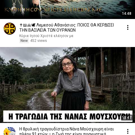
14:48
✝️📖🙏🕊️ Λεμεσού Αθανάσιος: ΠΟΙΟΣ ΘΑ ΚΕΡΔΙΣΕΙ
ΤΗΝ ΒΑΣΙΛΕΙΑ ΤΩΝ ΟΥΡΑΝΩΝ
Κύριε Ιησού Χριστέ ελέησον με
New
452 views
15:47
Η θρυλική τραγουδίστρια Νάνα Μούσχουρη είναι
πλέον 91 ετών – η ζωή της είναι πραγματικά