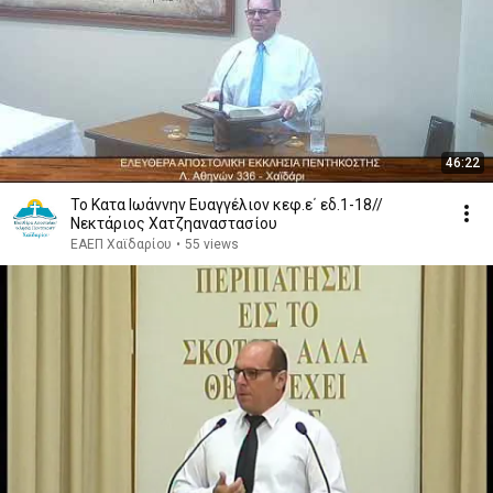
46:22
Το Κατα Ιωάννην Ευαγγέλιον κεφ.ε΄ εδ.1-18//
Νεκτάριος Χατζηαναστασίου
ΕΑΕΠ Χαϊδαρίου
•
55 views