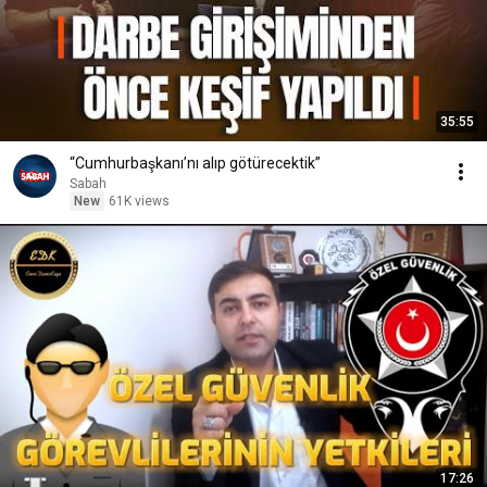
35:55
“Cumhurbaşkanı’nı alıp götürecektik”
Sabah
New
61K views
17:26