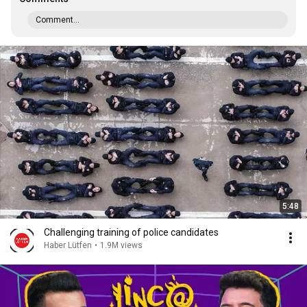
Comment...
5:48
Challenging training of police candidates
Haber Lütfen
•
1.9M views