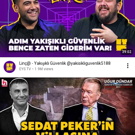
39:02
Linç@ - Yakışıklı Güvenlik @yakisikliguvenlik5188
EYS TV
•
1.9M views