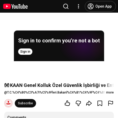
Open App
Sign in to confirm you’re not a bot
Sign in
👐 KAAN Genel Kolluk Özel Güvenlik İşbirliği ve Ent
@
T.C.%C4%B0%C3%A7i%C5%9Fleri.Bakanl%C4%B1%C4%9F%C4%B1
more
189 lik
Subscribe
Comments