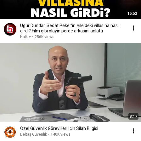
15:52
Uğur Dündar, Sedat Peker'in Şile'deki villasına nasıl
girdi? Film gibi olayın perde arkasını anlattı
Halktv
•
256K views
8:17
Özel Güvenlik Görevlileri İçin Silah Bilgisi
Deltaş Güvenlik
•
140K views