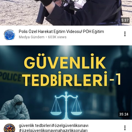
5:37
Polis Özel Harekat Eğitim Videosu! PÖH Eğitim
Medya Gündem
•
603K views
35:24
güvenlik tedbirleri#özelgüvenliksınavı
#özelgüvenliksınavınahazırlıksoruları