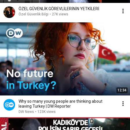
ÖZEL GÜVENLİK GÖREVLİLERİNİN YETKİLERİ
Özel Güvenlik Bilgi
•
27K views
12:34
Why so many young people are thinking about
leaving Turkey | DW Reporter
DW News
•
123K views