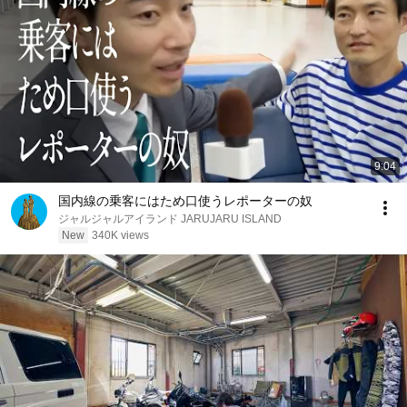
9:04
国内線の乗客にはため口使うレポーターの奴
ジャルジャルアイランド JARUJARU ISLAND
New
340K views