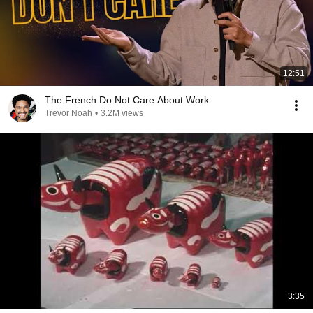
12:51
The French Do Not Care About Work
Trevor Noah
•
3.2M views
3:35