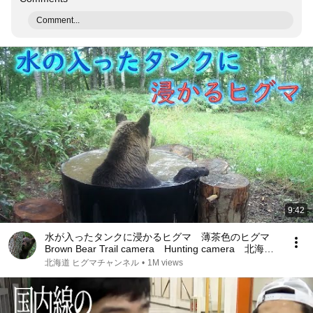
Comment...
9:42
水が入ったタンクに浸かるヒグマ 薄茶色のヒグマ
Brown Bear Trail camera Hunting camera 北海道
ヒグマチャンネル ヒグマ 羆
北海道 ヒグマチャンネル
•
1M views