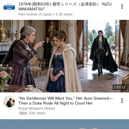
1978年(昭和53年) 都市シリーズ（会津若松）"AIZU
WAKAMATSU"
Film Archive of Japan
•
2.2K views
1:03:22
“No Gentleman Will Want You,” Her Aunt Sneered—
Then a Duke Rode All Night to Court Her
Royal Whispers Stories
New
63K views