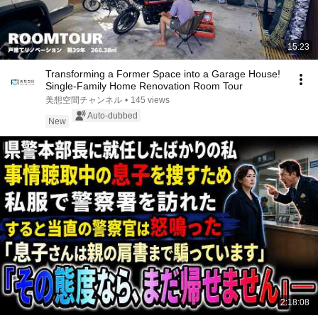
15:23
Transforming a Former Space into a Garage House!
Single-Family Home Renovation Room Tour
美想空間チャンネル
•
145 views
Auto-dubbed
New
2:18:08