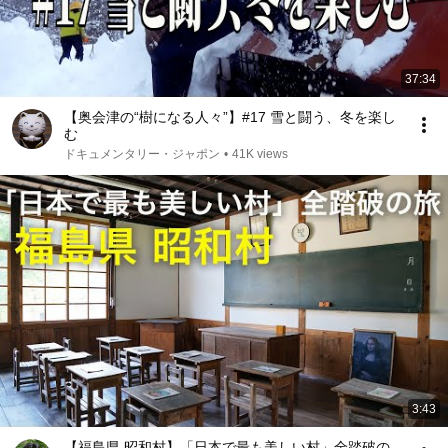
37:34
【奥会津の“樹になる人々”】#17 雪と闘う、冬を楽し
む
ドキュメンタリー・ジャポン
•
41K views
3:43
【福島県 昭和村】「日本で最も美しい村」全踏破の