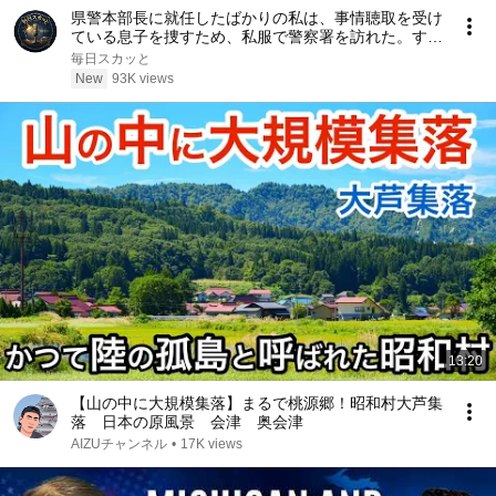
県警本部長に就任したばかりの私は、事情聴取を受け
ている息子を捜すため、私服で警察署を訪れた。する
と当直の警察官は「息子さんは親の肩書まで騙ってい
毎日スカッと
ます。その態度なら、まだ帰せません」と怒鳴った
New
93K views
――
13:20
【山の中に大規模集落】まるで桃源郷！昭和村大芦集
落 日本の原風景 会津 奥会津
AIZUチャンネル
•
17K views