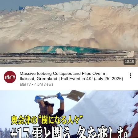
10:19
Massive Iceberg Collapses and Flips Over in
Ilulissat, Greenland | Full Event in 4K! (July 25, 2026)
afarTV
•
4.6M views