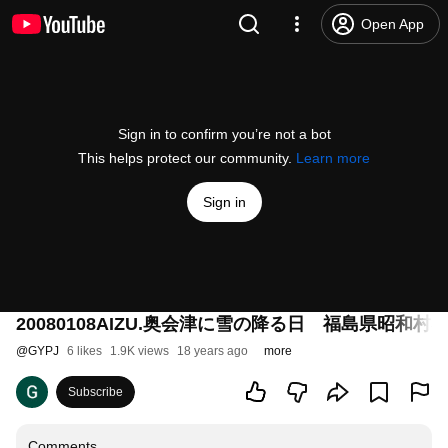
Open App
Sign in to confirm you’re not a bot
This helps protect our community.
Learn more
Sign in
20080108AIZU.奥会津に雪の降る日 福島県昭和
@
GYPJ
6 likes
1.9K views
18 years ago
more
Subscribe
Comments