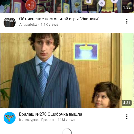
1:55
Объяснение настольной игры "Экивоки"
Anticafekz
•
1.1K views
4:31
Ералаш №270 Ошибочка вышла
Киножурнал Ералаш
•
11M views