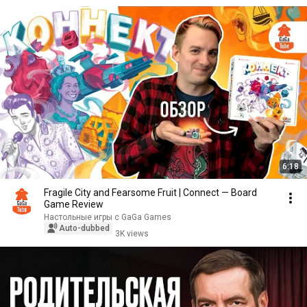
6:18
Fragile City and Fearsome Fruit | Connect — Board
Game Review
Настольные игры с GaGa Games
Auto-dubbed
3K views