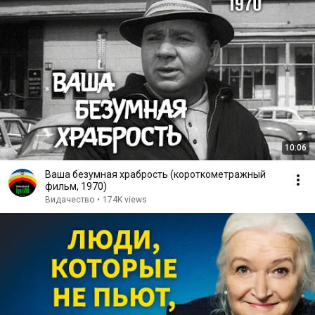
10:06
Ваша безумная храбрость (короткометражный
фильм, 1970)
Видачество
•
174K views