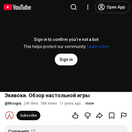
Open App
Sign in to confirm you’re not a bot
This helps protect our community.
Learn more
Sign in
Экивоки. Обзор настольной игры
@
Mosigra
249 likes
58K views
11 years ago
more
Subscribe
Comments
12