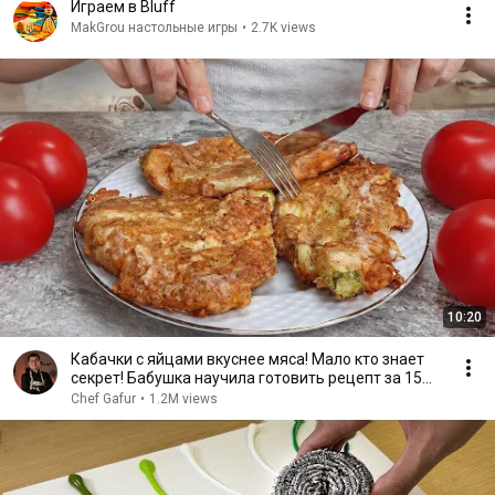
Играем в Bluff
MakGrou настольные игры
•
2.7K views
10:20
Кабачки с яйцами вкуснее мяса! Мало кто знает
секрет! Бабушка научила готовить рецепт за 15
минут
Chef Gafur
•
1.2M views