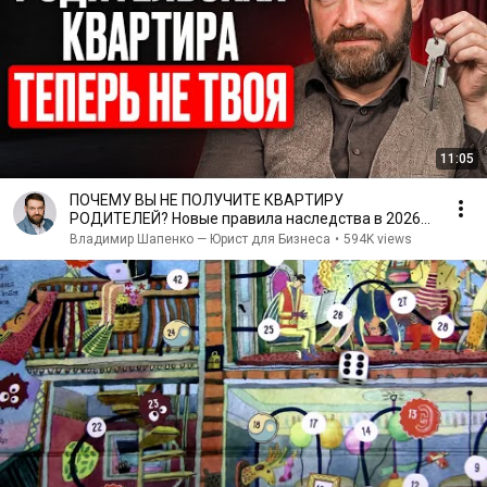
11:05
ПОЧЕМУ ВЫ НЕ ПОЛУЧИТЕ КВАРТИРУ
РОДИТЕЛЕЙ? Новые правила наследства в 2026
году
Владимир Шапенко — Юрист для Бизнеса
•
594K views