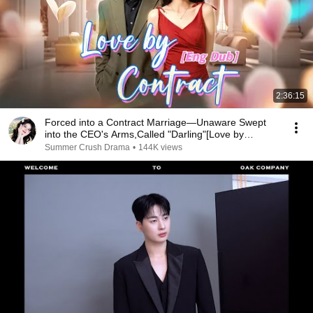
2:36:15
Forced into a Contract Marriage—Unaware Swept
into the CEO's Arms,Called "Darling"[Love by
Contract]
Summer Crush Drama
•
144K views