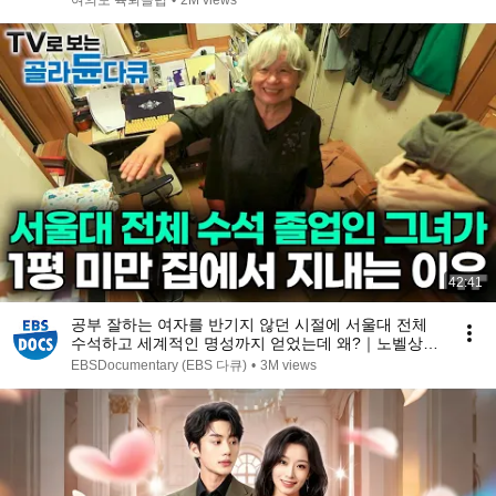
여의도 육퇴클럽
•
2M views
42:41
공부 잘하는 여자를 반기지 않던 시절에 서울대 전체
수석하고 세계적인 명성까지 얻었는데 왜?｜노벨상도
7성급 호텔도 부럽지 않은 어느 학자의 품격｜여백서
EBSDocumentary (EBS 다큐)
•
3M views
원｜건축탐구 집｜#골라듄다큐