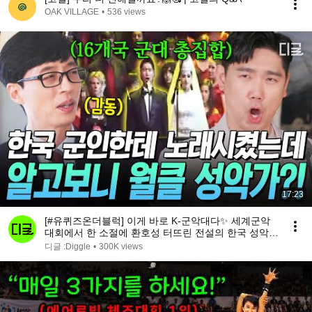
OAK VILLAGE
•
536 views
17:23
[#유퀴즈온더블럭] 이게 바로 K-군악대다✨ 세계군악
대회에서 한 소절에 환호성 터뜨린 전설의 한국 성악병
🎤
디글 :Diggle
•
300K views