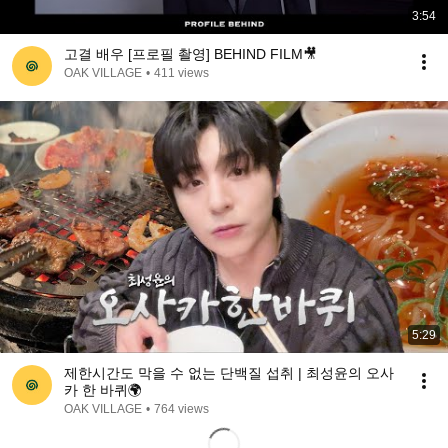
3:54
고결 배우 [프로필 촬영] BEHIND FILM🎥
OAK VILLAGE
•
411 views
5:29
제한시간도 막을 수 없는 단백질 섭취 | 최성윤의 오사
카 한 바퀴🌍
OAK VILLAGE
•
764 views