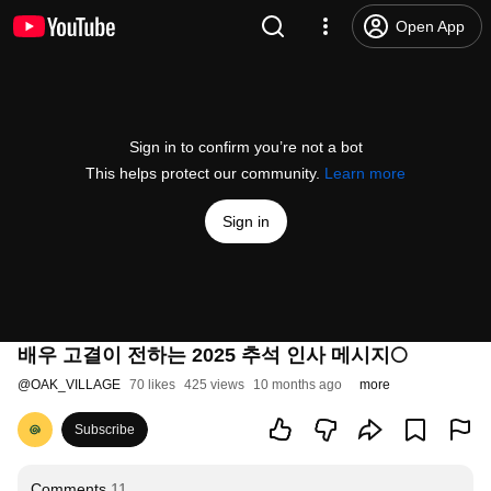
Open App
Sign in to confirm you’re not a bot
This helps protect our community.
Learn more
Sign in
배우 고결이 전하는 2025 추석 인사 메시지🌕
@
OAK_VILLAGE
70 likes
425 views
10 months ago
more
Subscribe
Comments
11