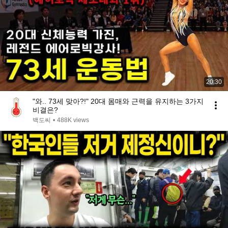
20:30
"와.. 73세 맞아?!" 20대 몸매와 근력을 유지하는 3가지
비결은?
백도씨
•
488K views