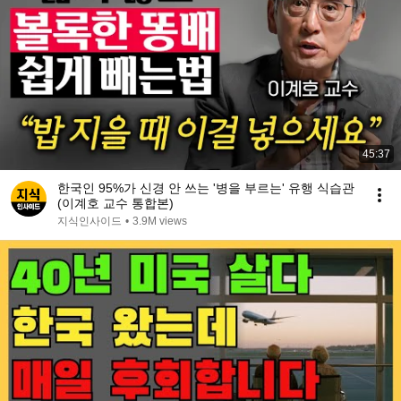
45:37
한국인 95%가 신경 안 쓰는 '병을 부르는' 유행 식습관
(이계호 교수 통합본)
지식인사이드
•
3.9M views