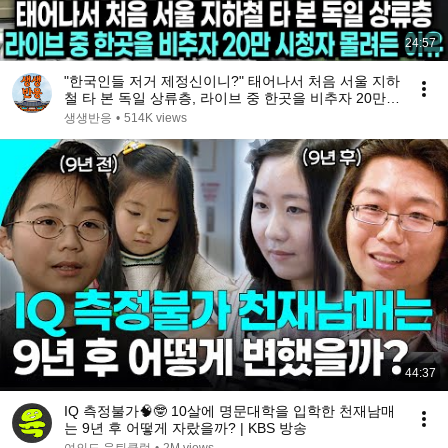
24:57
"한국인들 저거 제정신이니?" 태어나서 처음 서울 지하
철 타 본 독일 상류층, 라이브 중 한곳을 비추자 20만
시청자 몰려든 이유
생생반응
•
514K views
44:37
IQ 측정불가🧠🤓 10살에 명문대학을 입학한 천재남매
는 9년 후 어떻게 자랐을까? | KBS 방송