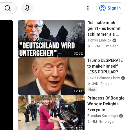
Sign in
"Ich habe mich 
geirrt - es kommt 
schlimmer als 
erwartet" | Thilo 
Tichys Einblick
Sarrazin im 
1.7M
11mo ago
Interview
32:32
Trump DESPERATE 
to make himself 
LESS POPULAR?
David Pakman Show
39K
2h ago
New
12:41
Princess Of Boogie 
Woogie Delights 
Everyone
Brendan Kavanagh
4M
8mo ago
5:22