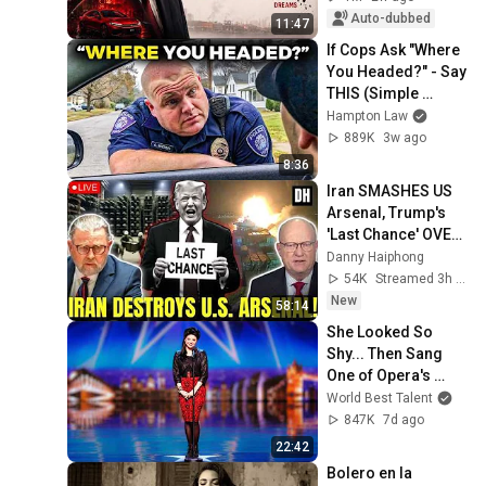
Auto-dubbed
11:47
If Cops Ask "Where 
You Headed?" - Say 
THIS (Simple 
Phrase)
Hampton Law
889K
3w ago
8:36
Iran SMASHES US 
Arsenal, Trump's 
'Last Chance' OVER 
| Larry Johnson & 
Danny Haiphong
Col. Lawrence 
54K
Streamed 3h ago
Wilkerson
New
58:14
She Looked So 
Shy... Then Sang 
One of Opera's 
Hardest Songs!
World Best Talent
847K
7d ago
22:42
Bolero en la 