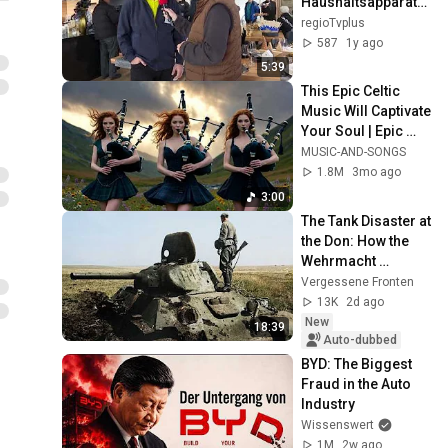
Haushaltsapparate 
AG in Arlesheim!
regioTvplus
587
1y ago
5:39
This Epic Celtic 
Music Will Captivate 
Your Soul | Epic 
Celtic Music
MUSIC-AND-SONGS
1.8M
3mo ago
3:00
The Tank Disaster at 
the Don: How the 
Wehrmacht 
Destroyed 1,000 
Vergessene Fronten
Soviet Tanks in 10 
13K
2d ago
Days
New
18:39
Auto-dubbed
BYD: The Biggest 
Fraud in the Auto 
Industry
Wissenswert
1M
2w ago