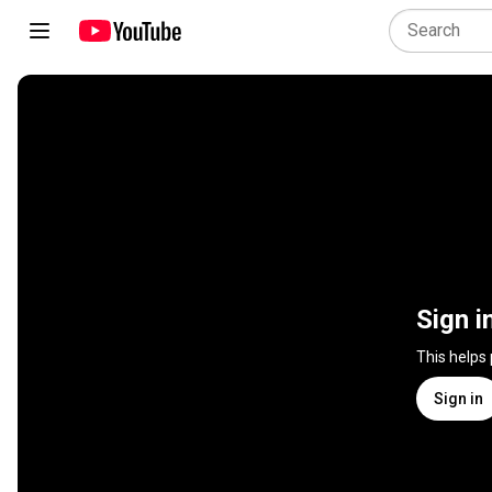
Sign i
This helps
Sign in