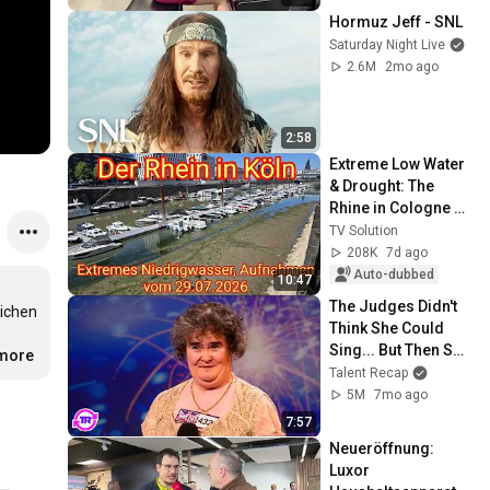
Hormuz Jeff - SNL
Saturday Night Live
2.6M
2mo ago
2:58
Extreme Low Water 
& Drought: The 
Rhine in Cologne 
on 07/29/2026
TV Solution
208K
7d ago
Auto-dubbed
10:47
The Judges Didn't 
ichen 
Think She Could 
Sing... But Then She 
.more
Opened Her Mouth!
Talent Recap
5M
7mo ago
7:57
Neueröffnung: 
Luxor 