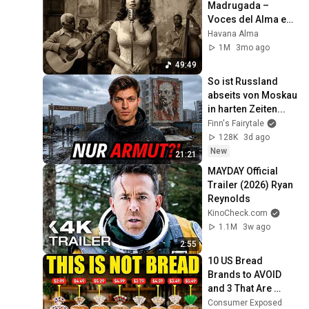
Madrugada – 
Voces del Alma en 
La Habana
Havana Alma
1M
3mo ago
49:49
So ist Russland 
abseits von Moskau 
in harten Zeiten...
Finn's Fairytale
128K
3d ago
New
21:21
MAYDAY Official 
Trailer (2026) Ryan 
Reynolds
KinoCheck.com
1.1M
3w ago
2:55
10 US Bread 
Brands to AVOID 
and 3 That Are 
Actually Safe
Consumer Exposed