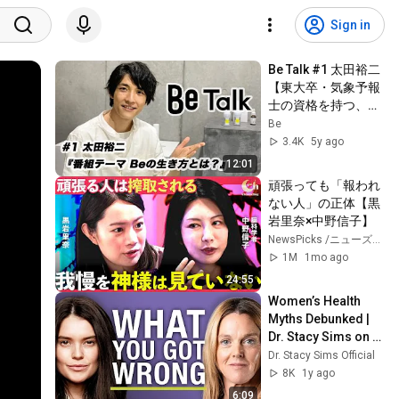
Sign in
Be Talk #1 太田裕二
【東大卒・気象予報
士の資格を持つ、俳
優 太田裕二の素顔に
Be
迫る！！】
3.4K
5y ago
12:01
頑張っても「報われ
ない人」の正体【黒
岩里奈×中野信子】
NewsPicks /ニューズピックス
1M
1mo ago
24:55
Women’s Health 
Myths Debunked | 
Dr. Stacy Sims on 
Live Well, Be Well 
Dr. Stacy Sims Official
Podcast
8K
1y ago
6:09