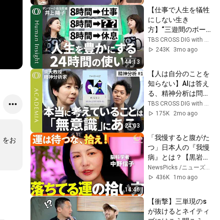
【仕事で人生を犠牲
にしない生き
方】“三遊間のボー
ル”を拾う必要なし
TBS CROSS DIG with Bloomberg
／担当が決まってい
243K
3mo ago
ない＝重要じゃない
44:13
／仕事と休息以外
【人は自分のことを
の“第3の時間”で人
知らない】AIは答え
生の後半戦に備える
る、精神分析は問い
／井上陽子
続ける／なぜ本当の
TBS CROSS DIG with Bloomberg
【Human Insight】
悩みに気づけないの
175K
2mo ago
か／「わかってもら
24:03
えない」が人を成長
「我慢すると腹がた
』をお
させる理由／精神分
つ」日本人の『我慢
析家・西見奈子
病』とは？【黒岩里
【ACADEMIA】
奈×中野信子】
NewsPicks /ニューズピックス
436K
1mo ago
14:46
【衝撃】三単現のs
が抜けるとネイティ