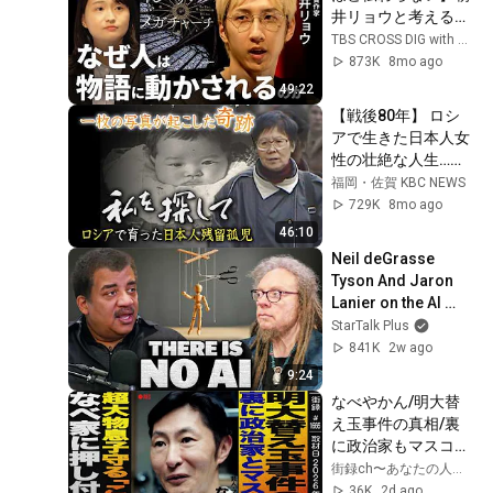
井リョウと考える
「物語」の力／推し
TBS CROSS DIG with Bloomberg
活に見る熱狂の「危
873K
8mo ago
うさ」と「命の輝
49:22
き」／本を読んで損
【戦後80年】 ロシ
したことは1秒もな
アで生きた日本人女
い／小説を書き続け
性の壮絶な人生…６
る理由／本の真価
０年後、一枚の写真
福岡・佐賀 KBC NEWS
【FUTURECARD】
が奇跡を起こす「私
729K
8mo ago
を探して〜ロシアで
46:10
育った日本人残留孤
Neil deGrasse 
児〜」（２００５年
Tyson And Jaron 
ＫＢＣ制作）
Lanier on the AI 
Illusion
StarTalk Plus
841K
2w ago
9:24
なべやかん/明大替
え玉事件の真相/裏
に政治家もマスコミ
王/超大物の息子守
街録ch〜あなたの人生、教えて下さい〜
る「この件はなべ家
36K
2d ago