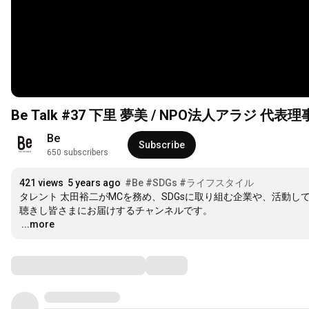
Be Talk #37 下里 夢美 / NPO法
Be
Subscribe
650 subscribers
421 views
5 years ago
#Be
#SDGs
#ライフスタイル
タレント 太田裕二がMCを務め、SDGsに取り組む企業や、活動
…
...more
Comments