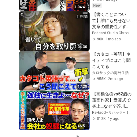
に押し付けろ」
New
1:04:41
【書くことについ
て】誰にも見せない
文章の重要性／すべ
てがコンテンツ化す
Podcast Studio Chronicle
る時代の罠／完全に
90K
1mo ago
自分を許し切る【土
1:04:30
門蘭さん × 野村高
【カタコト英語】ネ
文】
イティブにはこう聞
こえてる
タロサックの海外生活ダイアリーTAROSAC
958K
2mo ago
17:28
【高橋弘樹vs52歳の
孤高作家】受賞式で
炎上…なぜ？芥川賞
作家「孤独のすす
ReHacQ−リハック−【公式】
め」とは？
812K
1y ago
【ReHacQ】
46:51