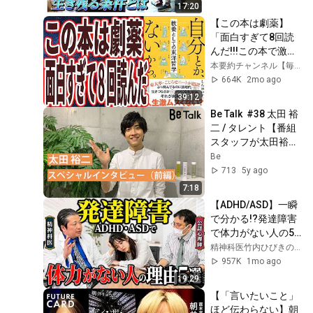
DOCS]
17:20
【この本は劇薬】
「面白すぎて8回読
んだ!!!この本で激変
する人、めっちゃ多
本要約チャンネル【毎日18時更新】
いだろうな..自分と
664K
2mo ago
か、ないから。教養
39:12
としての東洋哲学」
Be Talk  #38 太田 裕
を世界一わかりやす
二 / タレント【番組
く要約してみた【本
スタッフが太田裕二
要約】
を徹底解剖】
Be
713
5y ago
7:18
【ADHD/ASD】一瞬
で分かる!?発達障害
で体力がない人の5
つの特徴【精神科医
精神科医竹内ひびきのメンタルヘルスCh
と公認心理師が語
957K
1mo ago
る】
19:29
【「言いたいこと」
ほど伝わらない】朝