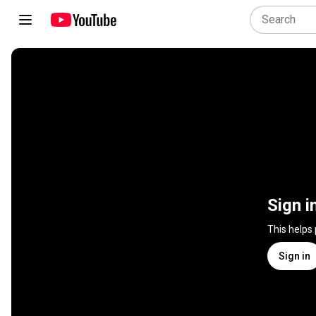
Sign i
This helps
Sign in