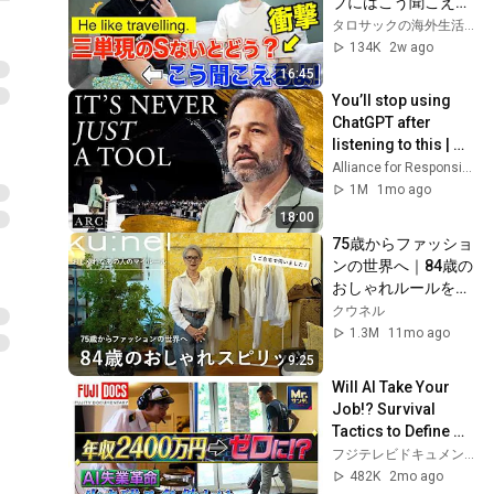
ブにはこう聞こえま
す。
タロサックの海外生活ダイアリーTAROSAC
134K
2w ago
16:45
You’ll stop using 
ChatGPT after 
listening to this | 
Jonathan Pageau 
Alliance for Responsible Citizenship and Jonathan Pageau
[ARC 2026]
1M
1mo ago
18:00
75歳からファッショ
ンの世界へ｜84歳の
おしゃれルールをご
自宅で伺いました
クウネル
1.3M
11mo ago
9:25
Will AI Take Your 
Job!? Survival 
Tactics to Define 
Your Future [Mr. 
フジテレビドキュメンタリー
Sunday] [Sunday 
482K
2mo ago