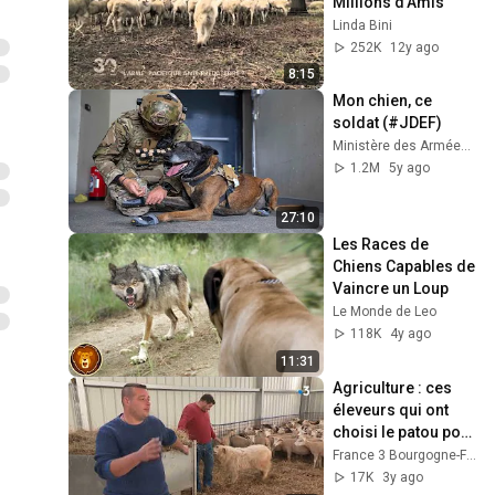
Millions d'Amis
Linda Bini
252K
12y ago
8:15
Mon chien, ce 
soldat (#JDEF)
Ministère des Armées et des Anciens combattants
1.2M
5y ago
27:10
Les Races de 
Chiens Capables de 
Vaincre un Loup
Le Monde de Leo
118K
4y ago
11:31
Agriculture : ces 
éleveurs qui ont 
choisi le patou pour 
protéger leur 
France 3 Bourgogne-Franche-Comté
troupeau
17K
3y ago