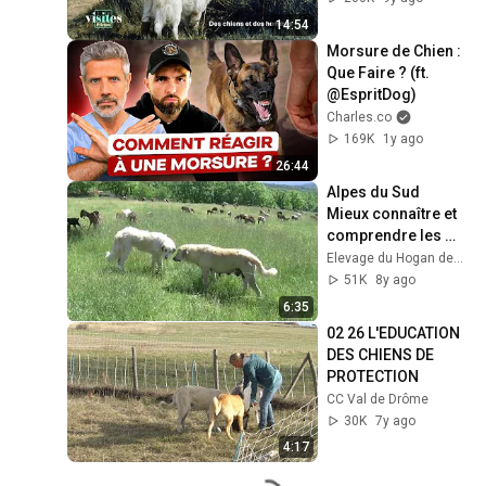
14:54
Morsure de Chien : 
Que Faire ? (ft. 
@EspritDog)
Charles.co
169K
1y ago
26:44
Alpes du Sud   
Mieux connaître et 
comprendre les 
chiens de 
Elevage du Hogan des Vents
protection de 
51K
8y ago
troupeaux
6:35
02 26 L'EDUCATION 
DES CHIENS DE 
PROTECTION
CC Val de Drôme
30K
7y ago
4:17