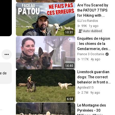
Are You Scared by 
the PATOU? 7 TIPS 
for Hiking with 
Peace of Mind
iLLi'co Randos
99K
1y ago
Auto-dubbed
10:31
Enquêtes de région 
: les chiens de la 
Gendarmerie, des 
experts qui ont du 
France 3 Occitanie
flair !
117K
4y ago
14:40
Livestock guardian 
e de 
dogs: The correct 
behavior in front of 
Livestock guardian 
Agridea515
dogs
2.7M
9y ago
6:04
Le Montagne des 
Pyrénées - 30 