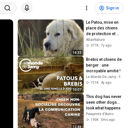
Sign in
Le Patou, mise en 
place des chiens 
de protection et 
efficacité face à un 
AltairNature
ours (images 
377K
7y ago
thermiques)
16:33
Brebis et chiens de 
berger : une 
incroyable amitié !
Le Monde De Jamy - France Télévisions
151K
4y ago
10:07
This dog has never 
seen other dogs… 
look what happens
Pawprints d'Astro
190K
5mo ago
12:46