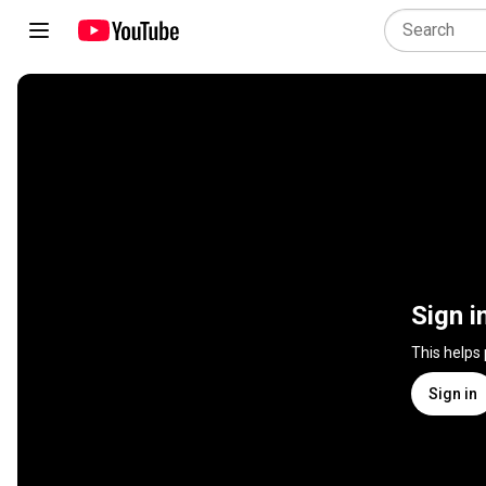
Sign i
This helps
Sign in