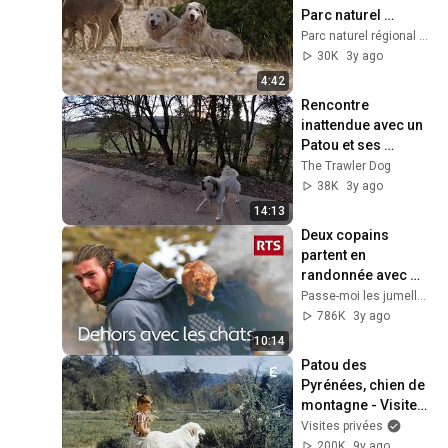
Parc naturel 
régional du 
Parc naturel régional du Luberon
Luberon
30K
3y ago
4:42
Rencontre 
inattendue avec un 
Patou et ses 
moutons
The Trawler Dog
38K
3y ago
14:13
Deux copains 
partent en 
randonnée avec 
leurs chats 
Passe-moi les jumelles
d'appartement
786K
3y ago
10:14
Patou des 
Pyrénées, chien de 
montagne - Visites 
privées
Visites privées
200K
9y ago