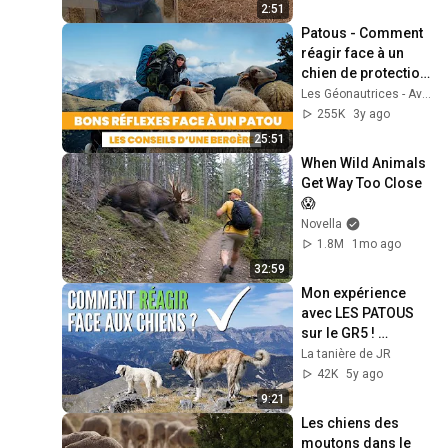
2:51
Patous - Comment 
réagir face à un 
chien de protection 
de troupeaux
Les Géonautrices - Aventure et Randonnée
255K
3y ago
25:51
When Wild Animals 
Get Way Too Close 
😱
Novella
1.8M
1mo ago
32:59
Mon expérience 
avec LES PATOUS 
sur le GR5 ! 
COMMENT réagir ?
La tanière de JR
42K
5y ago
9:21
Les chiens des 
moutons dans le 