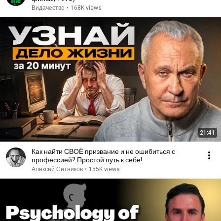
Видачество
•
168K views
21:41
Как найти СВОЁ призвание и не ошибиться с
профессией? Простой путь к себе!
Алексей Ситников
•
155K views