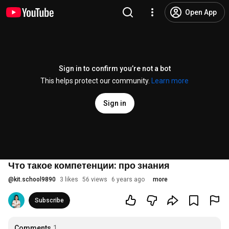
Open App
Sign in to confirm you’re not a bot
This helps protect our community.
Learn more
Sign in
Что такое компетенции: про знания
@
kit.school9890
3 likes
56 views
6 years ago
more
Subscribe
Comments
1