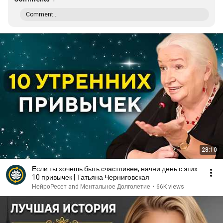
Comment...
28:10
Если ты хочешь быть счастливее, начни день с этих
10 привычек | Татьяна Черниговская
НейроРесет and Ментальное Долголетие
•
66K views