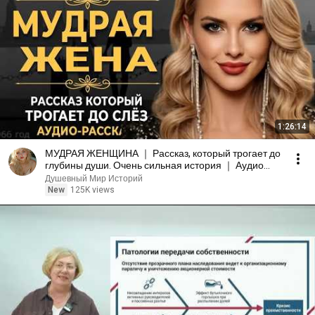
1:26:14
МУДРАЯ ЖЕНЩИНА ｜ Рассказ, который трогает до
глубины души. Очень сильная история ｜ Аудио
рассказ.
Душевный Мир Историй
New
125K views