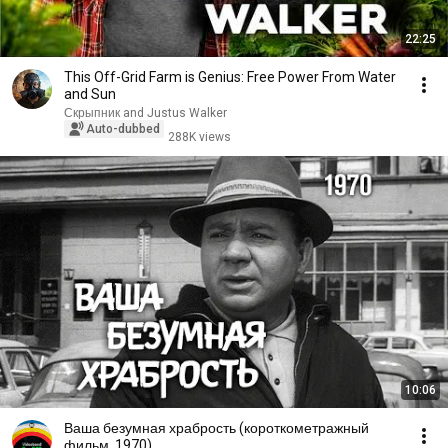
22:25
This Off-Grid Farm is Genius: Free Power From Water
and Sun
Скрыпник and Justus Walker
Auto-dubbed
288K views
10:06
Ваша безумная храбрость (короткометражный
фильм, 1970)