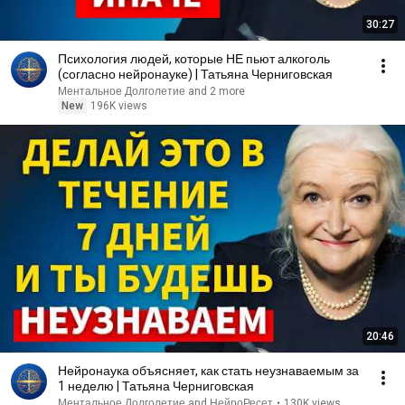
30:27
Психология людей, которые НЕ пьют алкоголь
(согласно нейронауке) | Татьяна Черниговская
Ментальное Долголетие and 2 more
New
196K views
20:46
Нейронаука объясняет, как стать неузнаваемым за
1 неделю | Татьяна Черниговская
Ментальное Долголетие and НейроРесет
•
130K views