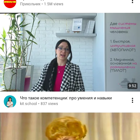
Прикольчик
•
1.5M views
9:52
Что такое компетенции: про умения и навыки
kit.school
•
837 views