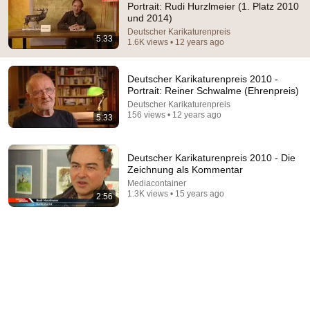
Portrait: Rudi Hurzlmeier (1. Platz 2010
und 2014)
Comment...
Deutscher Karikaturenpreis
5:33
1.6K views • 12 years ago
Deutscher Karikaturenpreis 2010 -
Portrait: Reiner Schwalme (Ehrenpreis)
Deutscher Karikaturenpreis
156 views • 12 years ago
5:33
Deutscher Karikaturenpreis 2010 - Die
Zeichnung als Kommentar
Mediacontainer
1.3K views • 15 years ago
2:56
15:27
Old Resurfaced Celebrity Interviews That Were
Warning Signs
Televize
•
535K views