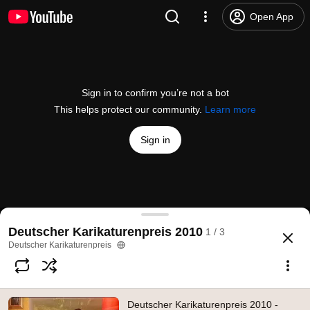
Open App
Sign in to confirm you’re not a bot
This helps protect our community.
Learn more
Sign in
Deutscher Karikaturenpreis 2010 - Portrait: Rudi H
Deutscher Karikaturenpreis 2010
1 / 3
@
deutscherkarikaturenpreis2531
8 likes
1.6K views
12 years ago
more
Deutscher Karikaturenpreis
Subscribe
Deutscher Karikaturenpreis 2010 -
Comments