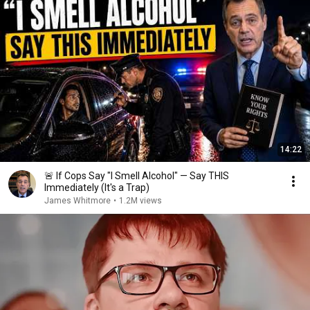
14:22
🚨 If Cops Say "I Smell Alcohol" — Say THIS
Immediately (It's a Trap)
James Whitmore
•
1.2M views