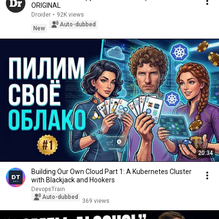
ORIGINAL
Droider
•
92K views
Auto-dubbed
New
20:34
Building Our Own Cloud Part 1: A Kubernetes Cluster
with Blackjack and Hookers
DevopsTrain
Auto-dubbed
369 views