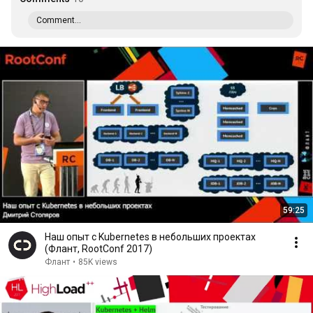
Comment...
59:25
Наш опыт с Kubernetes в небольших проектах
(Флант, RootConf 2017)
Флант
•
85K views