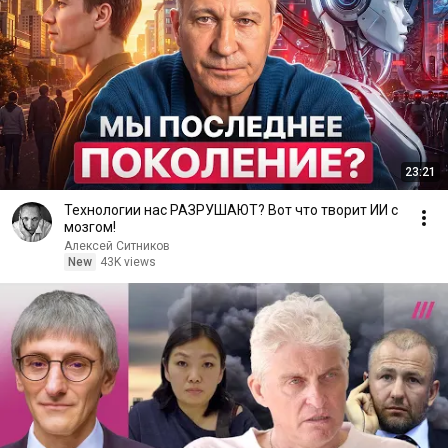
23:21
Технологии нас РАЗРУШАЮТ? Вот что творит ИИ с
мозгом!
Алексей Ситников
New
43K views