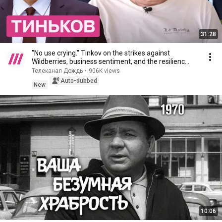
31:28
"No use crying." Tinkov on the strikes against
Wildberries, business sentiment, and the resilienc...
Телеканал Дождь
•
906K views
Auto-dubbed
New
10:06