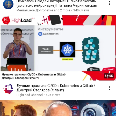
Психология людей, которые НЕ пьют алкоголь
(согласно нейронауке) | Татьяна Черниговская
Ментальное Долголетие and 2 more
•
340K views
55:05
Лучшие практики CI/CD с Kubernetes и GitLab /
Дмитрий Столяров (Флант)
HighLoad Channel
•
62K views