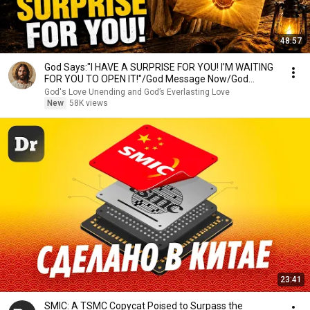
48:57
God Says:"I HAVE A SURPRISE FOR YOU! I’M WAITING
FOR YOU TO OPEN IT!"/God Message Now/God
Message
God's Love Unending and God’s Everlasting Love
New
58K views
23:41
SMIC: A TSMC Copycat Poised to Surpass the