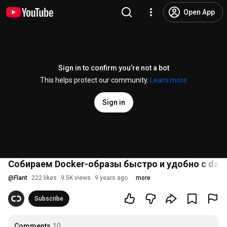
Open App
Sign in to confirm you’re not a bot
This helps protect our community.
Learn more
Sign in
Собираем Docker-образы быстро и удобно с dapp
@
Flant
222 likes
9.5K views
9 years ago
more
Subscribe
Comments
10