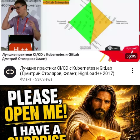
55:05
Лучшие практики CI/CD с Kubernetes и GitLab
(Дмитрий Столяров, Флант, HighLoad++ 2017)
Флант
•
53K views