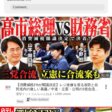
Comment...
52:26
【消費減税1%が閣議決定】レジ改修を巡る攻防と自
民党内の激しい葛藤／中道・立憲・公明の3党合流構
想に浮上した「第4の選択肢」とは？【今野忍×山本
選挙ドットコムちゃんねる
•
188K views
期日前】｜選挙ドットコム
Auto-dubbed
New