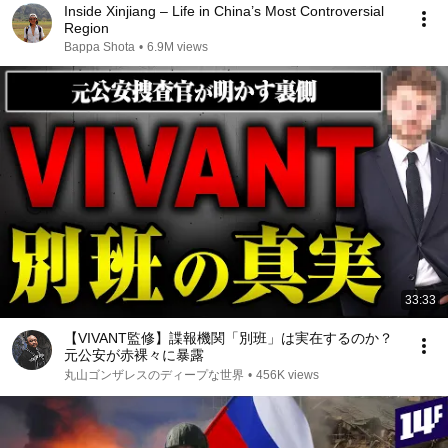
Inside Xinjiang – Life in China’s Most Controversial
Region
Bappa Shota
•
6.9M views
33:33
【VIVANT監修】諜報機関「別班」は実在するのか？
元公安が赤裸々に暴露
丸山ゴンザレスのディープな世界
•
456K views