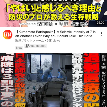
25:00
【Kumamoto Earthquake】A Seismic Intensity of 7 Is
on Another Level! Why You Should Take This Serio...
政経プラットフォーム
•
99K views
Auto-dubbed
New