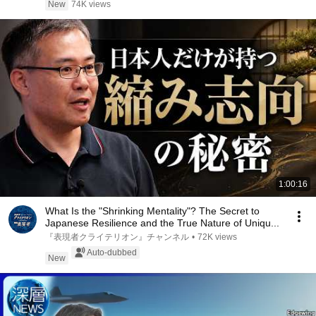
New
74K views
1:00:16
What Is the "Shrinking Mentality"? The Secret to
Japanese Resilience and the True Nature of Uniqu...
『表現者クライテリオン』チャンネル
•
72K views
Auto-dubbed
New