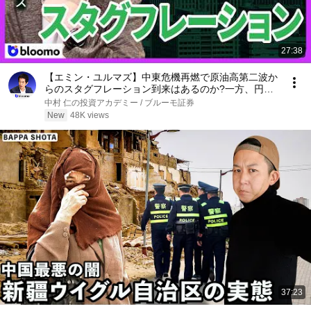
27:38
【エミン・ユルマズ】中東危機再燃で原油高第二波か
らのスタグフレーション到来はあるのか?一方、円安
が追い風になる日本企業とは?
中村 仁の投資アカデミー / ブルーモ証券
New
48K views
37:23