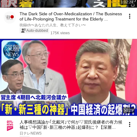
1:02:24
The Dark Side of Over-Medicalization / The Business
of Life-Prolonging Treatment for the Elderly ...
街録ch〜あなたの人生、教えて下さい〜
Auto-dubbed
175K views
50:29
人事構想議論か｢北戴河｣で何が▽習氏後継者の有力候
補は▽中国｢新･新三種の神器｣起爆剤に？【深層
NEWS】8月5日(水)
日テレNEWS