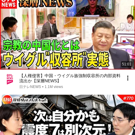
51:01
【人権侵害】中国・ウイグル族強制収容所の内部資料
流出か【深層NEWS】
日テレNEWS
•
1.1M views