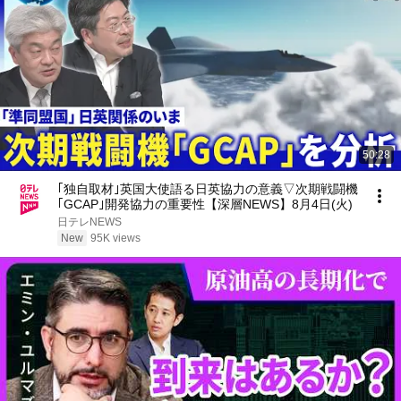
50:28
｢独自取材｣英国大使語る日英協力の意義▽次期戦闘機
｢GCAP｣開発協力の重要性【深層NEWS】8月4日(火)
日テレNEWS
New
95K views