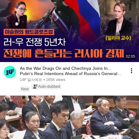
32:05
As the War Drags On and Chechnya Joins In...
Putin's Real Intentions Ahead of Russia's General
El...
14F 일사에프
•
165K views
Auto-dubbed
New