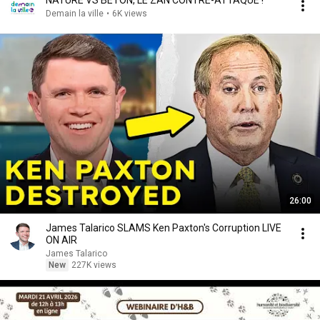
NATURE VS BÉTON, LE ZAN CONTRE-ATTAQUE !
Demain la ville
•
6K views
26:00
James Talarico SLAMS Ken Paxton's Corruption LIVE
ON AIR
James Talarico
New
227K views