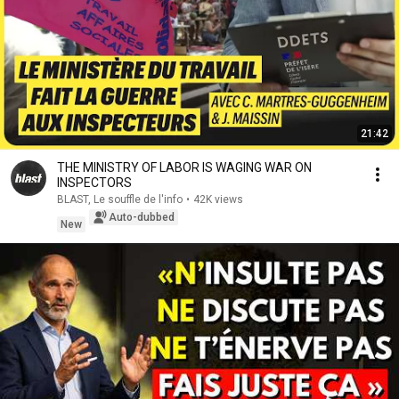
21:42
THE MINISTRY OF LABOR IS WAGING WAR ON
INSPECTORS
BLAST, Le souffle de l'info
•
42K views
Auto-dubbed
New