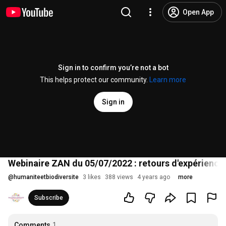
Open App
Sign in to confirm you’re not a bot
This helps protect our community.
Learn more
Sign in
Webinaire ZAN du 05/07/2022 : retours d'expérience
@
humaniteetbiodiversite
3 likes
388 views
4 years ago
more
Subscribe
Comments
1