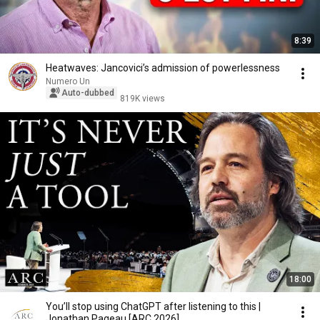
8:39
Heatwaves: Jancovici’s admission of powerlessness
Numero Un
Auto-dubbed
819K views
18:00
You’ll stop using ChatGPT after listening to this |
Jonathan Pageau [ARC 2026]