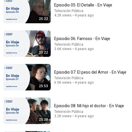
Episodio 05: El Detalle - En Viaje
Televisión Pública
4.2K views • 4 years ago
25:22
Episodio 06: Famoso - En Viaje
Televisión Pública
3.6K views • 4 years ago
24:32
25:22
The SIGNS almost no one IDENTIFIES in time |
Nazareth Castellanos
Episodio 07: El peso del Amor - En Viaje
NEURO CIENCIA
Auto-dubbed
Televisión Pública
182K views
6.5K views • 4 years ago
25:53
Episodio 08: Mi hijo el doctor - En Viaje
Televisión Pública
3.2K views • 4 years ago
25:38