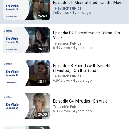
Episode 01: Mismatched - On the Move
Televisión Pública
Comment...
26K views • 4 years ago
24:49
Episodio 02: El misterio de Telma - En
Viaje
Televisión Pública
8.4K views • 4 years ago
25:11
Episode 03: Friends with Benefits
(Twisted) - On the Road
Televisión Pública
6.9K views • 4 years ago
25:11
25:11
Episodio 02: El misterio de Telma - En Viaje
Episodio 04: Miradas - En Viaje
Televisión Pública
•
8.4K views
Televisión Pública
5.3K views • 4 years ago
25:09