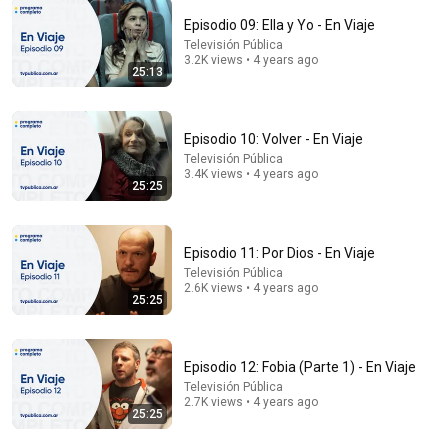
Episodio 09: Ella y Yo - En Viaje
Televisión Pública
3.2K views • 4 years ago
25:13
43:25
She Faked a PREGNANCY and Planned to Steal the
Baby: EXCLUSIVE Audio of Camila Potosí’s
Episodio 10: Volver - En Viaje
“MURDERER...
Más Allá del Silencio Podcast
•
2.3M views
Televisión Pública
Auto-dubbed
3.4K views • 4 years ago
New
25:25
Episodio 11: Por Dios - En Viaje
Televisión Pública
2.6K views • 4 years ago
25:25
Episodio 12: Fobia (Parte 1) - En Viaje
Televisión Pública
2.7K views • 4 years ago
25:25
26:08