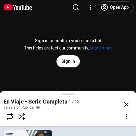
Open App
Sign in to confirm you’re not a bot
This helps protect our community.
Learn more
Sign in
Episode 01: Mismatched - On the Move
En Viaje - Serie Completa
1 / 13
@
TVPublicaArgentina
213 likes
26K views
4 years ago
more
Televisión Pública
Subscribe
Comments
18