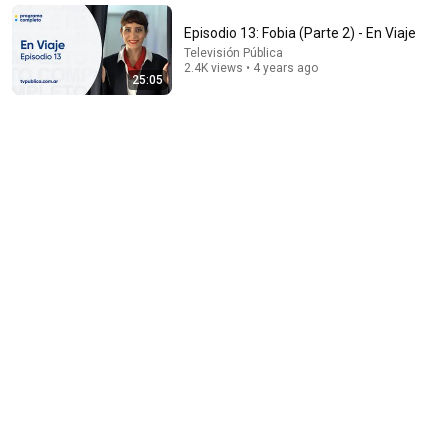
POR AHORA cap 6 : Antes Muerta
Episodio 13: Fobia (Parte 2) - En Viaje
Malena Pichot
•
3M views
Televisión Pública
2.4K views • 4 years ago
25:05
18:51
La trágica leyenda de Santa Felicitas | El lugar donde
la tragedia todavía respira.
La Sombra del relato
•
531 views