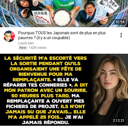
31:59
Pourquoi TOUS les Japonais sont de plus en plus
pauvres ? (il y a un coupable)
Louis-San
New
142K views
2:12:21