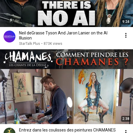
9:24
Neil deGrasse Tyson And Jaron Lanier on the AI
Illusion
StarTalk Plus
•
873K views
2:38
Entrez dans les coulisses des peintures CHAMANES