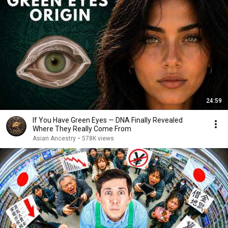
24:59
If You Have Green Eyes — DNA Finally Revealed
Where They Really Come From
Asian Ancestry
•
578K views