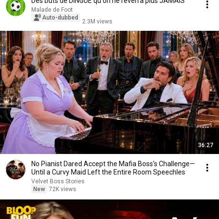
Des buts de DINGUE qu'on ne reverra plus JAMAIS
Malade de Foot
Auto-dubbed
2.3M views
36:27
No Pianist Dared Accept the Mafia Boss's Challenge—
Until a Curvy Maid Left the Entire Room Speechles
Velvet Boss Stories
New
72K views