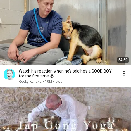
54:59
Watch his reaction when he’s told he’s a GOOD BOY
for the first time 🥹
Rocky Kanaka
•
10M views