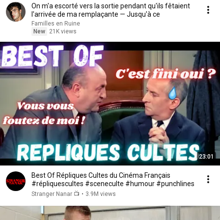
On m'a escorté vers la sortie pendant qu'ils fêtaient
l'arrivée de ma remplaçante — Jusqu'à ce
Familles en Ruine
New
21K views
23:01
Best Of Répliques Cultes du Cinéma Français
#répliquescultes #sceneculte #humour #punchlines
Stranger Nanar 📺
•
3.9M views