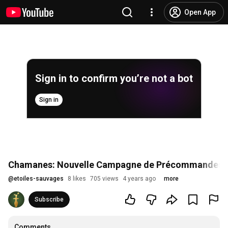
Open App
Sign in to confirm you’re not a bot
Sign in
Chamanes: Nouvelle Campagne de Précommandes U
@
etoiles-sauvages
8 likes
705 views
4 years ago
more
Subscribe
Comments