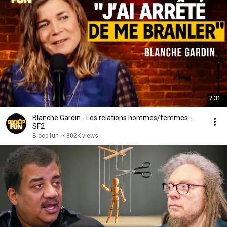
7:31
Blanche Gardin - Les relations hommes/femmes -
SF2
Bloop fun
•
802K views