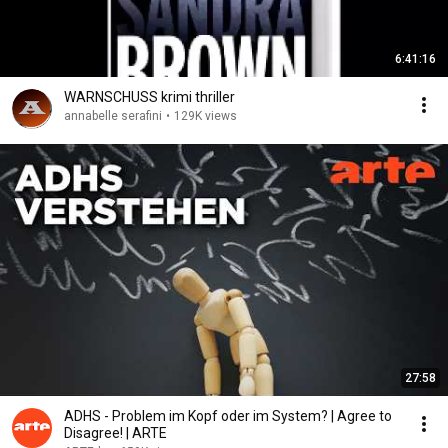
6:41:16
WARNSCHUSS krimi thriller
annabelle serafini
•
129K views
27:58
ADHS - Problem im Kopf oder im System? | Agree to
Disagree! | ARTE