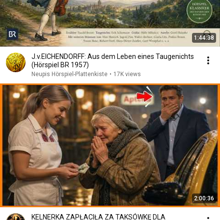
1:44:38
J.v.EICHENDORFF: Aus dem Leben eines Taugenichts
(Hörspiel BR 1957)
Neupis Hörspiel-Plattenkiste
•
17K views
2:00:36
KELNERKA ZAPŁACIŁA ZA TAKSÓWKĘ DLA