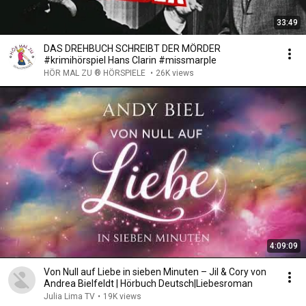
33:49
DAS DREHBUCH SCHREIBT DER MÖRDER
#krimihörspiel Hans Clarin #missmarple
HÖR MAL ZU ® HÖRSPIELE
•
26K views
4:09:09
Von Null auf Liebe in sieben Minuten – Jil & Cory von
Andrea Bielfeldt | Hörbuch Deutsch|Liebesroman
Julia Lima TV
•
19K views