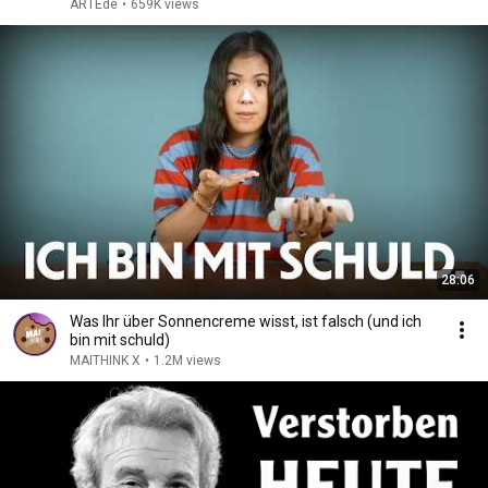
ARTEde
•
659K views
28:06
Was Ihr über Sonnencreme wisst, ist falsch (und ich
bin mit schuld)
MAITHINK X
•
1.2M views