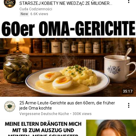
STARSZEJ KOBIETY NIE WIEDZĄC ŻE MILIONER
PATRZY
Cuda Codzienności
New
6.6K views
35:17
25 Arme-Leute-Gerichte aus den 60ern, die früher
jede Oma kochte
Vergessene Deutsche Küche
•
300K views