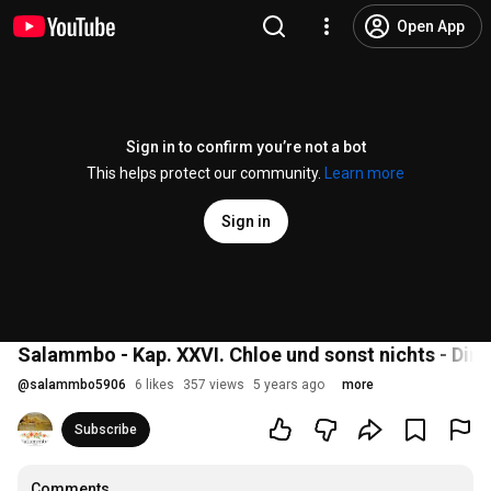
Open App
Sign in to confirm you’re not a bot
This helps protect our community.
Learn more
Sign in
Salammbo - Kap. XXVI. Chloe und sonst nichts - Dir
@
salammbo5906
6 likes
357 views
5 years ago
more
Subscribe
Comments