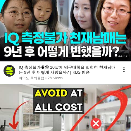
44:37
IQ 측정불가🧠🤓 10살에 명문대학을 입학한 천재남매
는 9년 후 어떻게 자랐을까? | KBS 방송
여의도 육퇴클럽
•
2M views