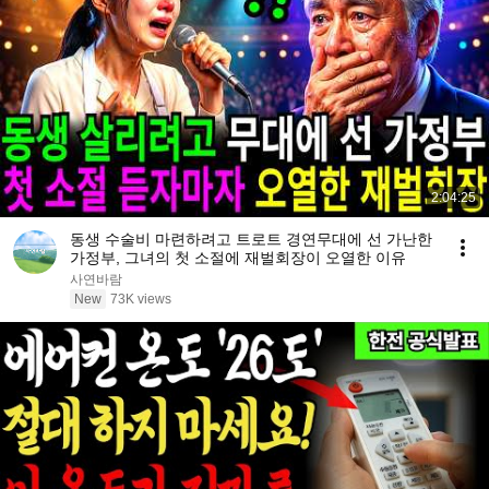
2:04:25
동생 수술비 마련하려고 트로트 경연무대에 선 가난한
가정부, 그녀의 첫 소절에 재벌회장이 오열한 이유
사연바람
New
73K views