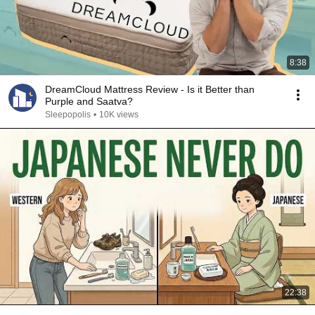
8:38
DreamCloud Mattress Review - Is it Better than
Purple and Saatva?
Sleepopolis
•
10K views
22:38