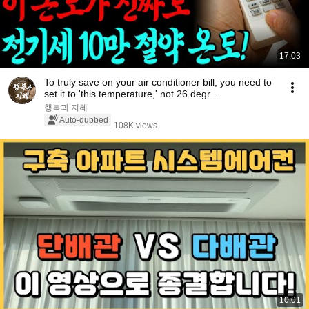
17:03
To truly save on your air conditioner bill, you need to
set it to 'this temperature,' not 26 degr...
행복과 지혜
Auto-dubbed
108K views
10:01