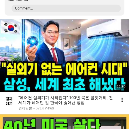
Comment...
25:30
"에어컨 실외기가 사라진다" 100년 묵은 골칫거리, 전
세계가 헤매던 걸 한국이 뚫어낸 방법
경제담론
•
671K views