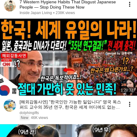
7 Western Hygiene Habits That Disgust Japanese
People — Stop Doing These Now
Inside Japan Living
•
238K views
1:20:32
[해외감동사연] "한국인만 가능한 일입니다" 영국 옥스
퍼드 교수의 35년 연구, 한국은 세계 어디에도 없는
DNA를 가진 민족이다
dolphingifts
New
46K views