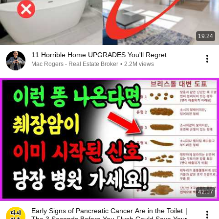
19:24
11 Horrible Home UPGRADES You'll Regret
Mac Rogers - Real Estate Broker
•
2.2M views
42:17
Early Signs of Pancreatic Cancer Are in the Toilet｜