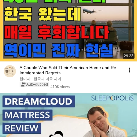
29:23
A Couple Who Sold Their American Home and Re-
Immigranted Regrets
한미사 - 한국과 미국 사이
Auto-dubbed
410K views