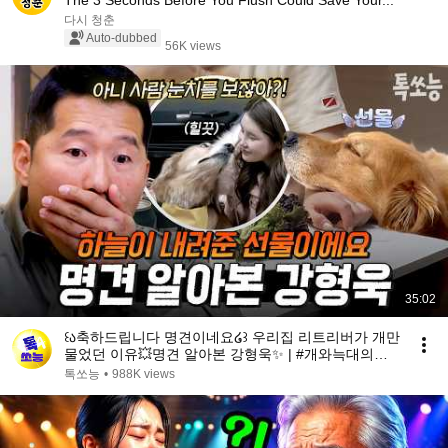
The 3 Seconds Before You Flush Could Save Your...
다시 청춘
Auto-dubbed
56K views
35:02
꒰ა축하드립니다 명견이네요໒꒱ 우리집 리트리버가 개만
물었던 이유💥명견 알아본 강형욱✨ | #개와늑대의시
간2 6회
톡쏘능
•
988K views