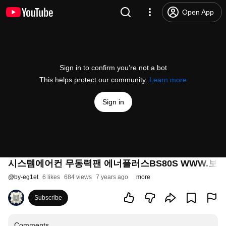
Open App
Sign in to confirm you’re not a bot
This helps protect our community.
Learn more
Sign in
시스템에어컨 무동력팬 에너플러스BS80S WWW.보
@
by-eg1et
6 likes
684 views
7 years ago
more
Subscribe
Comments